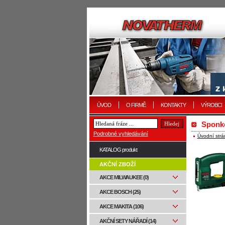
ÚVOD
O FIRMĚ
KONTAKTY
VÝROBCI
Sponk
Podrobné vyhledávání
Úvodní strá
KATALOG produkt
AKČNÍ ZBOŽÍ
AKCE MILWAUKEE (0)
AKCE BOSCH (25)
AKCE MAKITA (106)
AKČNÍ SETY NÁŘADÍ (14)