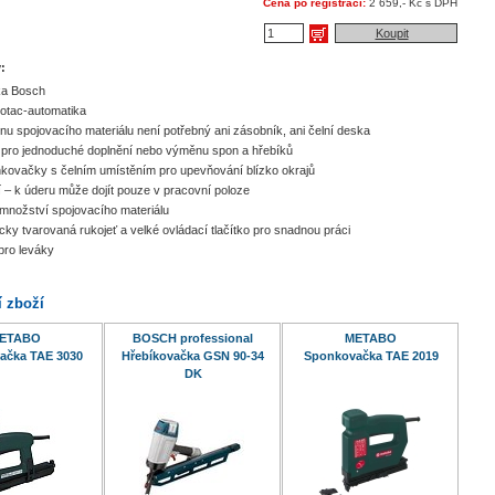
Cena po registraci:
2 659,- Kč s DPH
Koupit
:
ka Bosch
otac-automatika
u spojovacího materiálu není potřebný ani zásobník, ani čelní deska
 pro jednoduché doplnění nebo výměnu spon a hřebíků
kovačky s čelním umístěním pro upevňování blízko okrajů
 – k úderu může dojít pouze v pracovní poloze
množství spojovacího materiálu
ky tvarovaná rukojeť a velké ovládací tlačítko pro snadnou práci
pro leváky
í zboží
ETABO
BOSCH professional
METABO
ačka TAE 3030
Hřebíkovačka GSN 90-34
Sponkovačka TAE 2019
DK