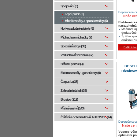
Spojování (8)
Doporučená ce
Lepicí pistole (3)
Naše ce
Hřebíkovačky a sponkovačky (5)
Elektronická
nastavitelná
Horkovzdušné pistole (6)
Možnost o
dodatečné
Špička spo
Míchadla a míchačky (7)
drážkou pr
Speciální stroje (33)
Další info
Vzduchová technika (62)
Stříkací pistole (3)
BOSCH 
Hřebíkov
Elektrocentrály - generátory (0)
Čerpadla (35)
Zahradní nářadí (38)
Brusivo (212)
Příslušenství (143)
Čištění a ochrana kovů AUTOSOL (14)
Doporučená ce
Naše cen
Vysoce výko
optimální po