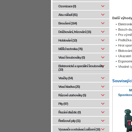
Ozonizace (0)
Aku nářadí (81)
Další výhody
Broušení (164)
Elektroni
Bosch-du
Drážkování, frézování (15)
Pro výměn
Podložka
Hoblování (10)
Hrot spon
Měřící technika (76)
Blokování
Ukazatel 
Vrtací šroubováky (0)
Ergonomic
Elektronické a speciální šroubováky
Vhodné i 
(10)
Vrtačky (54)
Souvisejíc
Vrtací kladiva (25)
M
Sponkov
Rázové utahováky (5)
Pily (97)
Řezání dlaždic (0)
Řetězové pily (11)
Vysavače a odsávací zařízení (16)