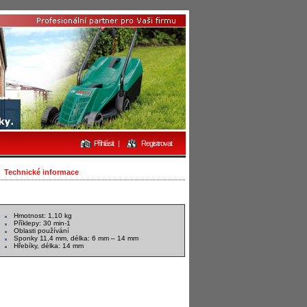
Přihlásit
|
Registrovat
Technické informace
Hmotnost: 1,10 kg
Příklepy: 30 min-1
Oblasti používání
Sponky 11,4 mm, délka: 6 mm – 14 mm
Hřebíky, délka: 14 mm