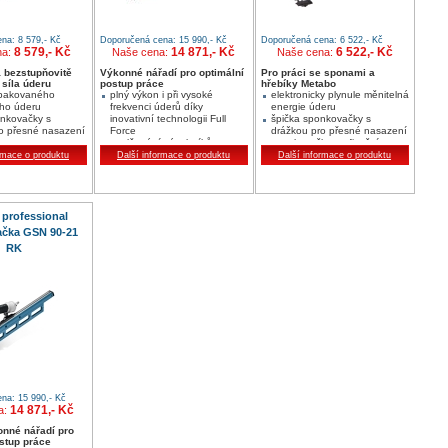
na: 8 579,- Kč
Doporučená cena: 15 990,- Kč
Doporučená cena: 6 522,- Kč
8 579,- Kč
14 871,- Kč
6 522,- Kč
na:
Naše cena:
Naše cena:
 bezstupňovitě
Výkonné nářadí pro optimální
Pro práci se sponami a
 síla úderu
postup práce
hřebíky Metabo
pakovaného
plný výkon i při vysoké
elektronicky plynule měnitelná
ho úderu
frekvenci úderů díky
energie úderu
nkovačky s
inovativní technologii Full
špička sponkovačky s
o přesné nasazení
Force
drážkou pro přesné nasazení
uvolňování zásobníků v
sponkovačky na fixační
případě zaseknutí hřebíku v
jazýček Metabo spon do
rmace o produktu
Další informace o produktu
Další informace o produktu
nastřel. kanálku bez použití
profilového dřeva a spon do
nástrojů
spár
kompaktní konstrukce pro
příjemnější práci i při
dlouhodobém použití
professional
ačka GSN 90-21
RK
na: 15 990,- Kč
14 871,- Kč
a:
nné nářadí pro
stup práce