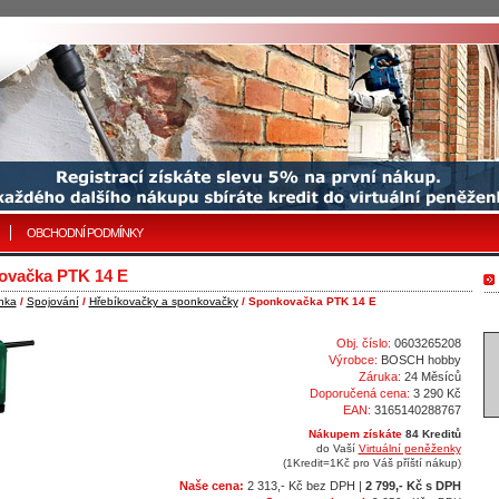
OBCHODNÍ PODMÍNKY
ovačka PTK 14 E
nka
/
Spojování
/
Hřebíkovačky a sponkovačky
/ Sponkovačka PTK 14 E
Obj. číslo:
0603265208
Výrobce:
BOSCH hobby
Záruka:
24 Měsíců
Doporučená cena:
3 290 Kč
EAN:
3165140288767
Nákupem získáte
84 Kreditů
do Vaší
Virtuální peněženky
(1Kredit=1Kč pro Váš příští nákup)
Naše cena:
2 313,- Kč bez DPH |
2 799,- Kč s DPH