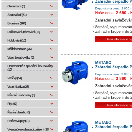
Zahradní čerpadlo 
Ozonizace (0)
Doporučená cena: 2 650,-
2 650,- 
Naše cena:
Aku nářadí (81)
Zahradní zavlažová
Broušení (164)
čerpání, vypumpování
zahradní kropení do 
Drážkování, frézování (15)
Další informace o
Hoblování (10)
Měřící technika (76)
Vrtací šroubováky (0)
METABO
Elektronické a speciální šroubováky
Zahradní čerpadlo P
(10)
Doporučená cena: 3 860,-
3 860,- 
Vrtačky (54)
Naše cena:
Zahradní zavlažová
Vrtací kladiva (25)
čerpání, vypumpování
Rázové utahováky (5)
zahradní kropení do 
Pily (97)
Další informace o
Řezání dlaždic (0)
Řetězové pily (11)
METABO
Zahradní čerpadlo P
Vysavače a odsávací zařízení (16)