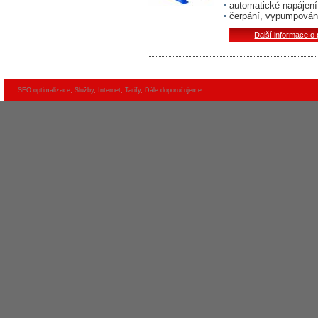
automatické napájen
čerpání, vypumpování
Další informace o
SEO optimalizace
,
Služby
,
Internet
,
Tarify
,
Dále doporučujeme