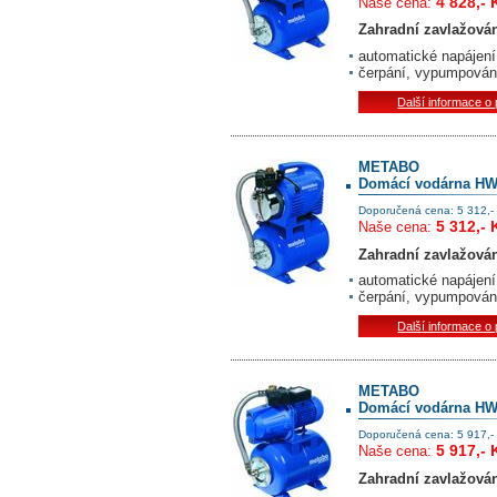
4 828,- 
Naše cena:
Zahradní zavlažová
automatické napájen
čerpání, vypumpování
Další informace o
METABO
Domácí vodárna HW
Doporučená cena: 5 312,-
5 312,- 
Naše cena:
Zahradní zavlažová
automatické napájen
čerpání, vypumpování
Další informace o
METABO
Domácí vodárna HW
Doporučená cena: 5 917,-
5 917,- 
Naše cena:
Zahradní zavlažová