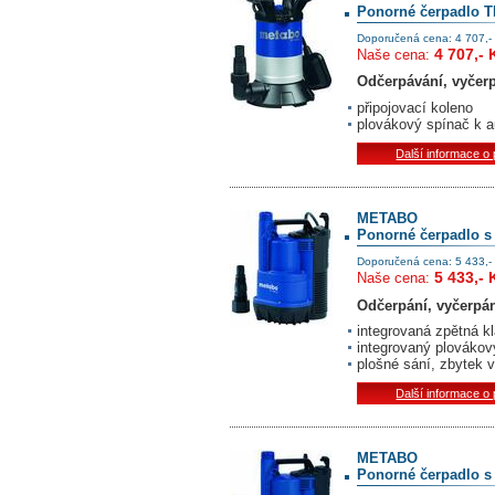
Ponorné čerpadlo T
Doporučená cena: 4 707,-
4 707,- 
Naše cena:
Odčerpávání, vyčerp
připojovací koleno
plovákový spínač k 
Další informace o
METABO
Ponorné čerpadlo s
Doporučená cena: 5 433,-
5 433,- 
Naše cena:
Odčerpání, vyčerpání
integrovaná zpětná k
integrovaný plovákov
plošné sání, zbytek
Další informace o
METABO
Ponorné čerpadlo s