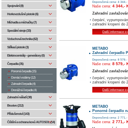
Doporučená cena: 4 344,-
4 344,- 
Naše cena:
Spojování (8)
Zahradní zavlažová
Horkovzdušné pistole (6)
čerpání, vypumpování
Míchadla a míchačky (7)
zahradní kropení do 
Speciální stroje (33)
Další informace o
Vzduchová technika (62)
Stříkací pistole (3)
METABO
Zahradní čerpadlo 
Elektrocentrály - generátory (0)
Doporučená cena: 8 579,-
8 579,- 
Naše cena:
Čerpadla (35)
Zahradní zavlažová
Ponorná čerpadla (15)
čerpání, vypumpování
Domácí vodárny (12)
zahradní kropení do 
Zahradní čerpadla (4)
Další informace o
Drenážná čerpadla (4)
Zahradní nářadí (38)
Brusivo (212)
METABO
Ponorné čerpadlo n
Příslušenství (143)
Doporučená cena: 2 771,-
2 771,- 
Naše cena:
Čištění a ochrana kovů AUTOSOL (14)