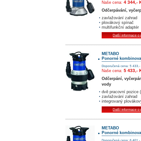
4 344,- 
Naše cena:
Odčerpávání, vyčerp
zavlažování zahrad
plovákový spínač
multifunkční adaptér
Další informace o
METABO
Ponorné kombinova
Doporučená cena: 5 433,-
5 433,- 
Naše cena:
Odčerpání, vyčerpání
vody
dvě pracovní pozice (
zavlažování zahrad
integrovaný plovákov
Další informace o
METABO
Ponorné kombinova
Doporučená cena: 6 401,-