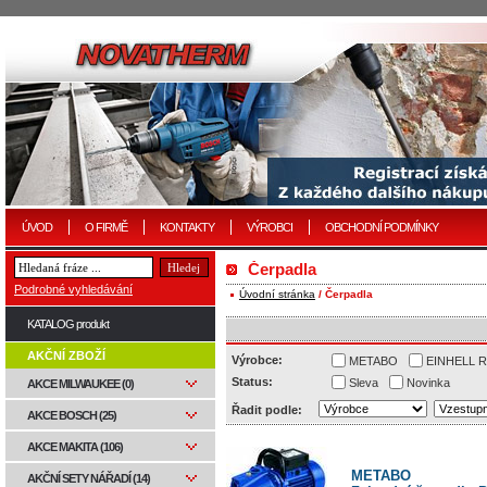
ÚVOD
O FIRMĚ
KONTAKTY
VÝROBCI
OBCHODNÍ PODMÍNKY
Čerpadla
Podrobné vyhledávání
Úvodní stránka
/ Čerpadla
KATALOG produkt
AKČNÍ ZBOŽÍ
Výrobce:
METABO
EINHELL R
Status:
Sleva
Novinka
AKCE MILWAUKEE (0)
Řadit podle:
AKCE BOSCH (25)
AKCE MAKITA (106)
METABO
AKČNÍ SETY NÁŘADÍ (14)