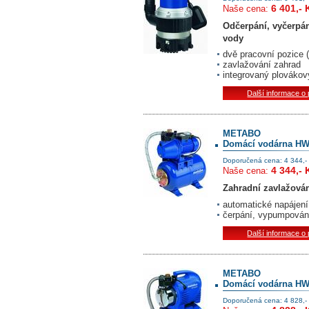
6 401,- 
Naše cena:
Odčerpání, vyčerpání
vody
dvě pracovní pozice (
zavlažování zahrad
integrovaný plovákov
Další informace o
METABO
Domácí vodárna HW
Doporučená cena: 4 344,-
4 344,- 
Naše cena:
Zahradní zavlažová
automatické napájen
čerpání, vypumpování
Další informace o
METABO
Domácí vodárna HW
Doporučená cena: 4 828,-