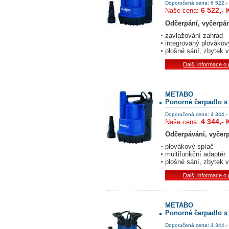
Doporučená cena: 6 522,-
6 522,- 
Naše cena:
Odčerpání, vyčerpání
zavlažování zahrad
integrovaný plovákov
plošné sání, zbytek
Další informace o
METABO
Ponorné čerpadlo s
Doporučená cena: 4 344,-
4 344,- 
Naše cena:
Odčerpávání, vyčerp
plovákový spíač
multifunkční adaptér
plošné sání, zbytek
Další informace o
METABO
Ponorné čerpadlo s
Doporučená cena: 4 344,-