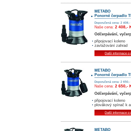
METABO
Ponorné čerpadlo T
Doporučená cena: 2 408,-
2 408,- 
Naše cena:
Odčerpávání, vyčerp
připojovací koleno
zavlažování zahrad
Další informace o
METABO
Ponorné čerpadlo T
Doporučená cena: 2 650,-
2 650,- 
Naše cena:
Odčerpávání, vyčerp
připojovací koleno
plovákový spínač k 
Další informace o
METABO