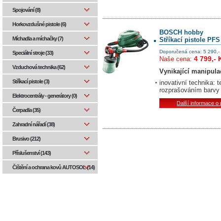
Spojování (8)
Horkovzdušné pistole (6)
BOSCH hobby
Míchadla a míchačky (7)
Stříkací pistole PFS
Doporučená cena: 5 290,-
Speciální stroje (33)
4 799,- 
Naše cena:
Vzduchová technika (62)
Vynikající manipulac
Stříkací pistole (3)
inovativní technika:
rozprašováním barvy 
Elektrocentrály - generátory (0)
Další informace o
Čerpadla (35)
Zahradní nářadí (38)
Brusivo (212)
Příslušenství (143)
Čištění a ochrana kovů AUTOSOL (14)