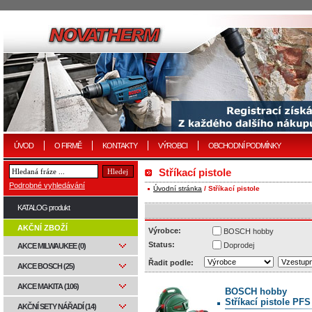
ÚVOD
O FIRMĚ
KONTAKTY
VÝROBCI
OBCHODNÍ PODMÍNKY
Stříkací pistole
Podrobné vyhledávání
Úvodní stránka
/ Stříkací pistole
KATALOG produkt
AKČNÍ ZBOŽÍ
Výrobce:
BOSCH hobby
Status:
Doprodej
AKCE MILWAUKEE (0)
Řadit podle:
AKCE BOSCH (25)
AKCE MAKITA (106)
BOSCH hobby
Stříkací pistole PFS
AKČNÍ SETY NÁŘADÍ (14)