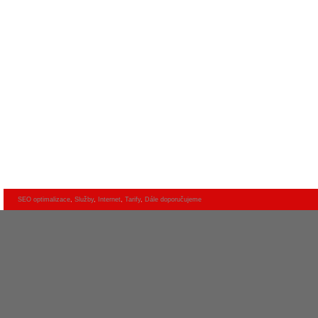
SEO optimalizace
,
Služby
,
Internet
,
Tarify
,
Dále doporučujeme