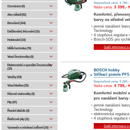
Doporučená cena: 3 790,-
Ozonizace (0)
3 399,- 
Naše cena:
Komfortní, přenosný
Aku nářadí (81)
barvy na středně vel
Broušení (164)
jemné nanášení barvy
Technology
Drážkování, frézování (15)
4 stupňová regulace 
Bosch-SDS pro rychlé
Hoblování (10)
Další informace o
Měřící technika (76)
Vrtací šroubováky (0)
Elektronické a speciální šroubováky
(10)
BOSCH hobby
Stříkací pistole PFS
Vrtačky (54)
Doporučená cena: 5 290,-
4 799,- 
Vrtací kladiva (25)
Naše cena:
Komfortní mobilní s
Rázové utahováky (5)
pro nanášení barvy 
Pily (97)
jemné nanášení barv
Technology
Řezání dlaždic (0)
elektronická regulac
4 stupňová regulace 
Řetězové pily (11)
Další informace o
Vysavače a odsávací zařízení (16)