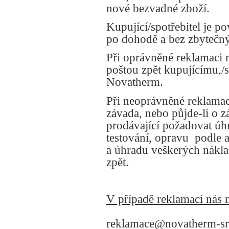
nové bezvadné zboží.
Kupující/spotřebitel je p
po dohodě a bez zbytečn
Při oprávněné reklamaci 
poštou zpět kupujícímu,/s
Novatherm.
Při neoprávněné reklamac
závada, nebo půjde-li o 
prodávající požadovat úh
testování, opravu
podle 
a úhradu veškerých nákl
zpět.
V případě reklamací nás 
reklamace@novatherm-sr