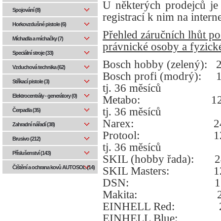
U některých prodejců je
Spojování (8)
registrací k nim na intern
Horkovzdušné pistole (6)
Přehled záručních lhůt p
Míchadla a míchačky (7)
právnické osoby a fyzick
Speciální stroje (33)
Bosch hobby (zelený):
Vzduchová technika (62)
Bosch profi (modrý):
1
Stříkací pistole (3)
tj. 36 měsíců
Elektrocentrály - generátory (0)
Metabo: 12 měsíců 
tj. 36 měsíců
Čerpadla (35)
Narex: 24 mě
Zahradní nářadí (38)
Protool: 12 měsíců 
Brusivo (212)
tj. 36 měsíců
Příslušenství (143)
SKIL (hobby řada):
2
Čištění a ochrana kovů AUTOSOL (14)
SKIL Masters: 12 
DSN: 12 mě
Makita:
EINHELL Red: 24
EINHELL Blue: 24