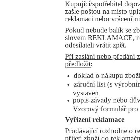
Kupující/spotřebitel dop
zašle poštou na místo upl
reklamaci nebo vrácení ni
Pokud nebude balík se zb
slovem REKLAMACE, nem
odesílateli vrátit zpět.
Při zaslání nebo předání 
předložit
:
doklad o nákupu zboží 
záruční list (s výrobn
vystaven
popis závady nebo dův
Vzorový formulář pro 
Vyřízení reklamace
Prodávající rozhodne o r
přijetí zboží do reklamačn