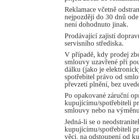
Reklamace včetně odstran
nejpozději do 30 dnů ode
není dohodnuto jinak.
Prodávající zajistí dopr
servisního střediska.
V případě, kdy prodej zb
smlouvy uzavřené při pou
dálku (jako je elektronic
spotřebitel právo od sml
převzetí plnění, bez uved
Po opakované záruční op
kupujícímu/spotřebiteli 
smlouvy nebo na výměnu 
Jedná-li se o neodstranit
kupujícímu/spotřebiteli 
věci, na odstoupení od 