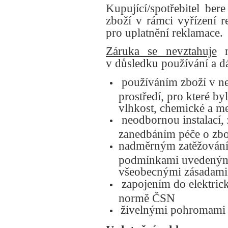
Kupující/spotřebitel be
zboží v rámci vyřízení 
pro uplatnění reklamace.
Záruka se nevztahuje
na
v důsledku používání a d
používáním zboží v n
prostředí, pro které by
vlhkost, chemické a m
neodbornou instalací,
zanedbáním péče o zbo
nadměrným zatěžování
podmínkami uvedeným
všeobecnými zásadami
zapojením do elektrick
normě ČSN
živelnými pohromami 