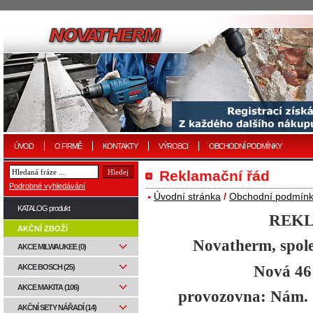
ÚVOD
O FIRMĚ
KONTAKTY
VÝROBCI
OBCHODNÍ PODMÍNKY
Reklamační řád
Podrobné vyhledávání
Úvodní stránka
/
Obchodní podmín
KATALOG produkt
REK
AKČNÍ ZBOŽÍ
Novatherm, spol
AKCE MILWAUKEE (0)
Nová 46
AKCE BOSCH (25)
AKCE MAKITA (106)
provozovna: Nám. 
AKČNÍ SETY NÁŘADÍ (14)