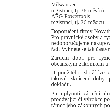
Milwaukee 12 měsí
registraci, tj. 36 měsíců
AEG Powertools 12 m
registraci, tj. 36 měsíců
Doporučení firmy Novat
Pro právnické osoby a fy
nedoporučujeme nakupova
řad. Vyhnete se tak čast
Záruční doba pro fyzic
občanským zákoníkem a s
U použitého zboží lze z
takové zkrácení doby p
dokladu.
Po uplynutí záruční dob
prodávající či výrobce po
rámec jeho zákonných po