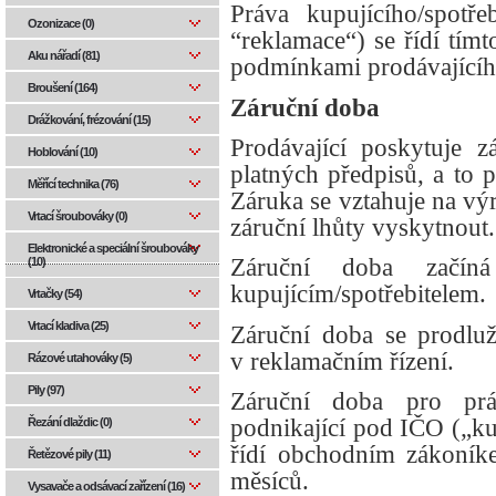
Práva kupujícího/spotř
Ozonizace (0)
“reklamace“) se řídí tí
Aku nářadí (81)
podmínkami prodávajícíh
Broušení (164)
Záruční doba
Drážkování, frézování (15)
Prodávající poskytuje 
Hoblování (10)
platných předpisů, a to 
Měřící technika (76)
Záruka se vztahuje na vý
Vrtací šroubováky (0)
záruční lhůty vyskytnout.
Elektronické a speciální šroubováky
Záruční doba začín
(10)
kupujícím/spotřebitelem.
Vrtačky (54)
Vrtací kladiva (25)
Záruční doba se prodlu
v reklamačním řízení.
Rázové utahováky (5)
Pily (97)
Záruční doba pro prá
podnikající pod IČO („kup
Řezání dlaždic (0)
řídí obchodním zákoník
Řetězové pily (11)
měsíců.
Vysavače a odsávací zařízení (16)