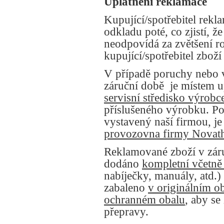
Uplatnění reklamace
Kupující/spotřebitel rekl
odkladu poté, co zjistí, ž
neodpovídá za zvětšení r
kupující/spotřebitel zboží
V případě poruchy nebo 
záruční době
je místem 
servisní středisko výrobc
příslušeného výrobku. Pok
vystavený naší firmou, j
provozovna firmy Novat
Reklamované zboží v záru
dodáno
kompletní včetně 
nabíječky, manuály, atd.)
zabaleno
v originálním 
ochranném obalu
, aby s
přepravy.