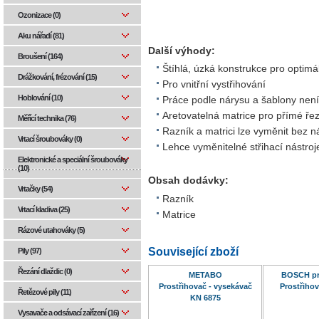
Ozonizace (0)
Aku nářadí (81)
Další výhody:
Broušení (164)
Štíhlá, úzká konstrukce pro optimá
Drážkování, frézování (15)
Pro vnitřní vystřihování
Hoblování (10)
Práce podle nárysu a šablony ne
Aretovatelná matrice pro přímé ře
Měřící technika (76)
Razník a matrici lze vyměnit bez n
Vrtací šroubováky (0)
Lehce vyměnitelné střihací nástroj
Elektronické a speciální šroubováky
(10)
Obsah dodávky:
Vrtačky (54)
Razník
Vrtací kladiva (25)
Matrice
Rázové utahováky (5)
Související zboží
Pily (97)
Řezání dlaždic (0)
METABO
BOSCH pr
Prostřihovač - vysekávač
Prostřiho
Řetězové pily (11)
KN 6875
Vysavače a odsávací zařízení (16)