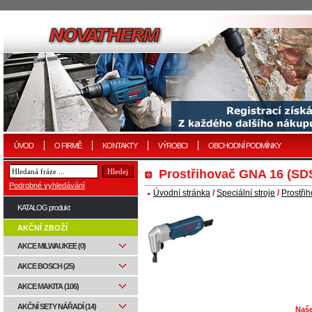
ÚVOD
O FIRMĚ
KONTAKTY
VÝROBCI
OBCHODNÍ PODMÍNKY
Prostřihovač GNA 16 (SD
Podrobné vyhledávání
Úvodní stránka
/
Speciální stroje
/
Prostři
KATALOG produkt
AKČNÍ ZBOŽÍ
AKCE MILWAUKEE (0)
AKCE BOSCH (25)
AKCE MAKITA (106)
AKČNÍ SETY NÁŘADÍ (14)
Naše