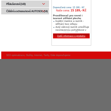
Příslušenství (143)
Doporučená cena: 15 190,- Kč
15 189,- Kč
Naše cena:
Čištění a ochrana kovů AUTOSOL (14)
Prostřihovač pro rovné i
tvarové stříhání plechu
kvalitní matrice a razník -
stříhání bez otřepu
dutý válcový razník umožňuje
neomezenou pohyblivost v
rozmezí 360 stupňů
Další informace o produktu
SEO optimalizace
,
Služby
,
Internet
,
Tarify
,
Dále doporučujeme