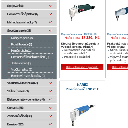
Spojování (8)
Horkovzdušné pistole (6)
Míchadla a míchačky (7)
Speciální stroje (33)
Doporučená cena: 18 380,- Kč
Doporučená cena:
18 380,- Kč
Naše cena:
Naše cena:
Nůžky na plech (8)
Dlouhá životnost nástroje a
Praktický nást
Prostřihovače (5)
vysoká kvalita střihání
všeho druhu
Automatické vypnutí při
Štíhlá, úzká 
Hutnění ploch (11)
opotřebení uhlíků
optimální ovl
Diamantové řezání a broušení (2)
Praktické odkládání
Výkyvná matri
průchodnost 
Jádrové vrtání (5)
Lehce vyměnit
nástroje
Další informace o produktu
Další inform
Vrtačky na kov (2)
Benzinové rozbrušovačky (0)
Vzduchová technika (62)
NAREX
Prostřihovač ENP 20 E
Stříkací pistole (3)
Elektrocentrály - generátory (0)
Čerpadla (35)
Zahradní nářadí (38)
Brusivo (212)