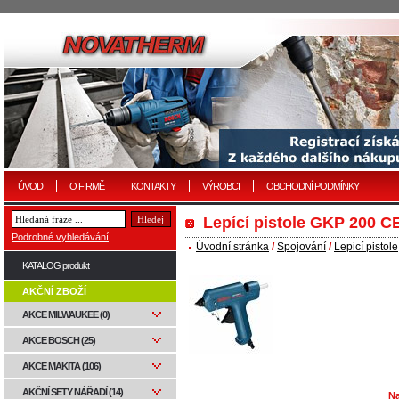
ÚVOD
O FIRMĚ
KONTAKTY
VÝROBCI
OBCHODNÍ PODMÍNKY
Lepící pistole GKP 200 C
Podrobné vyhledávání
Úvodní stránka
/
Spojování
/
Lepicí pistole
KATALOG produkt
AKČNÍ ZBOŽÍ
AKCE MILWAUKEE (0)
AKCE BOSCH (25)
AKCE MAKITA (106)
AKČNÍ SETY NÁŘADÍ (14)
Na