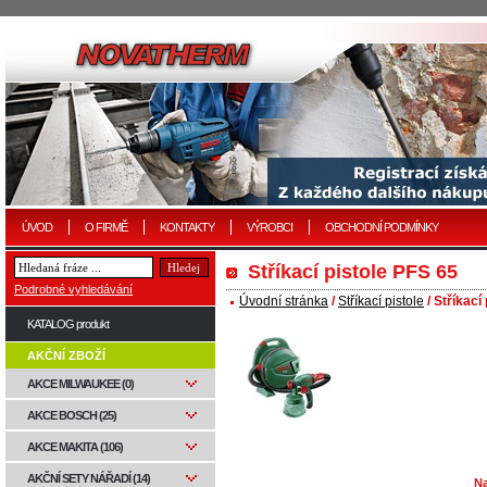
ÚVOD
O FIRMĚ
KONTAKTY
VÝROBCI
OBCHODNÍ PODMÍNKY
Stříkací pistole PFS 65
Podrobné vyhledávání
Úvodní stránka
/
Stříkací pistole
/ Stříkací
KATALOG produkt
AKČNÍ ZBOŽÍ
AKCE MILWAUKEE (0)
AKCE BOSCH (25)
AKCE MAKITA (106)
AKČNÍ SETY NÁŘADÍ (14)
Na