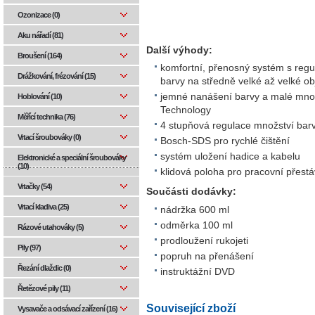
Ozonizace (0)
Aku nářadí (81)
Další výhody:
Broušení (164)
komfortní, přenosný systém s regu
Drážkování, frézování (15)
barvy na středně velké až velké ob
jemné nanášení barvy a malé množ
Hoblování (10)
Technology
Měřící technika (76)
4 stupňová regulace množství bar
Vrtací šroubováky (0)
Bosch-SDS pro rychlé čištění
systém uložení hadice a kabelu
Elektronické a speciální šroubováky
(10)
klidová poloha pro pracovní přest
Vrtačky (54)
Součásti dodávky:
Vrtací kladiva (25)
nádržka 600 ml
odměrka 100 ml
Rázové utahováky (5)
prodloužení rukojeti
Pily (97)
popruh na přenášení
Řezání dlaždic (0)
instruktážní DVD
Řetězové pily (11)
Související zboží
Vysavače a odsávací zařízení (16)