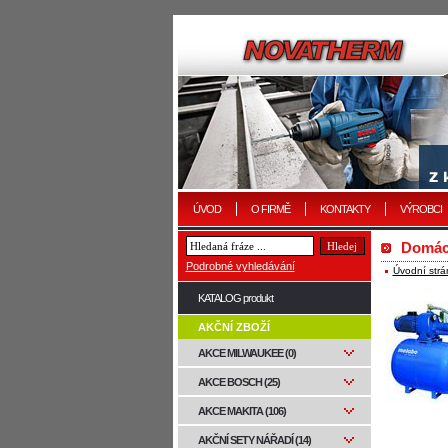
ÚVOD
O FIRMĚ
KONTAKTY
VÝROBCI
Domácí
Podrobné vyhledávání
Úvodní strá
KATALOG produkt
AKČNÍ ZBOŽÍ
AKCE MILWAUKEE (0)
AKCE BOSCH (25)
AKCE MAKITA (106)
AKČNÍ SETY NÁŘADÍ (14)