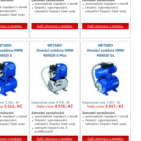
 zahradní
Zahradní zavlažování
Zahradní zavlažování
automatické napájení v domě
automatické napájení v domě
é napájení v domě
čerpání, vypumpování,
čerpání, vypumpování,
ypumpování,
cirkulační čerpání čisté vody
cirkulační čerpání čisté vody
čerpání čisté vody
rmace o produktu
Další informace o produktu
Další informace o produktu
ETABO
METABO
METABO
 vodárna HWW
Domácí vodárna HWW
Domácí vodárna HWW
00/20 S
4000/20 S Plus
4000/20 GL
na: 5 312,- Kč
Doporučená cena: 8 579,- Kč
Doporučená cena: 5 917,- Kč
5 312,- Kč
8 579,- Kč
5 917,- Kč
na:
Naše cena:
Naše cena:
vlažování
Zahradní zavlažování
Zahradní zavlažování
é napájení v domě
automatické napájení v domě
automatické napájení v domě
ypumpování,
čerpání, vypumpování,
čerpání, vypumpování,
čerpání čisté vody
cirkulační čerpání čisté vody
cirkulační čerpání čisté vody
zahradní kropení do 3
postřikovačů
rmace o produktu
Další informace o produktu
Další informace o produktu