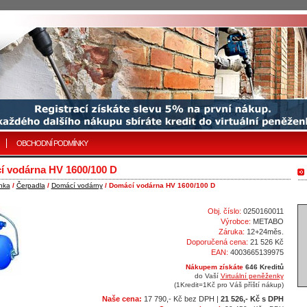
OBCHODNÍ PODMÍNKY
 vodárna HV 1600/100 D
nka
/
Čerpadla
/
Domácí vodárny
/ Domácí vodárna HV 1600/100 D
Obj. číslo:
0250160011
Výrobce:
METABO
Záruka:
12+24měs.
Doporučená cena:
21 526 Kč
EAN:
4003665139975
Nákupem získáte
646 Kreditů
do Vaší
Virtuální peněženky
(1Kredit=1Kč pro Váš příští nákup)
Naše cena:
17 790,- Kč bez DPH |
21 526,- Kč s DPH