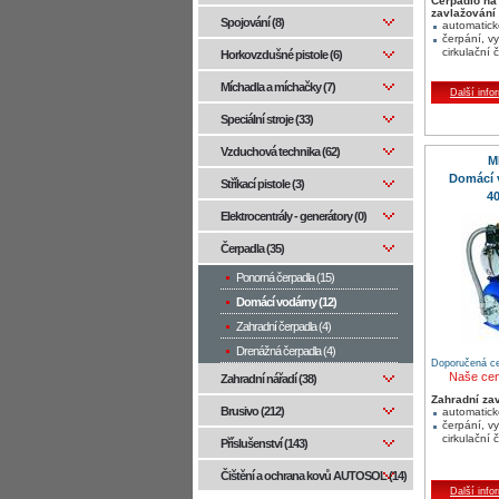
Čerpadlo na
zavlažování
Spojování (8)
automatick
čerpání, v
cirkulační 
Horkovzdušné pistole (6)
Míchadla a míchačky (7)
Další info
Speciální stroje (33)
Vzduchová technika (62)
M
Domácí
Stříkací pistole (3)
40
Elektrocentrály - generátory (0)
Čerpadla (35)
Ponorná čerpadla (15)
Domácí vodárny (12)
Zahradní čerpadla (4)
Drenážná čerpadla (4)
Doporučená ce
Naše ce
Zahradní nářadí (38)
Zahradní za
Brusivo (212)
automatick
čerpání, v
cirkulační 
Příslušenství (143)
Čištění a ochrana kovů AUTOSOL (14)
Další info