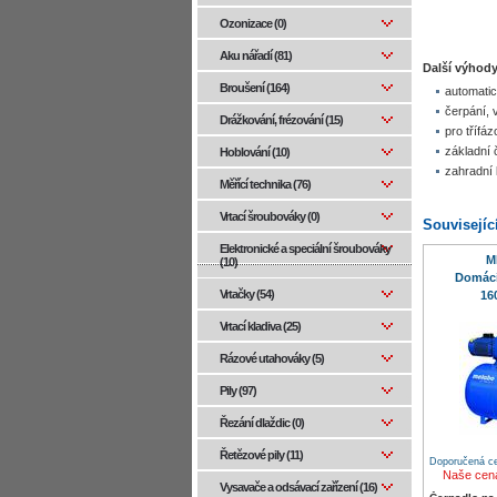
Ozonizace (0)
Aku nářadí (81)
Další výhody
Broušení (164)
automatic
čerpání, 
Drážkování, frézování (15)
pro třífá
základní 
Hoblování (10)
zahradní 
Měřící technika (76)
Vrtací šroubováky (0)
Souvisejíc
Elektronické a speciální šroubováky
M
(10)
Domácí
Vrtačky (54)
16
Vrtací kladiva (25)
Rázové utahováky (5)
Pily (97)
Řezání dlaždic (0)
Řetězové pily (11)
Doporučená ce
Naše cen
Vysavače a odsávací zařízení (16)