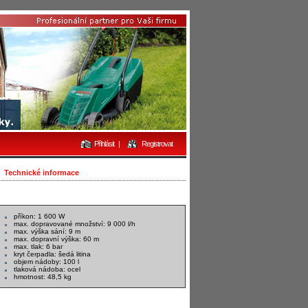
Přihlásit
|
Registrovat
Technické informace
příkon: 1 600 W
max. dopravované množství: 9 000 l/h
max. výška sání: 9 m
max. dopravní výška: 60 m
max. tlak: 6 bar
kryt čerpadla: šedá litina
objem nádoby: 100 l
tlaková nádoba: ocel
hmotnost: 48,5 kg