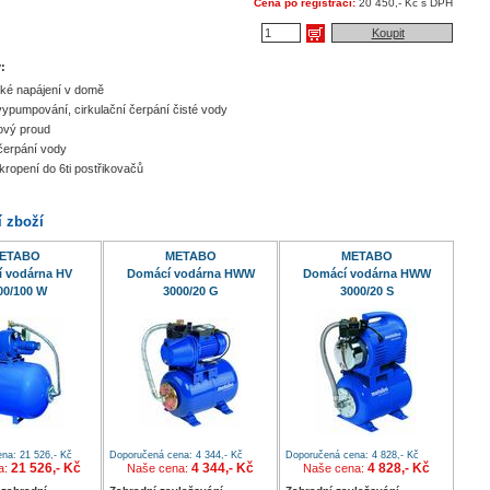
Cena po registraci:
20 450,- Kč s DPH
Koupit
:
ké napájení v domě
vypumpování, cirkulační čerpání čisté vody
zový proud
čerpání vody
kropení do 6ti postřikovačů
í zboží
ETABO
METABO
METABO
 vodárna HV
Domácí vodárna HWW
Domácí vodárna HWW
00/100 W
3000/20 G
3000/20 S
na: 21 526,- Kč
Doporučená cena: 4 344,- Kč
Doporučená cena: 4 828,- Kč
21 526,- Kč
4 344,- Kč
4 828,- Kč
a:
Naše cena:
Naše cena: