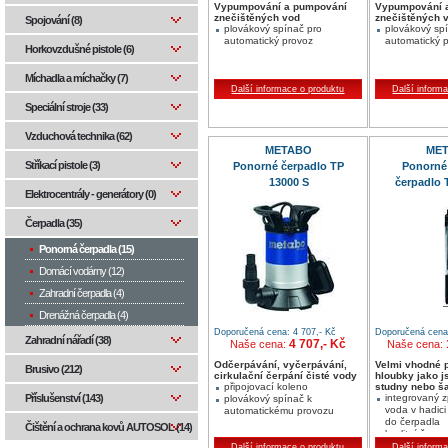
Vypumpování a pumpování
Vypumpování 
znečištěných vod
znečištěných 
Spojování (8)
plovákový spínač pro
plovákový sp
automatický provoz
automatický 
Horkovzdušné pistole (6)
Míchadla a míchačky (7)
Další informace o produktu
Další inform
Speciální stroje (33)
Vzduchová technika (62)
METABO
ME
Stříkací pistole (3)
Ponorné čerpadlo TP
Ponorné
13000 S
čerpadlo 
Elektrocentrály - generátory (0)
Čerpadla (35)
Ponorná čerpadla (15)
Domácí vodárny (12)
Zahradní čerpadla (4)
Drenážná čerpadla (4)
Doporučená cena: 4 707,- Kč
Doporučená cena:
Zahradní nářadí (38)
4 707,- Kč
Naše cena:
Naše cena:
Odčerpávání, vyčerpávání,
Velmi vhodné 
Brusivo (212)
cirkulační čerpání čisté vody
hloubky jako j
připojovací koleno
studny nebo š
integrovaný z
Příslušenství (143)
plovákový spínač k
voda v hadici
automatickému provozu
do čerpadla
Čištění a ochrana kovů AUTOSOL (14)
kvalitní čerp
pumpy s mos
Další informace o produktu
Další inform