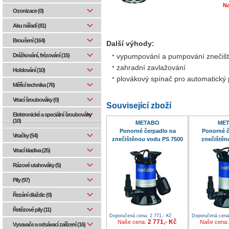
Na
Ozonizace (0)
Aku nářadí (81)
Broušení (164)
Další výhody:
Drážkování, frézování (15)
vypumpování a pumpování znečiš
zahradní zavlažování
Hoblování (10)
plovákový spínač pro automatický
Měřící technika (76)
Vrtací šroubováky (0)
Související zboží
Elektronické a speciální šroubováky
(10)
METABO
ME
Ponorné čerpadlo na
Ponorné č
Vrtačky (54)
znečištěnou vodu PS 7500
znečištěn
S
150
Vrtací kladiva (25)
Rázové utahováky (5)
Pily (97)
Řezání dlaždic (0)
Řetězové pily (11)
Doporučená cena: 2 771,- Kč
Doporučená cena:
2 771,- Kč
Naše cena:
Naše cena
Vysavače a odsávací zařízení (16)