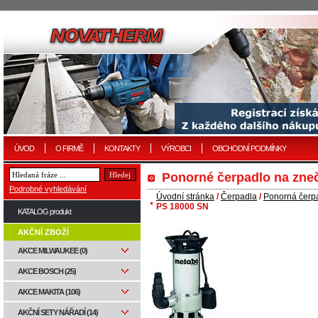
ÚVOD
O FIRMĚ
KONTAKTY
VÝROBCI
OBCHODNÍ PODMÍNKY
Ponorné čerpadlo na zne
Podrobné vyhledávání
Úvodní stránka
/
Čerpadla
/
Ponorná čerp
PS 18000 SN
KATALOG produkt
AKČNÍ ZBOŽÍ
AKCE MILWAUKEE (0)
AKCE BOSCH (25)
AKCE MAKITA (106)
AKČNÍ SETY NÁŘADÍ (14)