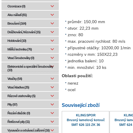
Ozonizace (0)
Aku nářadí (81)
průměr: 150,00 mm
Broušení (164)
otvor: 22,23 mm
Drážkování, frézování (15)
zrno: 80
Hoblování (10)
max. pracovní rychlost: 80 m/s
přípustné otáčky: 10200,00 1/min
Měřící technika (76)
rozměry v mm: 150X22,23
Vrtací šroubováky (0)
jednotka balení: 10
Elektronické a speciální šroubováky
min. množství: 10 ks
(10)
Oblasti použití:
Vrtačky (54)
nerez
Vrtací kladiva (25)
ocel
Rázové utahováky (5)
Související zboží
Pily (97)
Řezání dlaždic (0)
KLINGSPOR
KLIN
Brusný lamelový kotouč
Brusný lam
Řetězové pily (11)
SMT 626 115 ZK 36
SMT 624 
Vysavače a odsávací zařízení (16)