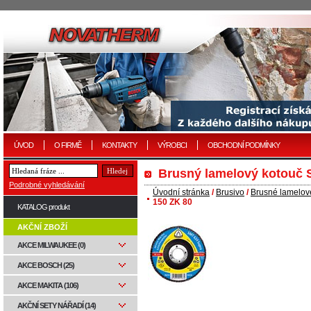
ÚVOD
O FIRMĚ
KONTAKTY
VÝROBCI
OBCHODNÍ PODMÍNKY
Brusný lamelový kotouč 
Podrobné vyhledávání
Úvodní stránka
/
Brusivo
/
Brusné lamelov
150 ZK 80
KATALOG produkt
AKČNÍ ZBOŽÍ
AKCE MILWAUKEE (0)
AKCE BOSCH (25)
AKCE MAKITA (106)
AKČNÍ SETY NÁŘADÍ (14)