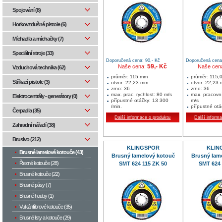
Spojování (8)
Horkovzdušné pistole (6)
Míchadla a míchačky (7)
Speciální stroje (33)
Doporučená cena: 90,- Kč
Doporučená cena:
59,- Kč
Naše cena:
Naše cen
Vzduchová technika (62)
průměr: 115 mm
průměr: 115,
Stříkací pistole (3)
otvor: 22,23 mm
otvor: 22,23
zrno: 36
zrno: 36
max. prac. rychlost: 80 m/s
max. pracovní
Elektrocentrály - generátory (0)
přípustné otáčky: 13 300
m/s
/min.
přípustné ot
Čerpadla (35)
rozměry v mm: 115x22,23
1/min
Další informace o produktu
Další inform
jednotka balení: 10 ks
rozměry v mm
min. množství: 10 ks
jednotka bale
Zahradní nářadí (38)
Oblast použití:
min. množství
nerez
Oblasti použití:
Brusivo (212)
ocel
nerez
KLINGSPOR
ocel
KLIN
Brusné lamelové kotouče (43)
Brusný lamelový kotouč
Brusný lam
Řezné kotouče (28)
SMT 624 115 ZK 50
SMT 624 
Brusné kotouče (22)
Brusné pásy (7)
Brusné houby (1)
Vulkánfíbrové kotouče (35)
Brusné listy a kotouče (29)