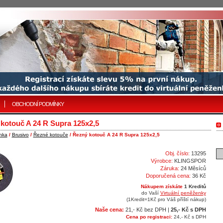
OBCHODNÍ PODMÍNKY
kotouč A 24 R Supra 125x2,5
nka
/
Brusivo
/
Řezné kotouče
/ Řezný kotouč A 24 R Supra 125x2,5
Obj. číslo:
13295
Výrobce:
KLINGSPOR
Záruka:
24 Měsíců
Doporučená cena:
36 Kč
Nákupem získáte
1 Kreditů
do Vaší
Virtuální peněženky
(1Kredit=1Kč pro Váš příští nákup)
Naše cena:
21,- Kč bez DPH |
25,- Kč s DPH
Cena po registraci:
24,- Kč s DPH