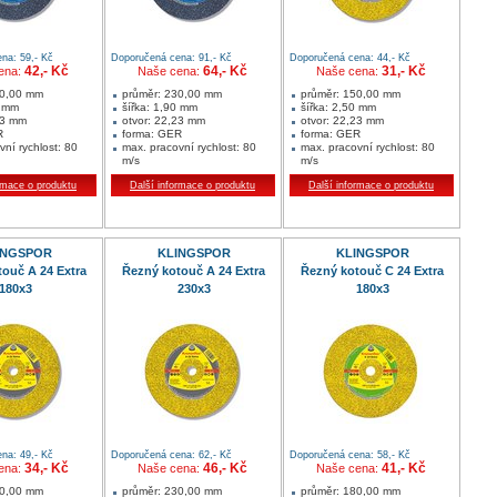
na: 59,- Kč
Doporučená cena: 91,- Kč
Doporučená cena: 44,- Kč
42,- Kč
64,- Kč
31,- Kč
ena:
Naše cena:
Naše cena:
80,00 mm
průměr: 230,00 mm
průměr: 150,00 mm
0 mm
šířka: 1,90 mm
šířka: 2,50 mm
23 mm
otvor: 22,23 mm
otvor: 22,23 mm
R
forma: GER
forma: GER
ní rychlost: 80
max. pracovní rychlost: 80
max. pracovní rychlost: 80
m/s
m/s
otáčky: 8500,00
přípustné otáčky: 6600,00
přípustné otáčky: 10200,00
rmace o produktu
Další informace o produktu
Další informace o produktu
1/min
1/min
mm:
rozměry v mm:
rozměry v mm:
2,23
230X1,9X22,23
150x2,5x22,23
alení: 25
jednotka balení: 25
jednotka balení: 25
tví: 25 ks
min. množství: 25 ks
min. množství: 25 ks
INGSPOR
KLINGSPOR
KLINGSPOR
tí:
Oblasti použití:
Oblast použití:
nerez
kovy univerzálně
ouč A 24 Extra
Řezný kotouč A 24 Extra
Řezný kotouč C 24 Extra
180x3
230x3
180x3
na: 49,- Kč
Doporučená cena: 62,- Kč
Doporučená cena: 58,- Kč
34,- Kč
46,- Kč
41,- Kč
ena:
Naše cena:
Naše cena:
80,00 mm
průměr: 230,00 mm
průměr: 180,00 mm