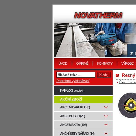
ÚVOD
O FIRMĚ
KONTAKTY
VÝROBCI
Řezný 
Podrobné vyhledávání
Úvodní strá
KATALOG produkt
AKČNÍ ZBOŽÍ
AKCE MILWAUKEE (0)
AKCE BOSCH (25)
AKCE MAKITA (106)
AKČNÍ SETY NÁŘADÍ (14)