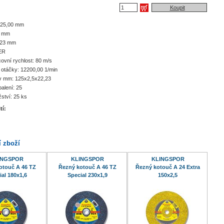
Koupit
125,00 mm
5 mm
,23 mm
ER
ovní rychlost: 80 m/s
 otáčky: 12200,00 1/min
v mm: 125x2,5x22,23
balení: 25
ství: 25 ks
tí:
í zboží
INGSPOR
KLINGSPOR
KLINGSPOR
otouč A 46 TZ
Řezný kotouč A 46 TZ
Řezný kotouč A 24 Extra
ial 180x1,6
Special 230x1,9
150x2,5