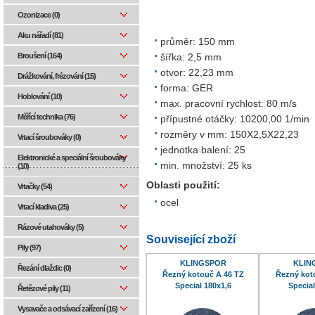
Ozonizace (0)
Aku nářadí (81)
průměr: 150 mm
Broušení (164)
šířka: 2,5 mm
otvor: 22,23 mm
Drážkování, frézování (15)
forma: GER
Hoblování (10)
max. pracovní rychlost: 80 m/s
Měřící technika (76)
přípustné otáčky: 10200,00 1/min
rozměry v mm: 150X2,5X22,23
Vrtací šroubováky (0)
jednotka balení: 25
Elektronické a speciální šroubováky
min. množství: 25 ks
(10)
Oblasti použití:
Vrtačky (54)
ocel
Vrtací kladiva (25)
Rázové utahováky (5)
Související zboží
Pily (97)
KLINGSPOR
KLIN
Řezání dlaždic (0)
Řezný kotouč A 46 TZ
Řezný kot
Special 180x1,6
Special
Řetězové pily (11)
Vysavače a odsávací zařízení (16)