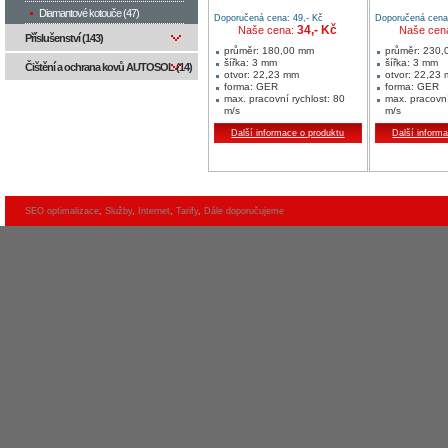
Diamantové kotouče (47)
Doporučená cena: 49,- Kč
Doporučená cena:
34,- Kč
Naše cena:
Naše cen
Příslušenství (143)
průměr: 180,00 mm
průměr: 230
šířka: 3 mm
šířka: 3 mm
Čištění a ochrana kovů AUTOSOL (14)
otvor: 22,23 mm
otvor: 22,23
forma: GER
forma: GER
max. pracovní rychlost: 80
max. pracovní
m/s
m/s
přípustné otáčky: 8500,00
přípustné ot
Další informace o produktu
Další inform
1/min
1/min
rozměry v mm: 180x3x22,23
rozměry v mm
jednotka balení: 25
jednotka bale
min. množství: 25 ks
min. množstv
Oblast použití:
Oblast použití:
kovy univerzálně
kovy univerzá
SEO optimalizace
,
Služby
,
Internet
,
Tarify
,
Dále doporučujeme