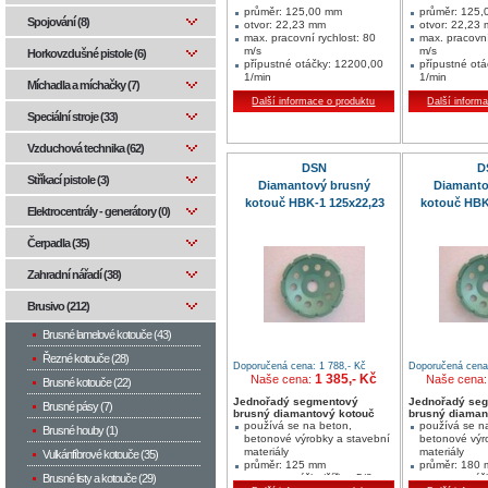
průměr: 125,00 mm
průměr: 125
Spojování (8)
otvor: 22,23 mm
otvor: 22,23
max. pracovní rychlost: 80
max. pracovní
m/s
m/s
Horkovzdušné pistole (6)
přípustné otáčky: 12200,00
přípustné ot
1/min
1/min
Míchadla a míchačky (7)
stroje: úhlová bruska
stroje: úhlov
Další informace o produktu
Další inform
počet: 10
počet: 10
šířka: 2,00
šířka: 2,00
Speciální stroje (33)
výška: 7,00
výška: 7,00
rozměry v mm: 125X22,23
rozměry v m
Vzduchová technika (62)
segment v mm: 10 / 2 / 7
segment v mm:
DSN
D
jednotka balení:1
jednotka bale
Stříkací pistole (3)
min. množství:1 ks
min. množství
Diamantový brusný
Diamanto
Vhodný pro mnohostranné
Vhodný pro mn
kotouč HBK-1 125x22,23
kotouč HBK
opracování nejrůznějších
opracování nej
Elektrocentrály - generátory (0)
stavebních materiálů
stavebních mat
Čerpadla (35)
Zahradní nářadí (38)
Brusivo (212)
Brusné lamelové kotouče (43)
Řezné kotouče (28)
Doporučená cena: 1 788,- Kč
Doporučená cena:
1 385,- Kč
Naše cena:
Naše cena
Brusné kotouče (22)
Jednořadý segmentový
Jednořadý se
Brusné pásy (7)
brusný diamantový kotouč
brusný diaman
používá se na beton,
používá se n
Brusné houby (1)
betonové výrobky a stavební
betonové výr
materiály
materiály
Vulkánfíbrové kotouče (35)
průměr: 125 mm
průměr: 180
segment: výška/šířka: 5/8
segment: výšk
Brusné listy a kotouče (29)