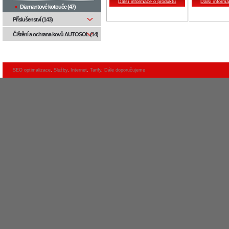
Další informace o produktu
Další inform
Diamantové kotouče (47)
Příslušenství (143)
Čištění a ochrana kovů AUTOSOL (14)
SEO optimalizace
,
Služby
,
Internet
,
Tarify
,
Dále doporučujeme