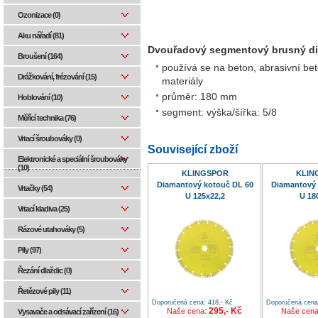
Ozonizace (0)
Aku nářadí (81)
Dvouřadový segmentový brusný d
Broušení (164)
používá se na beton, abrasivní be
Drážkování, frézování (15)
materiály
průměr: 180 mm
Hoblování (10)
segment: výška/šířka: 5/8
Měřící technika (76)
Vrtací šroubováky (0)
Související zboží
Elektronické a speciální šroubováky
(10)
KLINGSPOR
KLIN
Diamantový kotouč DL 60
Diamantový 
Vrtačky (54)
U 125x22,2
U 18
Vrtací kladiva (25)
Rázové utahováky (5)
Pily (97)
Řezání dlaždic (0)
Řetězové pily (11)
Doporučená cena: 418,- Kč
Doporučená cena:
295,- Kč
Naše cena:
Naše cen
Vysavače a odsávací zařízení (16)