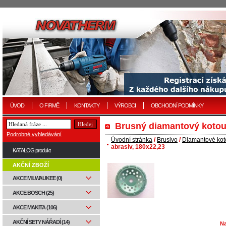
ÚVOD
O FIRMĚ
KONTAKTY
VÝROBCI
OBCHODNÍ PODMÍNKY
Brusný diamantový kotou
Podrobné vyhledávání
Úvodní stránka
/
Brusivo
/
Diamantové ko
abrasiv, 180x22,23
KATALOG produkt
AKČNÍ ZBOŽÍ
AKCE MILWAUKEE (0)
AKCE BOSCH (25)
AKCE MAKITA (106)
AKČNÍ SETY NÁŘADÍ (14)
Na