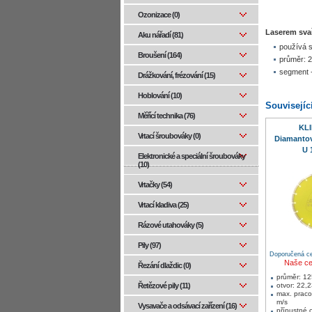
Ozonizace (0)
Laserem sva
Aku nářadí (81)
používá s
Broušení (164)
průměr: 
segment -
Drážkování, frézování (15)
Hoblování (10)
Souvisejíc
Měřící technika (76)
KL
Vrtací šroubováky (0)
Diamantov
U 
Elektronické a speciální šroubováky
(10)
Vrtačky (54)
Vrtací kladiva (25)
Rázové utahováky (5)
Pily (97)
Doporučená ce
Naše c
Řezání dlaždic (0)
průměr: 1
otvor: 22,
Řetězové pily (11)
max. pracov
m/s
Vysavače a odsávací zařízení (16)
přípustné 