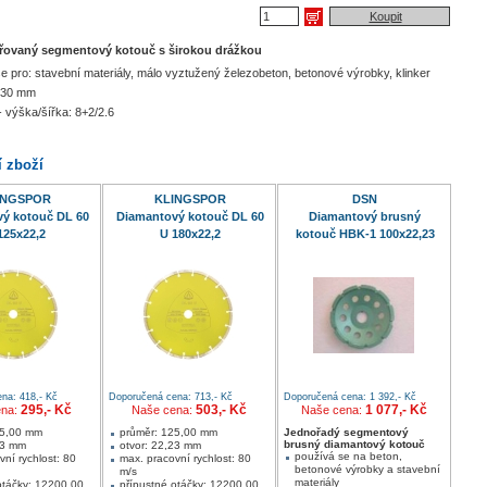
Koupit
řovaný segmentový kotouč s širokou drážkou
e pro: stavební materiály, málo vyztužený železobeton, betonové výrobky, klinker
230 mm
 výška/šířka: 8+2/2.6
í zboží
INGSPOR
KLINGSPOR
DSN
ý kotouč DL 60
Diamantový kotouč DL 60
Diamantový brusný
125x22,2
U 180x22,2
kotouč HBK-1 100x22,23
na: 418,- Kč
Doporučená cena: 713,- Kč
Doporučená cena: 1 392,- Kč
295,- Kč
503,- Kč
1 077,- Kč
ena:
Naše cena:
Naše cena:
25,00 mm
průměr: 125,00 mm
Jednořadý segmentový
brusný diamantový kotouč
23 mm
otvor: 22,23 mm
používá se na beton,
ní rychlost: 80
max. pracovní rychlost: 80
betonové výrobky a stavební
m/s
materiály
otáčky: 12200,00
přípustné otáčky: 12200,00