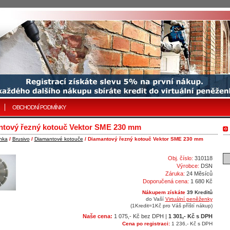
OBCHODNÍ PODMÍNKY
tový řezný kotouč Vektor SME 230 mm
nka
/
Brusivo
/
Diamantové kotouče
/ Diamantový řezný kotouč Vektor SME 230 mm
Obj. číslo:
310118
Výrobce:
DSN
Záruka:
24 Měsíců
Doporučená cena:
1 680 Kč
Nákupem získáte
39 Kreditů
do Vaší
Virtuální peněženky
(1Kredit=1Kč pro Váš příští nákup)
Naše cena:
1 075,- Kč bez DPH |
1 301,- Kč s DPH
Cena po registraci:
1 236,- Kč s DPH