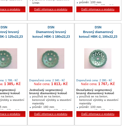
průměr: 100 mm
1/min
segment: výška/šířka: 5/8
ová bruska
stroje: úhlová bruska
rmace o produktu
Další informace o produktu
Další informace o produktu
počet: 10
šířka: 2,00
0
výška: 7,00
 mm: 125X22,23
rozměry v mm: 125X22,23
mm: 10 / 2 / 7
segment v mm: 10 / 2 / 7
DSN
DSN
DSN
alení:1
jednotka balení:1
tví:1 ks
min. množství:1 ks
tový brusný
Diamantový brusný
Brusný diamantový
 mnohostranné
Vhodný pro mnohostranné
BK-1 125x22,23
kotouč HBK-1 180x22,23
kotouč HBK-2, 100x22,23
nejrůznějších
opracování nejrůznějších
materiálů
stavebních materiálů
na: 1 788,- Kč
Doporučená cena: 2 340,- Kč
Doporučená cena: 2 280,- Kč
1 385,- Kč
1 813,- Kč
1 767,- Kč
na:
Naše cena:
Naše cena:
segmentový
Jednořadý segmentový
Dvouřadový segmentový
antový kotouč
brusný diamantový kotouč
brusný diamantový kotouč
 na beton,
používá se na beton,
používá se na beton,
ýrobky a stavební
betonové výrobky a stavební
betonové výrobky a stavební
materiály
materiály
25 mm
průměr: 180 mm
průměr: 100 mm
ýška/šířka: 5/8
segment: výška/šířka: 5/8
segment: výška/šířka: 5/8
rmace o produktu
Další informace o produktu
Další informace o produktu