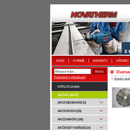
ÚVOD
O FIRMĚ
KONTAKTY
VÝROBCI
Diaman
Podrobné vyhledávání
Úvodní strá
KATALOG produkt
AKČNÍ ZBOŽÍ
AKCE MILWAUKEE (0)
AKCE BOSCH (25)
AKCE MAKITA (106)
AKČNÍ SETY NÁŘADÍ (14)