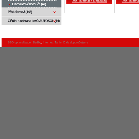
Další informace o produktu
Další inform
Diamantové kotouče (47)
Příslušenství (143)
Čištění a ochrana kovů AUTOSOL (14)
SEO optimalizace
,
Služby
,
Internet
,
Tarify
,
Dále doporučujeme