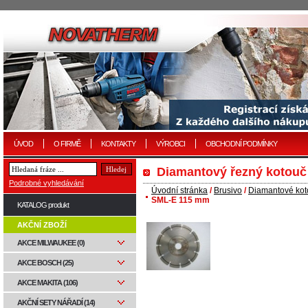
ÚVOD
O FIRMĚ
KONTAKTY
VÝROBCI
OBCHODNÍ PODMÍNKY
Diamantový řezný kotouč
Podrobné vyhledávání
Úvodní stránka
/
Brusivo
/
Diamantové ko
SML-E 115 mm
KATALOG produkt
AKČNÍ ZBOŽÍ
AKCE MILWAUKEE (0)
AKCE BOSCH (25)
AKCE MAKITA (106)
AKČNÍ SETY NÁŘADÍ (14)