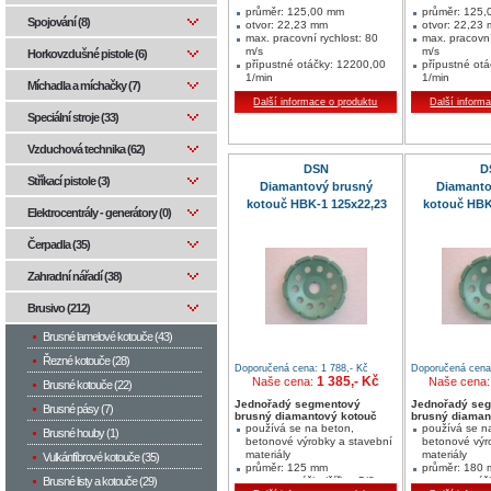
průměr: 125,00 mm
průměr: 125
Spojování (8)
otvor: 22,23 mm
otvor: 22,23
max. pracovní rychlost: 80
max. pracovní
m/s
m/s
Horkovzdušné pistole (6)
přípustné otáčky: 12200,00
přípustné ot
1/min
1/min
Míchadla a míchačky (7)
stroje: úhlová bruska
stroje: úhlov
Další informace o produktu
Další inform
počet: 10
počet: 10
šířka: 2,00
šířka: 2,00
Speciální stroje (33)
výška: 7,00
výška: 7,00
rozměry v mm: 125X22,23
rozměry v m
Vzduchová technika (62)
segment v mm: 10 / 2 / 7
segment v mm:
DSN
D
jednotka balení:1
jednotka bale
Stříkací pistole (3)
min. množství:1 ks
min. množství
Diamantový brusný
Diamanto
Vhodný pro mnohostranné
Vhodný pro mn
kotouč HBK-1 125x22,23
kotouč HBK
opracování nejrůznějších
opracování nej
Elektrocentrály - generátory (0)
stavebních materiálů
stavebních mat
Čerpadla (35)
Zahradní nářadí (38)
Brusivo (212)
Brusné lamelové kotouče (43)
Řezné kotouče (28)
Doporučená cena: 1 788,- Kč
Doporučená cena:
1 385,- Kč
Naše cena:
Naše cena
Brusné kotouče (22)
Jednořadý segmentový
Jednořadý se
Brusné pásy (7)
brusný diamantový kotouč
brusný diaman
používá se na beton,
používá se n
Brusné houby (1)
betonové výrobky a stavební
betonové výr
materiály
materiály
Vulkánfíbrové kotouče (35)
průměr: 125 mm
průměr: 180
segment: výška/šířka: 5/8
segment: výšk
Brusné listy a kotouče (29)