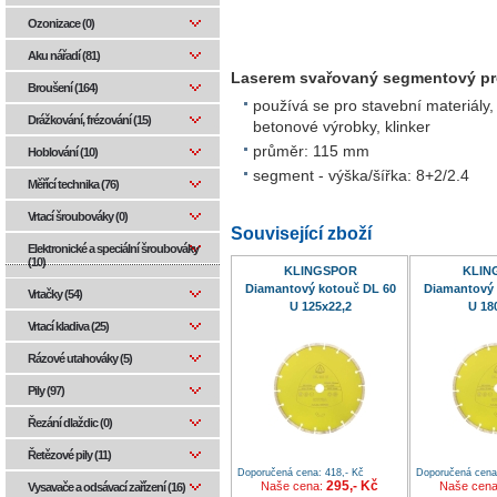
Ozonizace (0)
Aku nářadí (81)
Laserem svařovaný segmentový pro
Broušení (164)
používá se pro stavební materiály
Drážkování, frézování (15)
betonové výrobky, klinker
průměr: 115 mm
Hoblování (10)
segment - výška/šířka: 8+2/2.4
Měřící technika (76)
Vrtací šroubováky (0)
Související zboží
Elektronické a speciální šroubováky
(10)
KLINGSPOR
KLIN
Diamantový kotouč DL 60
Diamantový 
Vrtačky (54)
U 125x22,2
U 18
Vrtací kladiva (25)
Rázové utahováky (5)
Pily (97)
Řezání dlaždic (0)
Řetězové pily (11)
Doporučená cena: 418,- Kč
Doporučená cena:
295,- Kč
Naše cena:
Naše cen
Vysavače a odsávací zařízení (16)