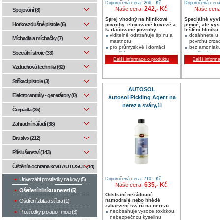
Doporučená cena: 266,- Kč
Doporučená cena:
242,- Kč
Naše cena:
Naše cen
Spojování (8)
Sprej vhodný na hliníkové
Speciálně vyvi
Horkovzdušné pistole (6)
povrchy, eloxované kovové a
jemné, ale vy
kartáčované povrchy
leštění hliníku
viditelně odstraňuje špínu a
dosáhnete u 
Míchadla a míchačky (7)
mastnotu
povrchu zrca
pro průmyslové i domácí
bez amoniak
Speciální stroje (33)
použití
používejte ta
tekutý v láhvi s
obáváte pří
Další informace o produktu
Další inform
rozprašovačem
poškrábání - 
Vzduchová technika (62)
strojním leště
teplotě
Stříkací pistole (3)
AUTOSOL
Elektrocentrály - generátory (0)
Autosol Pickling Agent na
nerez a sváry,1l
Čerpadla (35)
Zahradní nářadí (38)
Brusivo (212)
Příslušenství (143)
Čištění a ochrana kovů AUTOSOL (14)
Doporučená cena: 710,- Kč
Univerzální prostředky na kovy (5)
635,- Kč
Naše cena:
Ošetření hliníku a nerezi (5)
Odstraní nežádoucí
namodralé nebo hnědé
Ošetření zlata a stříbra (1)
zabarvení svárů na nerezu
neobsahuje vysoce toxickou,
Prostředky pro auto - moto (3)
nebezpečnou kyselinu