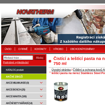
ÚVOD
O FIRMĚ
KONTAKTY
VÝROBCI
OBCHODNÍ PODMÍNKY
Čistící a leštící pasta na 
Podrobné vyhledávání
750 ml
Úvodní stránka
/
Čištění a ochrana kovů
KATALOG produkt
leštící pasta na nerez Stainless Steel Po
AKČNÍ ZBOŽÍ
AKCE MILWAUKEE (0)
AKCE BOSCH (25)
AKCE MAKITA (106)
AKČNÍ SETY NÁŘADÍ (14)