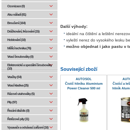
Ozonizace (0)
Aku nářadí (81)
Broušení (164)
Další výhody:
Drážkování, frézování (15)
ideální na čištění a leštění nerezov
Hoblování (10)
vyleští nerez do vysokého lesku b
možno objednat i jako pastu v t
Měřící technika (76)
Vrtací šroubováky (0)
Elektronické a speciální šroubováky
Související zboží
(10)
Vrtačky (54)
AUTOSOL
AUT
Čistič hliníku Aluminium
Čistící a le
Vrtací kladiva (25)
Power Cleaner 500 ml
hliník Alum
75
Rázové utahováky (5)
Pily (97)
Řezání dlaždic (0)
Řetězové pily (11)
Vysavače a odsávací zařízení (16)