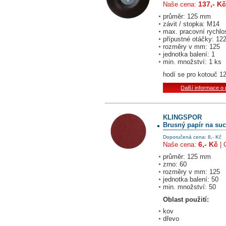
137,- Kč
Naše cena:
průměr: 125 mm
závit / stopka: M14
max. pracovní rychlo
přípustné otáčky: 12
rozměry v mm: 125
jednotka balení: 1
min. množství: 1 ks
hodí se pro kotouč 
Další informace o
KLINGSPOR
Brusný papír na suc
Doporučená cena: 8,- Kč
6,- Kč
Naše cena:
| 
průměr: 125 mm
zrno: 60
rozměry v mm: 125
jednotka balení: 50
min. množství: 50
Oblast použití:
kov
dřevo