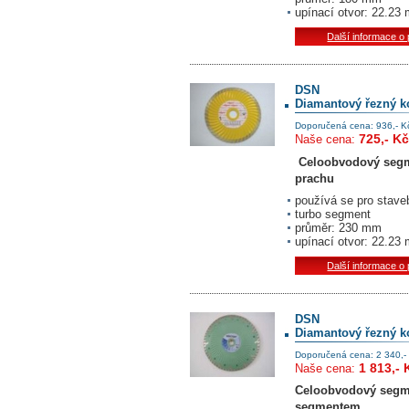
upínací otvor: 22.23
Další informace o
DSN
Diamantový řezný k
Doporučená cena: 936,- K
725,- Kč
Naše cena:
Celoobvodový segme
prachu
používá se pro staveb
turbo segment
průměr: 230 mm
upínací otvor: 22.23
Další informace o
DSN
Diamantový řezný k
Doporučená cena: 2 340,-
1 813,- 
Naše cena:
Celoobvodový segm
segmentem