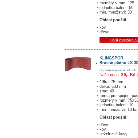
rozměry v mm: 125
jednotka balení: 50
min. množství: 50
Oblast použití:
kov
dřevo
Další informace o
KLINGSPOR
Brusné plátno LS 3
Doporučená cena: 41,- Kč
29,- Kč
Naše cena:
šířka: 75 mm
délka: 533 mm
zrno: 40
forma pro spojení pá
rozměry v mm: 75x5
jednotka balení: 10
min. množství: 10 ks
Oblast použití:
dřevo
kov
neželezné kovy