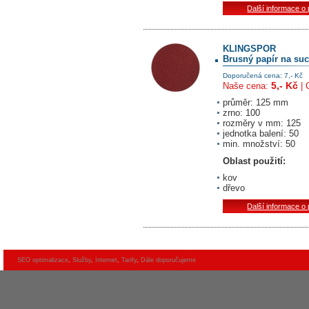
Další informace o
KLINGSPOR
Brusný papír na suc
Doporučená cena: 7,- Kč
5,- Kč
Naše cena:
| 
průměr: 125 mm
zrno: 100
rozměry v mm: 125
jednotka balení: 50
min. množství: 50
Oblast použití:
kov
dřevo
Další informace o
SEO optimalizace
,
Služby
,
Internet
,
Tarify
,
Dále doporučujeme