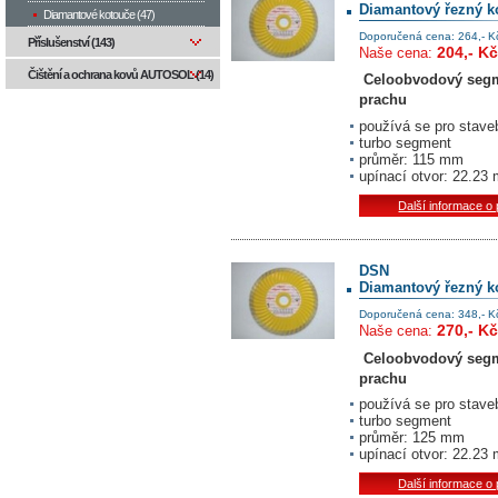
Diamantový řezný k
Diamantové kotouče (47)
Doporučená cena: 264,- K
Příslušenství (143)
204,- Kč
Naše cena:
Čištění a ochrana kovů AUTOSOL (14)
Celoobvodový segme
prachu
používá se pro staveb
turbo segment
průměr: 115 mm
upínací otvor: 22.23
Další informace o
DSN
Diamantový řezný k
Doporučená cena: 348,- K
270,- Kč
Naše cena:
Celoobvodový segme
prachu
používá se pro staveb
turbo segment
průměr: 125 mm
upínací otvor: 22.23
Další informace o