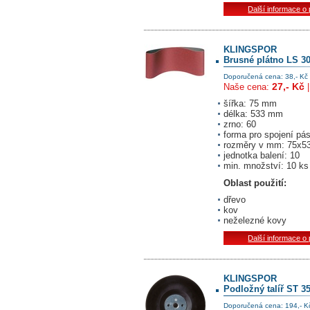
Další informace o
KLINGSPOR
Brusné plátno LS 3
Doporučená cena: 38,- Kč
27,- Kč
Naše cena:
šířka: 75 mm
délka: 533 mm
zrno: 60
forma pro spojení pá
rozměry v mm: 75x5
jednotka balení: 10
min. množství: 10 ks
Oblast použití:
dřevo
kov
neželezné kovy
Další informace o
KLINGSPOR
Podložný talíř ST 
Doporučená cena: 194,- K