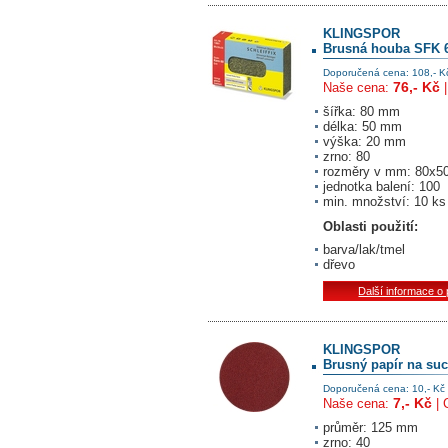
KLINGSPOR
Brusná houba SFK 6
Doporučená cena: 108,- K
76,- Kč
Naše cena:
šířka: 80 mm
délka: 50 mm
výška: 20 mm
zrno: 80
rozměry v mm: 80x5
jednotka balení: 100
min. množství: 10 ks
Oblasti použití:
barva/lak/tmel
dřevo
Další informace o
KLINGSPOR
Brusný papír na suc
Doporučená cena: 10,- Kč
7,- Kč
Naše cena:
| 
průměr: 125 mm
zrno: 40