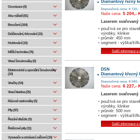
Diamantový řezný k
Ozonizace (0)
Doporučená cena: 6 720,-
5 204,- 
Naše cena:
Aku nářadí (81)
Laserem svařovaný 
Broušení (164)
používá se pro stave
výrobky, klinker
Drážkování, frézování (15)
průměr: 450 mm
segment - výška/šířk
Hoblování (10)
Další informace o
Měřící technika (76)
Vrtací šroubováky (0)
DSN
Elektronické a speciální šroubováky
Diamantový křezný 
(10)
Doporučená cena: 8 040,-
Vrtačky (54)
6 227,- 
Naše cena:
Vrtací kladiva (25)
Laserem svařovaný 
používá se pro stave
Rázové utahováky (5)
výrobky, klinker
Pily (97)
průměr: 500 mm
segment - výška/šířk
Řezání dlaždic (0)
Další informace o
Řetězové pily (11)
Vysavače a odsávací zařízení (16)