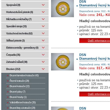
DSN
Diamantový řezný k
Spojování (8)
Doporučená cena: 312,- K
Horkovzdušné pistole (6)
241,- Kč
Naše cena:
Míchadla a míchačky (7)
Hladký celoobvodov
Speciální stroje (33)
používá se na kerami
průměr: 115 mm
Vzduchová technika (62)
upínací otvor: 22.23
Stříkací pistole (3)
Další informace o
Elektrocentrály - generátory (0)
DSN
Čerpadla (35)
Diamantový řezný k
Zahradní nářadí (38)
Doporučená cena: 408,- K
317,- Kč
Naše cena:
Brusivo (212)
Hladký celoobvodov
Brusné lamelové kotouče (43)
používá se na kerami
Řezné kotouče (28)
průměr: 125 mm
Brusné kotouče (22)
upínací otvor: 22.23
Brusné pásy (7)
Další informace o
Brusné houby (1)
Vulkánfíbrové kotouče (35)
Brusné listy a kotouče (29)
DSN