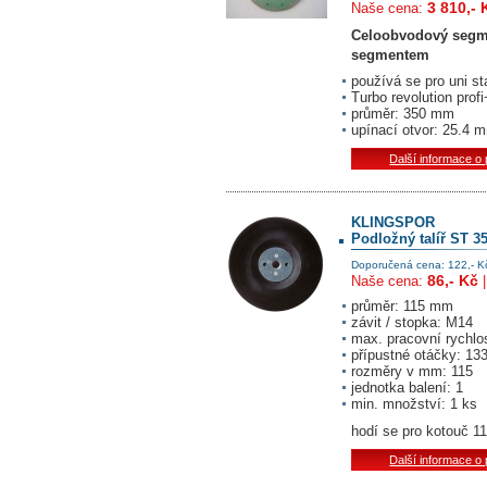
3 810,- 
Naše cena:
Celoobvodový segm
segmentem
používá se pro uni st
Turbo revolution prof
průměr: 350 mm
upínací otvor: 25.4 
Další informace o
KLINGSPOR
Podložný talíř ST 
Doporučená cena: 122,- K
86,- Kč
Naše cena:
průměr: 115 mm
závit / stopka: M14
max. pracovní rychlo
přípustné otáčky: 13
rozměry v mm: 115
jednotka balení: 1
min. množství: 1 ks
hodí se pro kotouč 1
Další informace o