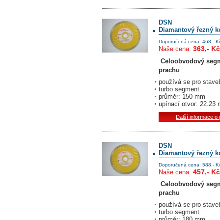
DSN
Diamantový řezný k
Doporučená cena: 468,- K
363,- Kč
Naše cena:
Celoobvodový segme
prachu
používá se pro staveb
turbo segment
průměr: 150 mm
upínací otvor: 22.23
Další informace o
DSN
Diamantový řezný k
Doporučená cena: 588,- K
457,- Kč
Naše cena:
Celoobvodový segme
prachu
používá se pro staveb
turbo segment
průměr: 180 mm