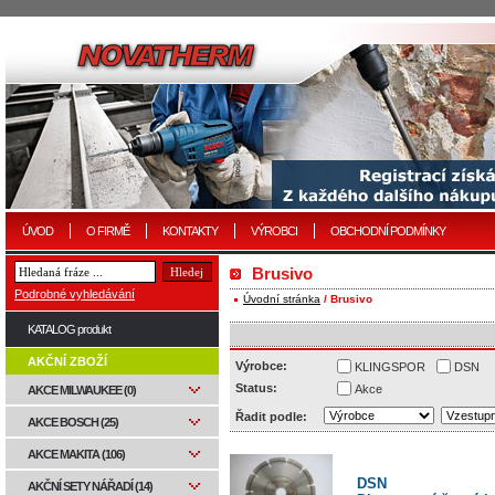
ÚVOD
O FIRMĚ
KONTAKTY
VÝROBCI
OBCHODNÍ PODMÍNKY
Brusivo
Podrobné vyhledávání
Úvodní stránka
/ Brusivo
KATALOG produkt
AKČNÍ ZBOŽÍ
Výrobce:
KLINGSPOR
DSN
Status:
Akce
AKCE MILWAUKEE (0)
Řadit podle:
AKCE BOSCH (25)
AKCE MAKITA (106)
DSN
AKČNÍ SETY NÁŘADÍ (14)