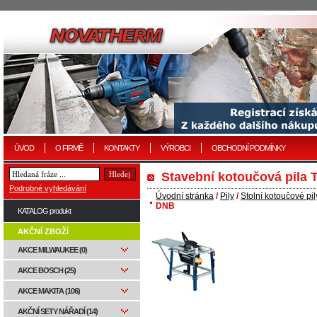
ÚVOD
O FIRMĚ
KONTAKTY
VÝROBCI
OBCHODNÍ PODMÍNKY
Stavební kotoučová pila
Podrobné vyhledávání
Úvodní stránka
/
Pily
/
Stolní kotoučové pil
DNB
KATALOG produkt
AKČNÍ ZBOŽÍ
AKCE MILWAUKEE (0)
AKCE BOSCH (25)
AKCE MAKITA (106)
AKČNÍ SETY NÁŘADÍ (14)