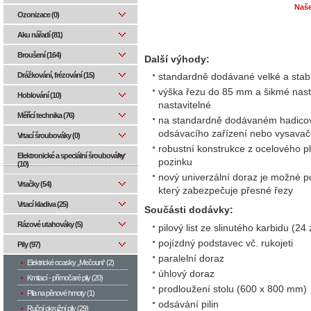
Naše
Ozonizace (0)
Aku nářadí (81)
Broušení (164)
Další výhody:
Drážkování, frézování (15)
standardně dodávané velké a stabi
výška řezu do 85 mm a šikmé nast
Hoblování (10)
nastavitelné
Měřící technika (76)
na standardně dodávaném hadico
odsávacího zařízení nebo vysava
Vrtací šroubováky (0)
robustní konstrukce z ocelového p
Elektronické a speciální šroubováky
pozinku
(10)
nový univerzální doraz je možné po
Vrtačky (54)
který zabezpečuje přesné řezy
Vrtací kladiva (25)
Součásti dodávky:
Rázové utahováky (5)
pilový list ze slinutého karbidu (24
pojízdný podstavec vč. rukojeti
Pily (97)
paralelní doraz
Elektrické ocasky „Mečouni“ (2)
úhlový doraz
Kmitací - přímočaré pily (20)
prodloužení stolu (600 x 800 mm)
Pila na pěnové hmoty (1)
odsávání pilin
Ruční okružní pily (29)