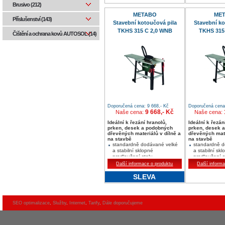
ploch
Brusivo (212)
METABO
ME
Příslušenství (143)
Stavební kotoučová pila
Stavební ko
TKHS 315 C 2,0 WNB
TKHS 315
Čištění a ochrana kovů AUTOSOL (14)
Doporučená cena: 9 668,- Kč
Doporučená cena:
9 668,- Kč
Naše cena:
Naše cena:
Ideální k řezání hranolů,
Ideální k řezán
prken, desek a podobných
prken, desek 
dřevěných materiálů v dílně a
dřevěných mate
na stavbě
na stavbě
standardně dodávané velké
standardně d
a stabilní sklopné
a stabilní skl
prodloužení stolu
prodloužení s
výška řezu do 85 mm a šikmé
výška řezu d
Další informace o produktu
Další inform
nastavení až do 45° je
nastavení až 
bezstupňovitě nastavitelné
bezstupňovitě
SLEVA
na standardně dodávaném
na standard
hadicovém systému je možné
hadicovém sy
napojení odsávacího zařízení
napojení ods
nebo vysavače
nebo vysava
SEO optimalizace
,
Služby
,
Internet
,
Tarify
,
Dále doporučujeme