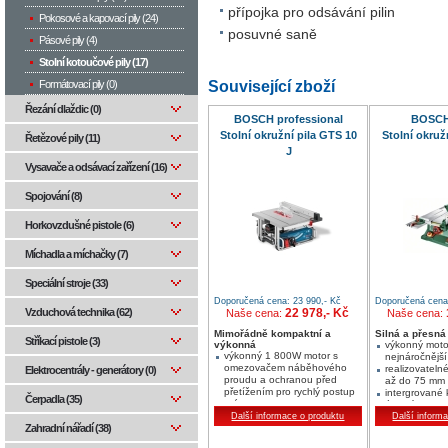
přípojka pro odsávání pilin
Pokosové a kapovací pily (24)
posuvné saně
Pásové pily (4)
Stolní kotoučové pily (17)
Související zboží
Formátovací pily (0)
Řezání dlaždic (0)
BOSCH professional
BOSCH
Stolní okružní pila GTS 10
Stolní okruž
Řetězové pily (11)
J
Vysavače a odsávací zařízení (16)
Spojování (8)
Horkovzdušné pistole (6)
Míchadla a míchačky (7)
Speciální stroje (33)
Doporučená cena: 23 990,- Kč
Doporučená cena:
Vzduchová technika (62)
22 978,- Kč
Naše cena:
Naše cena:
Mimořádně kompaktní a
Silná a přesná
Stříkací pistole (3)
výkonná
výkonný moto
výkonný 1 800W motor s
nejnáročnější
omezovačem náběhového
realizovateln
Elektrocentrály - generátory (0)
proudu a ochranou před
až do 75 mm
přetížením pro rychlý postup
intergrované 
Čerpadla (35)
práce
úhlovým dora
optimální přemisťování díky
Další informace o produktu
pokosový úhel
Další inform
Zahradní nářadí (38)
kompaktní konstrukci a
jenoduché ve
velkému počtu úchopových