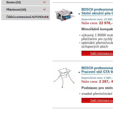
Brusivo (212)
BOSCH professiona
Příslušenství (143)
Stolní okružní pila 
Čištění a ochrana kovů AUTOSOL (14)
Doporučená cena: 23 990,
22 978,-
Naše cena:
Mimořádně kompakt
výkonný 1 800W mot
přetížením pro rychlý
optimální přemisťová
úchopových ploch
Další informace o
BOSCH professiona
Pracovní stůl GTA 6
Doporučená cena: 2 990,-
2 287,- 
Naše cena:
Podstavec pro stoln
snadné přemisťování
Další informace o