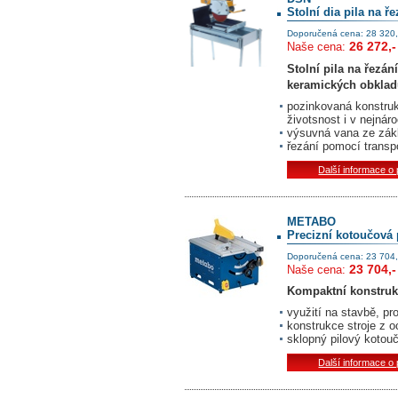
Stolní dia pila na ř
Doporučená cena: 28 320,
26 272,-
Naše cena:
Stolní pila na řezá
keramických obklad
pozinkovaná konstruk
životsnost i v nejná
výsuvná vana ze zákl
řezání pomocí transp
Další informace o
METABO
Precizní kotoučová 
Doporučená cena: 23 704,
23 704,-
Naše cena:
Kompaktní konstruk
využití na stavbě, pr
konstrukce stroje z 
sklopný pilový kotou
Další informace o