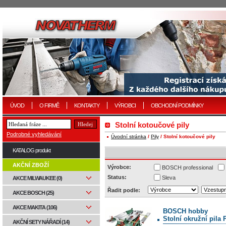
ÚVOD
O FIRMĚ
KONTAKTY
VÝROBCI
OBCHODNÍ PODMÍNKY
Stolní kotoučové pily
Podrobné vyhledávání
Úvodní stránka
/
Pily
/ Stolní kotoučové pily
KATALOG produkt
AKČNÍ ZBOŽÍ
Výrobce:
BOSCH professional
Status:
Sleva
AKCE MILWAUKEE (0)
Řadit podle:
AKCE BOSCH (25)
AKCE MAKITA (106)
BOSCH hobby
Stolní okružní pila
AKČNÍ SETY NÁŘADÍ (14)