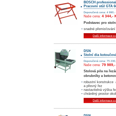
BOSCH professiona
Pracovní stůl GTA 6
Doporučená cena: 4 990,-
4 344,- 
Naše cena:
Podstavec pro stoln
snadné přemisťování
Další informace o
DSN
Stolní dia kotoučová
Doporučená cena: 75 230,
79 989,-
Naše cena:
Stolová pila na řez
obrubníky a betono
robustní konstrukce 
a přesný řez
nastavitelná výška ře
chráněný prostor okolí
Další informace o
DSN