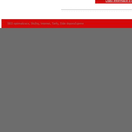
Další informace o
SEO optimalizace
,
Služby
,
Internet
,
Tarify
,
Dále doporučujeme