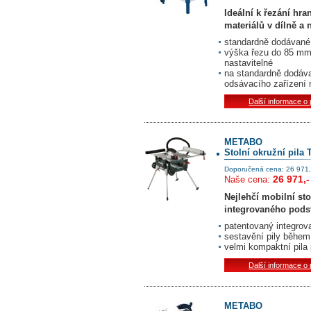
Ideální k řezání hr
materiálů v dílně a 
standardně dodávané v
výška řezu do 85 mm 
nastavitelné
na standardně dodáv
odsávacího zařízení
Další informace o
METABO
Stolní okružní pila 
Doporučená cena: 26 971,
26 971,-
Naše cena:
Nejlehčí mobilní sto
integrovaného pods
patentovaný integrov
sestavění pily během
velmi kompaktní pila 
Další informace o
METABO