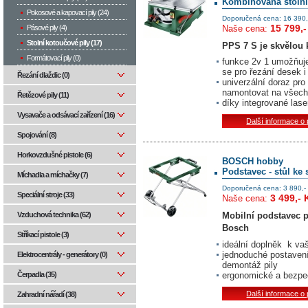
Kombinovaná stolní
Pokosové a kapovací pily (24)
Doporučená cena: 16 390,
15 799,-
Naše cena:
Pásové pily (4)
Stolní kotoučové pily (17)
PPS 7 S je skvělou 
Formátovací pily (0)
funkce 2v 1 umožňuje
se pro řezání desek i
Řezání dlaždic (0)
univerzální doraz pro
namontovat na všech
Řetězové pily (11)
díky integrované lase
Vysavače a odsávací zařízení (16)
Další informace o
Spojování (8)
Horkovzdušné pistole (6)
BOSCH hobby
Podstavec - stůl ke
Míchadla a míchačky (7)
Doporučená cena: 3 890,-
Speciální stroje (33)
3 499,- 
Naše cena:
Mobilní podstavec pr
Vzduchová technika (62)
Bosch
Stříkací pistole (3)
ideální doplněk k vaš
jednoduché postavení
Elektrocentrály - generátory (0)
demontáž pily
ergonomické a bezpeč
Čerpadla (35)
Další informace o
Zahradní nářadí (38)