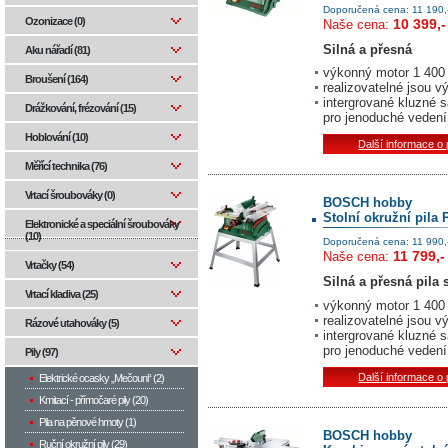
Doporučená cena: 11 190,
Ozonizace (0)
10 399,-
Naše cena:
Silná a přesná
Aku nářadí (81)
výkonný motor 1 400 
Broušení (164)
realizovatelné jsou 
intergrované kluzné 
Drážkování, frézování (15)
pro jenoduché vedení
Hoblování (10)
Další informace o
Měřící technika (76)
Vrtací šroubováky (0)
BOSCH hobby
Stolní okružní pila
Elektronické a speciální šroubováky
(10)
Doporučená cena: 11 990,
11 799,-
Naše cena:
Vrtačky (54)
Silná a přesná pila
Vrtací kladiva (25)
výkonný motor 1 400 
realizovatelné jsou 
Rázové utahováky (5)
intergrované kluzné 
pro jenoduché vedení
Pily (97)
Další informace o
Elektrické ocasky „Mečouni“ (2)
Kmitací - přímočaré pily (20)
Pila na pěnové hmoty (1)
BOSCH hobby
Ruční okružní pily (29)