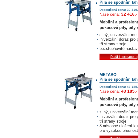
Pila se spodním ta
Doporučená cena: 32 416,
32 416,-
Naše cena:
Mobilní a profesion
pokosové pily, pily
silný, univerzální mot
iniverzální doraz pr
tři strany stroje
bezstupňovité nastav
Další informace o
METABO
Pila se spodním ta
Doporučená cena: 43 185,
43 185,-
Naše cena:
Mobilní a profesion
pokosové pily, pily
silný, univerzální mot
iniverzální doraz pr
tři strany stroje
8-násobné uložení kul
pro vysokou přesnost