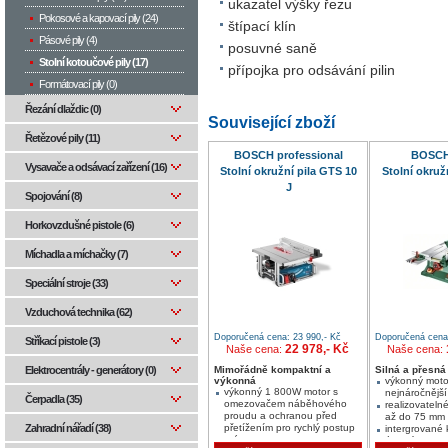
ukazatel výšky řezu
Pokosové a kapovací pily (24)
štípací klín
Pásové pily (4)
posuvné saně
Stolní kotoučové pily (17)
přípojka pro odsávání pilin
Formátovací pily (0)
Řezání dlaždic (0)
Související zboží
Řetězové pily (11)
BOSCH professional
BOSCH
Vysavače a odsávací zařízení (16)
Stolní okružní pila GTS 10
Stolní okruž
J
Spojování (8)
Horkovzdušné pistole (6)
Míchadla a míchačky (7)
Speciální stroje (33)
Vzduchová technika (62)
Doporučená cena: 23 990,- Kč
Doporučená cena:
Stříkací pistole (3)
22 978,- Kč
Naše cena:
Naše cena:
Elektrocentrály - generátory (0)
Mimořádně kompaktní a
Silná a přesná
výkonná
výkonný moto
výkonný 1 800W motor s
nejnáročnější
Čerpadla (35)
omezovačem náběhového
realizovateln
proudu a ochranou před
až do 75 mm
Zahradní nářadí (38)
přetížením pro rychlý postup
intergrované 
práce
úhlovým dora