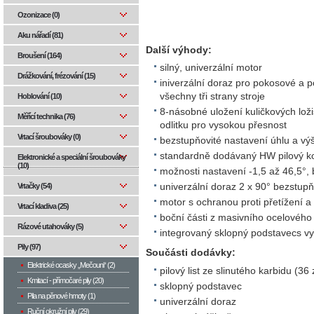
Ozonizace (0)
Aku nářadí (81)
Další výhody:
Broušení (164)
silný, univerzální motor
Drážkování, frézování (15)
iniverzální doraz pro pokosové a 
všechny tři strany stroje
Hoblování (10)
8-násobné uložení kuličkových lož
Měřící technika (76)
odlitku pro vysokou přesnost
Vrtací šroubováky (0)
bezstupňovité nastavení úhlu a vý
standardně dodávaný HW pilový k
Elektronické a speciální šroubováky
(10)
možnosti nastavení -1,5 až 46,5°,
Vrtačky (54)
univerzální doraz 2 x 90° bezstupň
motor s ochranou proti přetížení a
Vrtací kladiva (25)
boční části z masivního ocelového
Rázové utahováky (5)
integrovaný sklopný podstavecs v
Pily (97)
Součásti dodávky:
Elektrické ocasky „Mečouni“ (2)
pilový list ze slinutého karbidu (36
Kmitací - přímočaré pily (20)
sklopný podstavec
Pila na pěnové hmoty (1)
univerzální doraz
Ruční okružní pily (29)