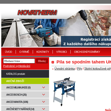
ÚVOD
O FIRMĚ
KONTAKTY
VÝROBCI
OBCHODNÍ PODMÍNKY
Pila se spodním tahem U
Podrobné vyhledávání
Úvodní stránka
/
Pily
/
Stolní kotoučové pil
KATALOG produkt
AKČNÍ ZBOŽÍ
AKCE MILWAUKEE (0)
AKCE BOSCH (25)
AKCE MAKITA (106)
AKČNÍ SETY NÁŘADÍ (14)
Naše