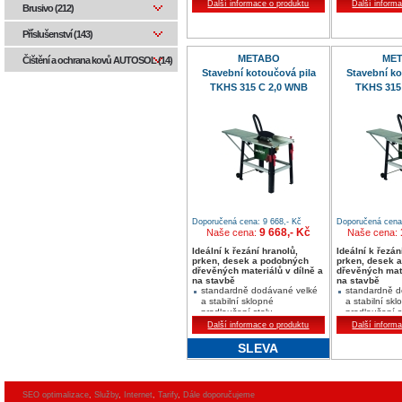
optimální přemisťování díky
Další informace o produktu
pokosový úhel
Další inform
Brusivo (212)
kompaktní konstrukci a
jenoduché ve
velkému počtu úchopových
Příslušenství (143)
ploch
METABO
ME
Čištění a ochrana kovů AUTOSOL (14)
Stavební kotoučová pila
Stavební ko
TKHS 315 C 2,0 WNB
TKHS 315
Doporučená cena: 9 668,- Kč
Doporučená cena:
9 668,- Kč
Naše cena:
Naše cena:
Ideální k řezání hranolů,
Ideální k řezán
prken, desek a podobných
prken, desek 
dřevěných materiálů v dílně a
dřevěných mate
na stavbě
na stavbě
standardně dodávané velké
standardně d
a stabilní sklopné
a stabilní skl
prodloužení stolu
prodloužení s
výška řezu do 85 mm a šikmé
výška řezu d
Další informace o produktu
Další inform
nastavení až do 45° je
nastavení až 
bezstupňovitě nastavitelné
bezstupňovitě
SLEVA
na standardně dodávaném
na standard
hadicovém systému je možné
hadicovém sy
napojení odsávacího zařízení
napojení ods
nebo vysavače
nebo vysava
SEO optimalizace
,
Služby
,
Internet
,
Tarify
,
Dále doporučujeme