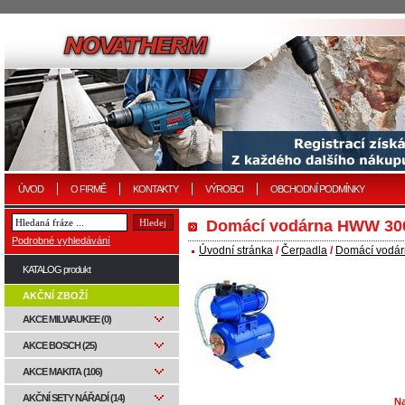
ÚVOD
O FIRMĚ
KONTAKTY
VÝROBCI
OBCHODNÍ PODMÍNKY
Domácí vodárna HWW 30
Podrobné vyhledávání
Úvodní stránka
/
Čerpadla
/
Domácí vodár
KATALOG produkt
AKČNÍ ZBOŽÍ
AKCE MILWAUKEE (0)
AKCE BOSCH (25)
AKCE MAKITA (106)
AKČNÍ SETY NÁŘADÍ (14)
Na