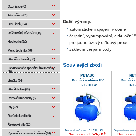
Ozonizace (0)
Aku nářadí (81)
Další výhody:
Broušení (164)
automatické napájení v domě
Drážkování, frézování (15)
čerpání, vypumpování, cirkulační č
Hoblování (10)
pro jednofázový střídavý proud
základní čerpání vody
Měřící technika (76)
Vrtací šroubováky (0)
Související zboží
Elektronické a speciální šroubováky
(10)
METABO
ME
Domácí vodárna HV
Domácí v
Vrtačky (54)
1600/100 W
1600
Vrtací kladiva (25)
Rázové utahováky (5)
Pily (97)
Řezání dlaždic (0)
Řetězové pily (11)
Doporučená cena: 21 526,- Kč
Doporučená cena:
Vysavače a odsávací zařízení (16)
21 526,- Kč
Naše cena:
Naše cena: