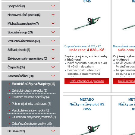
8745
8
Spojování (8)
Horkovzdušné pistole (6)
Míchadla a míchačky (7)
Speciální stroje (33)
Vzduchová technika (62)
Doporučená cena: 4 828,- Kč
Doporučená cena:
4 828,- Kč
Stříkací pistole (3)
Naše cena:
Naše cena
Zvýšený výkon, snížení váhy
Zvýšený výkon
Elektrocentrály - generátory (0)
a hlučností
a hlučností
nově vyvinutá rukojeť s o 40
nově vyvinutá
% větším dosahem
% větším do
Čerpadla (35)
bezpečnostní obouruční
bezpečnostní
obsluha a patentovaná
obsluha a pa
Zahradní nářadí (38)
rychlobrzda
rychlobrzda
bezpečnostní spodní nůž
bezpečnostní
Další informace o produktu
Další inform
Elektrické nůžky na živé ploty (16)
Elektrické rotační sekačky (1)
Elektrické strunové sekačky (4)
METABO
ME
Pohonné jednotky a nástavce (7)
Nůžky na živý plot HS
Nůžky za ž
8855
8
Vysokotlaké čističe - myčky (8)
Ofukovadla, dmychadla, zametač (2)
Odtraňovače plevele, vozíky .. (0)
Brusivo (212)