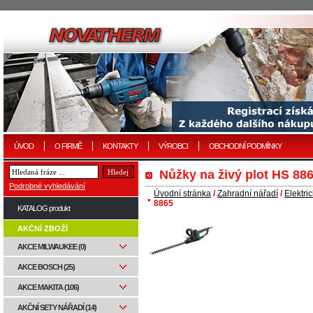
ÚVOD
O FIRMĚ
KONTAKTY
VÝROBCI
OBCHODNÍ PODMÍNKY
Nůžky na živý plot HS 88
Podrobné vyhledávání
Úvodní stránka
/
Zahradní nářadí
/
Elektri
8865
KATALOG produkt
AKČNÍ ZBOŽÍ
AKCE MILWAUKEE (0)
AKCE BOSCH (25)
AKCE MAKITA (106)
AKČNÍ SETY NÁŘADÍ (14)