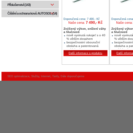
Příslušenství (143)
Čištění a ochrana kovů AUTOSOL (14)
Doporučená cena: 7 490,- Kč
Doporučená cena:
7 490,- Kč
Naše cena:
Naše cena
Zvýšený výkon, snížení váhy
Zvýšený výkon
a hlučností
a hlučností
nově vyvinutá rukojeť s o 40
nově vyvinutá
% větším dosahem
% větším do
bezpečnostní obouruční
bezpečnostní
obsluha a patentovaná
obsluha a pa
rychlobrzda
rychlobrzda
bezpečnostní spodní nůž
bezpečnostní
Další informace o produktu
Další inform
SEO optimalizace
,
Služby
,
Internet
,
Tarify
,
Dále doporučujeme