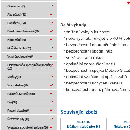
Na
Ozonizace (0)
Aku nářadí (81)
Broušení (164)
Další výhody:
Drážkování, frézování (15)
snížení váhy a hlučnosti
nově vyvinutá rukojeť s o 40 % v
Hoblování (10)
bezpečnostní obouruční obsluha a
Měřící technika (76)
bezpečnostní spodní nůž
Vrtací šroubováky (0)
velká ochrana rukou
optimální zabroušení nožů
Elektronické a speciální šroubováky
(10)
bezpečnostní spojka Metabo S-au
optimální vzdálenost špiček zubů
Vrtačky (54)
bezpečnostní uchycení kabelu
Vrtací kladiva (25)
koncová ochrana s přihrnovačem v
Rázové utahováky (5)
Pily (97)
Řezání dlaždic (0)
Související zboží
Řetězové pily (11)
METABO
ME
Nůžky na živý plot HS
Nůžky na ž
Vysavače a odsávací zařízení (16)