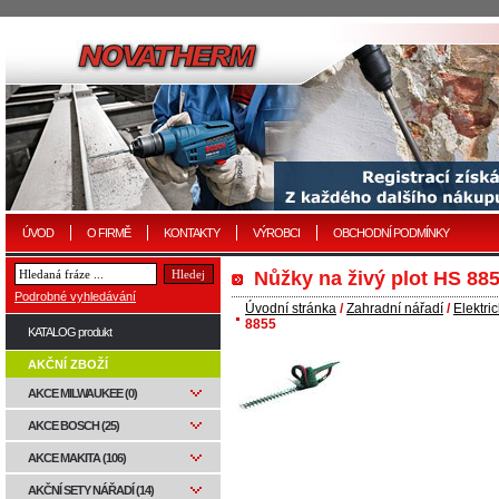
ÚVOD
O FIRMĚ
KONTAKTY
VÝROBCI
OBCHODNÍ PODMÍNKY
Nůžky na živý plot HS 88
Podrobné vyhledávání
Úvodní stránka
/
Zahradní nářadí
/
Elektri
8855
KATALOG produkt
AKČNÍ ZBOŽÍ
AKCE MILWAUKEE (0)
AKCE BOSCH (25)
AKCE MAKITA (106)
AKČNÍ SETY NÁŘADÍ (14)