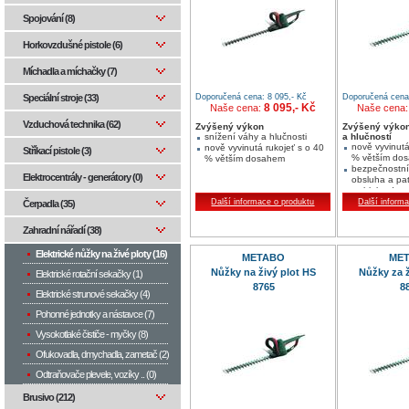
Spojování (8)
Horkovzdušné pistole (6)
Míchadla a míchačky (7)
Doporučená cena: 8 095,- Kč
Doporučená cena:
Speciální stroje (33)
8 095,- Kč
Naše cena:
Naše cena
Vzduchová technika (62)
Zvýšený výkon
Zvýšený výkon
snížení váhy a hlučnosti
a hlučností
nově vyvinutá
nově vyvinutá rukojeť s o 40
Stříkací pistole (3)
% větším do
% větším dosahem
bezpečnostní
Elektrocentrály - generátory (0)
obsluha a pa
rychlobrzda
bezpečnostní
Další informace o produktu
Další inform
Čerpadla (35)
Zahradní nářadí (38)
Elektrické nůžky na živé ploty (16)
METABO
ME
Nůžky na živý plot HS
Nůžky za ž
Elektrické rotační sekačky (1)
8765
8
Elektrické strunové sekačky (4)
Pohonné jednotky a nástavce (7)
Vysokotlaké čističe - myčky (8)
Ofukovadla, dmychadla, zametač (2)
Odtraňovače plevele, vozíky .. (0)
Brusivo (212)