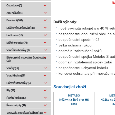
Na
Ozonizace (0)
Aku nářadí (81)
Broušení (164)
Další výhody:
Drážkování, frézování (15)
nově vyvinutá rukojeť s o 40 % v
bezpečnostní obouruční obsluha a
Hoblování (10)
bezpečnostní spodní nůž
Měřící technika (76)
velká ochrana rukou
Vrtací šroubováky (0)
optimální zabroušení nožů
bezpečnostní spojka Metabo S-au
Elektronické a speciální šroubováky
(10)
optimální vzdálenost špiček zubů
bezpečnostní uchycení kabelu
Vrtačky (54)
koncová ochrana s přihrnovačem v
Vrtací kladiva (25)
Rázové utahováky (5)
Související zboží
Pily (97)
METABO
ME
Řezání dlaždic (0)
Nůžky na živý plot HS
Nůžky na ž
8865
8
Řetězové pily (11)
Vysavače a odsávací zařízení (16)