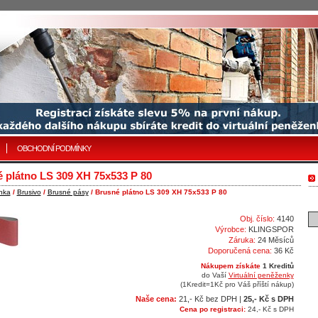
OBCHODNÍ PODMÍNKY
 plátno LS 309 XH 75x533 P 80
nka
/
Brusivo
/
Brusné pásy
/ Brusné plátno LS 309 XH 75x533 P 80
Obj. číslo:
4140
Výrobce:
KLINGSPOR
Záruka:
24 Měsíců
Doporučená cena:
36 Kč
Nákupem získáte
1 Kreditů
do Vaší
Virtuální peněženky
(1Kredit=1Kč pro Váš příští nákup)
Naše cena:
21,- Kč bez DPH |
25,- Kč s DPH
Cena po registraci:
24,- Kč s DPH