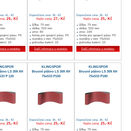
na: 41,- Kč
Doporučená cena: 38,- Kč
Doporučená cena: 36,- Kč
29,- Kč
27,- Kč
25,- Kč
ena:
Naše cena:
Naše cena:
mm
šířka: 75 mm
šířka: 75 mm
3 mm
délka: 533 mm
délka: 533 mm
zrno: 60
zrno: 100
spojení pásu: F5
forma pro spojení pásu: F5
forma pro spojení pásu: F5
 mm: 75x533
rozměry v mm: 75x533
rozměry v mm: 75x533
alení: 10
jednotka balení: 10
jednotka balení: 10
tví: 10 ks
min. množství: 10 ks
min. množství: 10 ks
rmace o produktu
Další informace o produktu
Další informace o produktu
í:
Oblast použití:
Oblast použití:
dřevo
dřevo
kov
kov
kovy
neželezné kovy
neželezné kovy
INGSPOR
KLINGSPOR
KLINGSPOR
átno LS 309 XH
Brusné plátno LS 309 XH
Brusné plátno LS 309 XH
533 P 120
75x533 P150
75x533 P180
na: 36,- Kč
Doporučená cena: 36,- Kč
Doporučená cena: 36,- Kč
25,- Kč
25,- Kč
25,- Kč
ena:
Naše cena:
Naše cena:
mm
šířka: 75 mm
šířka: 75 mm