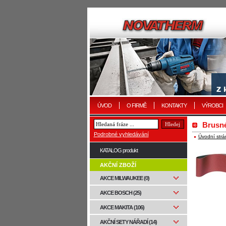
ÚVOD
O FIRMĚ
KONTAKTY
VÝROBCI
Brusné
Podrobné vyhledávání
Úvodní strá
KATALOG produkt
AKČNÍ ZBOŽÍ
AKCE MILWAUKEE (0)
AKCE BOSCH (25)
AKCE MAKITA (106)
AKČNÍ SETY NÁŘADÍ (14)