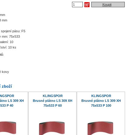
Koupit
5 mm
33 mm
 spojení pásu: F5
v mm: 75x533
balení: 10
ství: 10 ks
tí:
é kovy
í zboží
INGSPOR
KLINGSPOR
KLINGSPOR
átno LS 309 XH
Brusné plátno LS 309 XH
Brusné plátno LS 309 XH
533 P 40
75x533 P 60
75x533 P 100