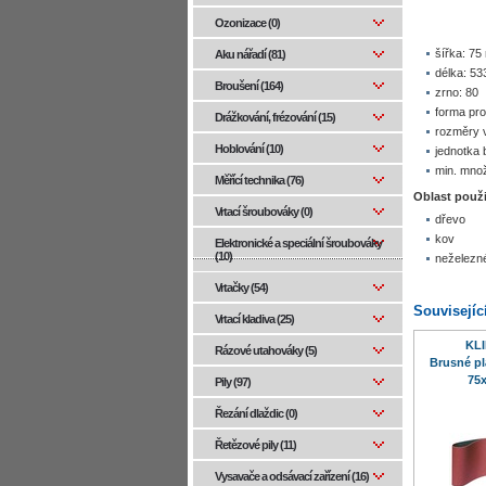
Ozonizace (0)
šířka: 7
Aku nářadí (81)
délka: 5
Broušení (164)
zrno: 80
forma pro
Drážkování, frézování (15)
rozměry 
Hoblování (10)
jednotka 
min. množ
Měřící technika (76)
Oblast použi
Vrtací šroubováky (0)
dřevo
kov
Elektronické a speciální šroubováky
(10)
neželezn
Vrtačky (54)
Souvisejíc
Vrtací kladiva (25)
KL
Rázové utahováky (5)
Brusné pl
75x
Pily (97)
Řezání dlaždic (0)
Řetězové pily (11)
Vysavače a odsávací zařízení (16)