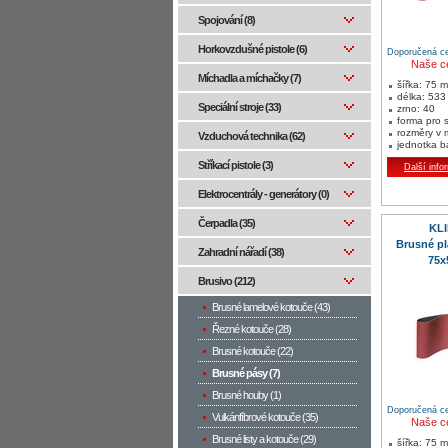
Spojování (8)
Horkovzdušné pistole (6)
Doporučená ce
Naše c
Míchadla a míchačky (7)
šířka: 75 
délka: 53
Speciální stroje (33)
zrno: 40
forma pro 
rozměry v
Vzduchová technika (62)
jednotka b
min. množs
Stříkací pistole (3)
Další info
Oblast použit
dřevo
kov
Elektrocentrály - generátory (0)
neželezné 
Čerpadla (35)
KL
Brusné pl
Zahradní nářadí (38)
75x
Brusivo (212)
Brusné lamelové kotouče (43)
Řezné kotouče (28)
Brusné kotouče (22)
Brusné pásy (7)
Brusné houby (1)
Doporučená ce
Vulkánfíbrové kotouče (35)
Naše c
Brusné listy a kotouče (29)
šířka: 75 