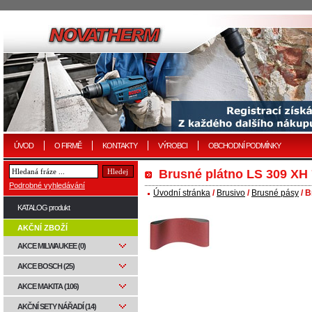
ÚVOD
O FIRMĚ
KONTAKTY
VÝROBCI
OBCHODNÍ PODMÍNKY
Brusné plátno LS 309 XH
Podrobné vyhledávání
Úvodní stránka
/
Brusivo
/
Brusné pásy
/ B
KATALOG produkt
AKČNÍ ZBOŽÍ
AKCE MILWAUKEE (0)
AKCE BOSCH (25)
AKCE MAKITA (106)
AKČNÍ SETY NÁŘADÍ (14)