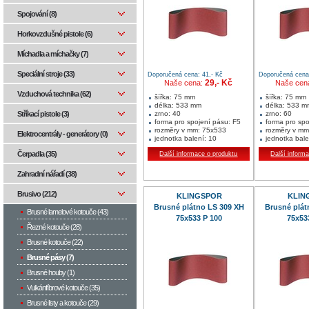
Spojování (8)
Horkovzdušné pistole (6)
Míchadla a míchačky (7)
Speciální stroje (33)
Doporučená cena: 41,- Kč
Doporučená cena:
29,- Kč
Naše cena:
Naše cen
Vzduchová technika (62)
šířka: 75 mm
šířka: 75 mm
délka: 533 mm
délka: 533 m
zrno: 40
zrno: 60
Stříkací pistole (3)
forma pro spojení pásu: F5
forma pro spo
rozměry v mm: 75x533
rozměry v mm
Elektrocentrály - generátory (0)
jednotka balení: 10
jednotka bale
min. množství: 10 ks
min. množství
Čerpadla (35)
Další informace o produktu
Další inform
Oblast použití:
Oblast použití:
dřevo
dřevo
kov
kov
Zahradní nářadí (38)
neželezné kovy
neželezné ko
Brusivo (212)
KLINGSPOR
KLIN
Brusné plátno LS 309 XH
Brusné plát
Brusné lamelové kotouče (43)
75x533 P 100
75x53
Řezné kotouče (28)
Brusné kotouče (22)
Brusné pásy (7)
Brusné houby (1)
Vulkánfíbrové kotouče (35)
Brusné listy a kotouče (29)