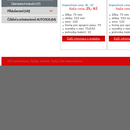
Diamantové kotouče (47)
Doporučená cena: 36,- Kč
Doporučená cena:
25,- Kč
Naše cena:
Naše cen
Příslušenství (143)
šířka: 75 mm
šířka: 75 mm
délka: 533 mm
délka: 533 m
Čištění a ochrana kovů AUTOSOL (14)
zrno: 100
zrno: 120
forma pro spojení pásu: F5
forma pro spo
rozměry v mm: 75x533
rozměry v mm
jednotka balení: 10
jednotka bale
min. množství: 10 ks
min. množství
Další informace o produktu
Další inform
Oblast použití:
Oblast použití:
dřevo
dřevo
kov
kov
neželezné kovy
neželezné ko
SEO optimalizace
,
Služby
,
Internet
,
Tarify
,
Dále doporučujeme