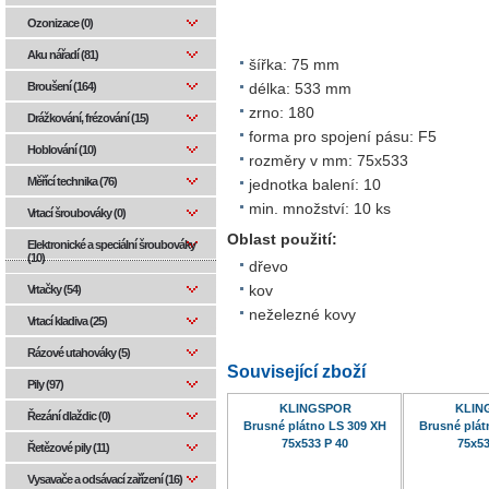
Ozonizace (0)
Aku nářadí (81)
šířka: 75 mm
Broušení (164)
délka: 533 mm
zrno: 180
Drážkování, frézování (15)
forma pro spojení pásu: F5
Hoblování (10)
rozměry v mm: 75x533
Měřící technika (76)
jednotka balení: 10
min. množství: 10 ks
Vrtací šroubováky (0)
Oblast použití:
Elektronické a speciální šroubováky
(10)
dřevo
Vrtačky (54)
kov
neželezné kovy
Vrtací kladiva (25)
Rázové utahováky (5)
Související zboží
Pily (97)
KLINGSPOR
KLIN
Řezání dlaždic (0)
Brusné plátno LS 309 XH
Brusné plát
75x533 P 40
75x53
Řetězové pily (11)
Vysavače a odsávací zařízení (16)