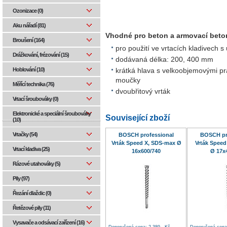
Ozonizace (0)
Aku nářadí (81)
Vhodné pro beton a armovací beton
Broušení (164)
pro použití ve vrtacích kladivech
Drážkování, frézování (15)
dodávaná délka: 200, 400 mm
Hoblování (10)
krátká hlava s velkoobjemovými p
moučky
Měřící technika (76)
dvoubřitový vrták
Vrtací šroubováky (0)
Elektronické a speciální šroubováky
Související zboží
(10)
Vrtačky (54)
BOSCH professional
BOSCH pr
Vrták Speed X, SDS-max Ø
Vrták Speed
Vrtací kladiva (25)
16x600/740
Ø 17x
Rázové utahováky (5)
Pily (97)
Řezání dlaždic (0)
Řetězové pily (11)
Vysavače a odsávací zařízení (16)
Doporučená cena: 2 389,- Kč
Doporučená cena: