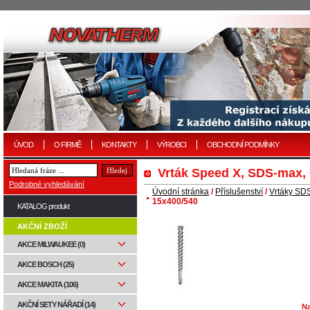
ÚVOD
O FIRMĚ
KONTAKTY
VÝROBCI
OBCHODNÍ PODMÍNKY
Vrták Speed X, SDS-max,
Podrobné vyhledávání
Úvodní stránka
/
Příslušenství
/
Vrtáky SD
15x400/540
KATALOG produkt
AKČNÍ ZBOŽÍ
AKCE MILWAUKEE (0)
AKCE BOSCH (25)
AKCE MAKITA (106)
AKČNÍ SETY NÁŘADÍ (14)
Na