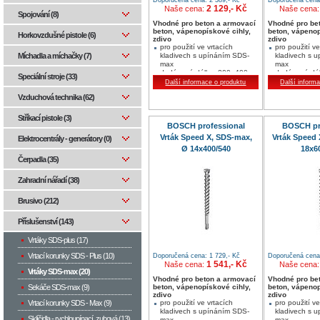
2 129,- Kč
Naše cena:
Naše cena
Spojování (8)
Vhodné pro beton a armovací
Vhodné pro be
beton, vápenopískové cihly,
beton, vápenop
Horkovzdušné pistole (6)
zdivo
zdivo
pro použití ve vrtacích
pro použití ve
kladivech s upínáním SDS-
kladivech s 
Míchadla a míchačky (7)
max
max
dodávaná délka: 200, 400,
dodávaná dél
Speciální stroje (33)
600, 800 a 1 200 mm
mm
Další informace o produktu
Další inform
krátká hlava s
krátká hlava 
Vzduchová technika (62)
velkoobjemovými prachovými
velkoobjemov
kanálky pro odvádění vrtné
kanálky pro o
moučky
moučky
Stříkací pistole (3)
šikmo nastavené vedlejší břity
šikmo nastave
BOSCH professional
BOSCH pr
pro agresivní postup vrtání
pro agresivní
Vrták Speed X, SDS-max,
Vrták Speed
Elektrocentrály - generátory (0)
Ø 14x400/540
18x6
Čerpadla (35)
Zahradní nářadí (38)
Brusivo (212)
Příslušenství (143)
Vrtáky SDS-plus (17)
Vrtací korunky SDS - Plus (10)
Doporučená cena: 1 729,- Kč
Doporučená cena:
1 541,- Kč
Naše cena:
Naše cena
Vrtáky SDS-max (20)
Vhodné pro beton a armovací
Vhodné pro be
beton, vápenopískové cihly,
beton, vápenop
Sekáče SDS-max (9)
zdivo
zdivo
pro použití ve vrtacích
pro použití ve
Vrtací korunky SDS - Max (9)
kladivech s upínáním SDS-
kladivech s 
Sklíčidla - rychloupínací, zubová (13)
max
max