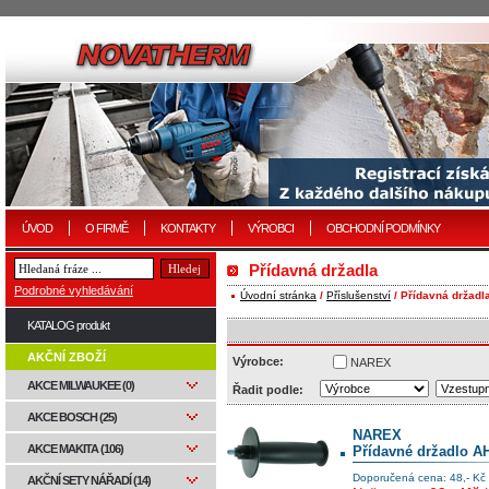
ÚVOD
O FIRMĚ
KONTAKTY
VÝROBCI
OBCHODNÍ PODMÍNKY
Přídavná držadla
Podrobné vyhledávání
Úvodní stránka
/
Příslušenství
/ Přídavná držadl
KATALOG produkt
AKČNÍ ZBOŽÍ
Výrobce:
NAREX
AKCE MILWAUKEE (0)
Řadit podle:
AKCE BOSCH (25)
NAREX
AKCE MAKITA (106)
Přídavné držadlo A
Doporučená cena: 48,- Kč
AKČNÍ SETY NÁŘADÍ (14)