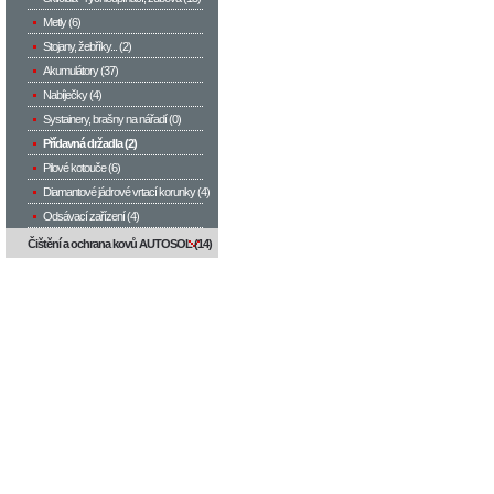
Metly (6)
Stojany, žebříky... (2)
Akumulátory (37)
Nabíječky (4)
Systainery, brašny na nářadí (0)
Přídavná držadla (2)
Pilové kotouče (6)
Diamantové jádrové vrtací korunky (4)
Odsávací zařízení (4)
Čištění a ochrana kovů AUTOSOL (14)