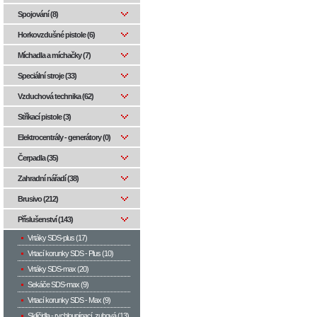
Spojování (8)
Horkovzdušné pistole (6)
Míchadla a míchačky (7)
Speciální stroje (33)
Vzduchová technika (62)
Stříkací pistole (3)
Elektrocentrály - generátory (0)
Čerpadla (35)
Zahradní nářadí (38)
Brusivo (212)
Příslušenství (143)
Vrtáky SDS-plus (17)
Vrtací korunky SDS - Plus (10)
Vrtáky SDS-max (20)
Sekáče SDS-max (9)
Vrtací korunky SDS - Max (9)
Sklíčidla - rychloupínací, zubová (13)