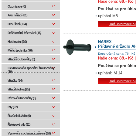
69,- Kč
Naše cena:
Ozonizace (0)
Používá se pro úhl
Aku nářadí (81)
upínání M8
Broušení (164)
Další informace o
Drážkování, frézování (15)
NAREX
Hoblování (10)
Přídavné držadlo A
Měřící technika (76)
Doporučená cena: 76,- Kč
89,- Kč
Naše cena:
Vrtací šroubováky (0)
Používá se pro úhl
Elektronické a speciální šroubováky
(10)
upínání: M 14
Vrtačky (54)
Další informace o
Vrtací kladiva (25)
Rázové utahováky (5)
Pily (97)
Řezání dlaždic (0)
Řetězové pily (11)
Vysavače a odsávací zařízení (16)