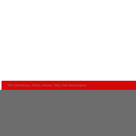
SEO optimalizace
,
Služby
,
Internet
,
Tarify
,
Dále doporučujeme