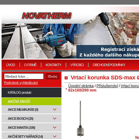
ÚVOD
O FIRMĚ
KONTAKTY
VÝROBCI
OBCHODNÍ PODMÍNKY
Vrtací korunka SDS-max
Podrobné vyhledávání
Úvodní stránka
/
Příslušenství
/
Vrtací kor
82x160/290 mm
KATALOG produkt
AKČNÍ ZBOŽÍ
AKCE MILWAUKEE (0)
AKCE BOSCH (25)
AKCE MAKITA (106)
AKČNÍ SETY NÁŘADÍ (14)
Na