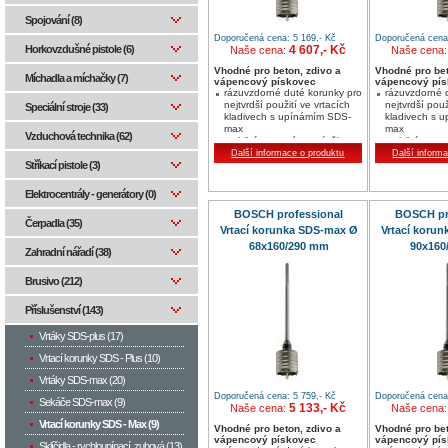
Spojování (8)
Doporučená cena: 5 169,- Kč
Doporučená cena:
4 607,- Kč
Horkovzdušné pistole (6)
Naše cena:
Naše cena
Vhodné pro beton, zdivo a
Vhodné pro bet
Míchadla a míchačky (7)
vápencový pískovec
vápencový pí
rázuvzdorné duté korunky pro
rázuvzdorné 
nejtvrdší použití ve vrtacích
nejtvrdší použ
Speciální stroje (33)
kladivech s upínámím SDS-
kladivech s 
max
max
Vzduchová technika (62)
stabilní, tvrzená vrtací tělesa
stabilní, tvrz
se šroubovicí a dvojté
se šroubovicí
Další informace o produktu
Další inform
zvlněné dno pro nejrychlejší
zvlněné dno p
Stříkací pistole (3)
postup vrtání
postup vrtání
jednodílné provedení,
jednodílné p
Elektrocentrály - generátory (0)
agresivní postup práce a
agresivní pos
klidný chod díky
klidný chod d
BOSCH professional
BOSCH pr
Čerpadla (35)
asymetrickému uspořádání
asymetrickém
Vrtací korunka SDS-max Ø
Vrtací koru
zubů a aktivnímu středícímu
zubů a aktivn
68x160/290 mm
90x160
vrtáku
vrtáku
Zahradní nářadí (38)
dodává se v délkách 160 a
dodává se v 
420 mm
420 mm
Brusivo (212)
Příslušenství (143)
Vrtáky SDS-plus (17)
Vrtací korunky SDS - Plus (10)
Vrtáky SDS-max (20)
Doporučená cena: 5 759,- Kč
Doporučená cena:
Sekáče SDS-max (9)
5 133,- Kč
Naše cena:
Naše cena
Vrtací korunky SDS - Max (9)
Vhodné pro beton, zdivo a
Vhodné pro bet
vápencový pískovec
vápencový pí
Sklíčidla - rychloupínací, zubová (13)