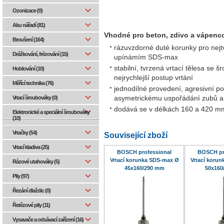
Ozonizace (0)
Aku nářadí (81)
Vhodné pro beton, zdivo a vápenc
Broušení (164)
rázuvzdorné duté korunky pro nejtv
Drážkování, frézování (15)
upínámím SDS-max
stabilní, tvrzená vrtací tělesa se 
Hoblování (10)
nejrychlejší postup vrtání
Měřící technika (76)
jednodílné provedení, agresivní po
Vrtací šroubováky (0)
asymetrickému uspořádání zubů a 
dodává se v délkách 160 a 420 m
Elektronické a speciální šroubováky
(10)
Vrtačky (54)
Související zboží
Vrtací kladiva (25)
BOSCH professional
BOSCH pr
Vrtací korunka SDS-max Ø
Vrtací koru
Rázové utahováky (5)
45x160/290 mm
50x160
Pily (97)
Řezání dlaždic (0)
Řetězové pily (11)
Vysavače a odsávací zařízení (16)