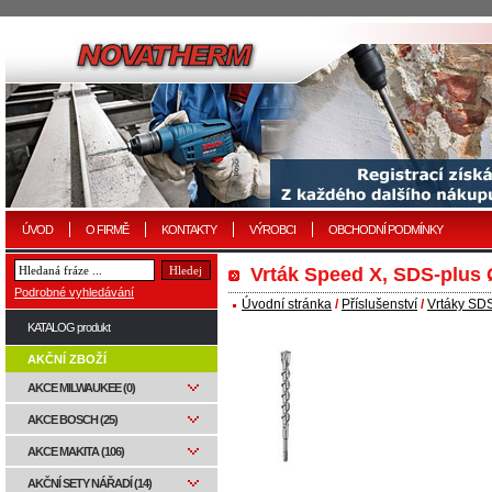
ÚVOD
O FIRMĚ
KONTAKTY
VÝROBCI
OBCHODNÍ PODMÍNKY
Vrták Speed X, SDS-plus
Podrobné vyhledávání
Úvodní stránka
/
Příslušenství
/
Vrtáky SD
KATALOG produkt
AKČNÍ ZBOŽÍ
AKCE MILWAUKEE (0)
AKCE BOSCH (25)
AKCE MAKITA (106)
AKČNÍ SETY NÁŘADÍ (14)