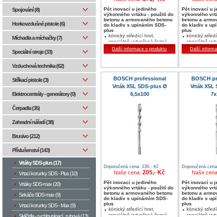
Pět inovací u jediného
Pět inovací u 
Spojování (8)
výkonného vrtáku - použití do
výkonného vrtá
betonu a armovaného betonu
betonu a armo
Horkovzdušné pistole (6)
do kladiv s upínáním SDS-
do kladiv s up
plus
plus
kónický středící hrot,
kónický středí
Míchadla a míchačky (7)
speciálně vytvořená řezná
speciálně vyt
hrana
hrana
Další informace o produktu
Další inform
Speciální stroje (33)
vyznačení stupně
vyznačení st
opotřebení, masivní hlava z
opotřebení, m
tvrdokovu s geometrií 4 břitů
tvrdokovu s g
Vzduchová technika (62)
optimalizovaný povrch a
optimalizovan
geometrie šroubovice
geometrie šr
BOSCH professional
BOSCH pr
Stříkací pistole (3)
dodává se v délkách 50, 100
dodává se v 
Vrták X5L SDS-plus Ø
Vrták X5L
a 150 mm
a 100 mm
6,5x100
7x
Elektrocentrály - generátory (0)
Čerpadla (35)
Zahradní nářadí (38)
Brusivo (212)
Příslušenství (143)
Vrtáky SDS-plus (17)
Doporučená cena: 230,- Kč
Doporučená cena:
205,- Kč
Naše cena:
Naše cen
Vrtací korunky SDS - Plus (10)
Pět inovací u jediného
Pět inovací u 
Vrtáky SDS-max (20)
výkonného vrtáku - použití do
výkonného vrtá
betonu a armovaného betonu
betonu a armo
Sekáče SDS-max (9)
do kladiv s upínámím SDS-
do kladiv s u
plus
plus
Vrtací korunky SDS - Max (9)
kónický středící hrot,
kónický středí
speciálně vytvořená řezná
speciálně vyt
Sklíčidla - rychloupínací, zubová (13)