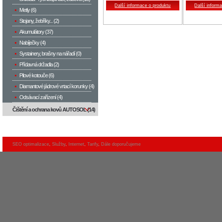
hrana
hrana
Další informace o produktu
Další inform
vyznačení stupně
vyznačení st
Metly (6)
opotřebení, masivní hlava z
opotřebení, m
Stojany, žebříky... (2)
tvrdokovu s geometrií 4 břitů
tvrdokovu s g
optimalizovaný povrch a
optimalizovan
Akumulátory (37)
geometrie šroubovice
geometrie šr
dodává se v délkách 50, 100
dodává se v 
Nabíječky (4)
a 200 mm
a 150 mm
Systainery, brašny na nářadí (0)
Přídavná držadla (2)
Pilové kotouče (6)
Diamantové jádrové vrtací korunky (4)
Odsávací zařízení (4)
Čištění a ochrana kovů AUTOSOL (14)
SEO optimalizace
,
Služby
,
Internet
,
Tarify
,
Dále doporučujeme