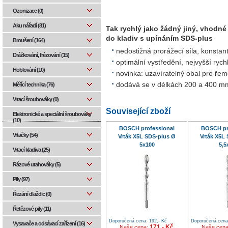
Ozonizace (0)
Aku nářadí (81)
Tak rychlý jako žádný jiný, vhodné
do kladiv s upínáním SDS-plus
Broušení (164)
nedostižná prorážecí síla, konstan
Drážkování, frézování (15)
optimální vystředění, nejvyšší rychl
Hoblování (10)
novinka: uzavíratelný obal pro řem
dodává se v délkách 200 a 400 m
Měřící technika (76)
Vrtací šroubováky (0)
Související zboží
Elektronické a speciální šroubováky
(10)
BOSCH professional
BOSCH pr
Vrtačky (54)
Vrták X5L SDS-plus Ø
Vrták X5L
5x100
5,5
Vrtací kladiva (25)
Rázové utahováky (5)
Pily (97)
Řezání dlaždic (0)
Řetězové pily (11)
Doporučená cena: 192,- Kč
Doporučená cena:
Vysavače a odsávací zařízení (16)
171,- Kč
Naše cena:
Naše cen