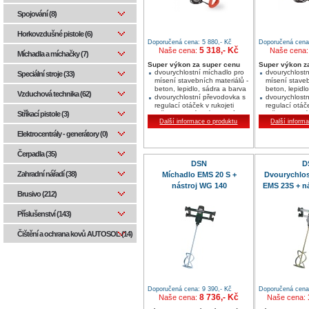
Spojování (8)
Horkovzdušné pistole (6)
Doporučená cena: 5 880,- Kč
Doporučená cena:
5 318,- Kč
Naše cena:
Naše cena
Míchadla a míchačky (7)
Super výkon za super cenu
Super výkon z
dvourychlostní míchadlo pro
dvourychlostn
Speciální stroje (33)
mísení stavebních materiálů -
mísení staveb
beton, lepidlo, sádra a barva
beton, lepidl
Vzduchová technika (62)
dvourychlostní převodovka s
dvourychlost
regulací otáček v rukojeti
regulací otáče
Stříkací pistole (3)
určeno na mísení materiálu
určeno na mís
do max. 50 kg
Další informace o produktu
do max. 80 k
Další inform
Elektrocentrály - generátory (0)
Čerpadla (35)
DSN
D
Zahradní nářadí (38)
Míchadlo EMS 20 S +
Dvourychlos
nástroj WG 140
EMS 23S + n
Brusivo (212)
Příslušenství (143)
Čištění a ochrana kovů AUTOSOL (14)
Doporučená cena: 9 390,- Kč
Doporučená cena:
8 736,- Kč
Naše cena:
Naše cena: