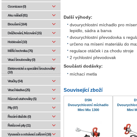
Ozonizace (0)
Aku nářadí (81)
Další výhody:
Broušení (164)
dvourychlostní míchadlo pro mísen
lepidlo, sádra a barva
Drážkování, frézování (15)
dvourychlostní převodovka s regula
Hoblování (10)
určeno na mísení materiálu do ma
regulace otáček i za chodu stroje
Měřící technika (76)
2 rychlostní převodovak
Vrtací šroubováky (0)
Součásti dodávky:
Elektronické a speciální šroubováky
(10)
míchací metla
Vrtačky (54)
Související zboží
Vrtací kladiva (25)
Rázové utahováky (5)
DSN
D
Dvourychlostní míchadlo
Dvourychlos
Pily (97)
Mini Mix 1300
Mini M
Řezání dlaždic (0)
Řetězové pily (11)
Vysavače a odsávací zařízení (16)