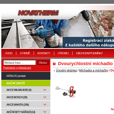
ÚVOD
O FIRMĚ
KONTAKTY
VÝROBCI
OBCHODNÍ PODMÍNKY
Dvourychlostní míchadlo 
Podrobné vyhledávání
Úvodní stránka
/
Míchadla a míchačky
/ D
KATALOG produkt
AKČNÍ ZBOŽÍ
AKCE MILWAUKEE (0)
AKCE BOSCH (25)
AKCE MAKITA (106)
Na
AKČNÍ SETY NÁŘADÍ (14)