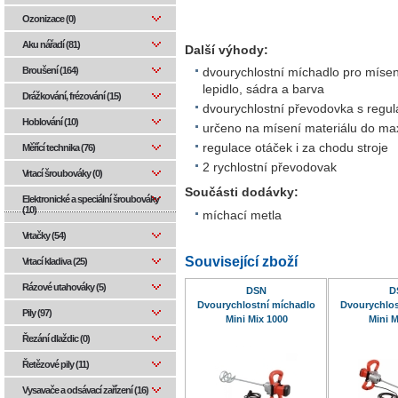
Ozonizace (0)
Aku nářadí (81)
Další výhody:
Broušení (164)
dvourychlostní míchadlo pro mísen
lepidlo, sádra a barva
Drážkování, frézování (15)
dvourychlostní převodovka s regula
Hoblování (10)
určeno na mísení materiálu do ma
regulace otáček i za chodu stroje
Měřící technika (76)
2 rychlostní převodovak
Vrtací šroubováky (0)
Součásti dodávky:
Elektronické a speciální šroubováky
(10)
míchací metla
Vrtačky (54)
Související zboží
Vrtací kladiva (25)
Rázové utahováky (5)
DSN
D
Dvourychlostní míchadlo
Dvourychlos
Pily (97)
Mini Mix 1000
Mini M
Řezání dlaždic (0)
Řetězové pily (11)
Vysavače a odsávací zařízení (16)