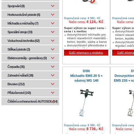
Spojování (8)
Horkovzdušné pistole (6)
Doporučená cena: 4 560,- Kč
Doporučená cena:
4 124,- Kč
Naše cena:
Naše cena
Míchadla a míchačky (7)
Super výkon za super cenu -
Super výkon z
cena i s metlou
dvourychlostn
Speciální stroje (33)
dvourychlostní míchadlo pro
mísení staveb
mísení stavebních materiálů -
beton, lepidl
Vzduchová technika (62)
beton, lepidlo, sádra a barva
dvourychlost
dvourychlostní převodovka s
regulací otáče
regulací otáček v rukojeti
Stříkací pistole (3)
určeno na mís
určeno na mísení materiálu
Další informace o produktu
do max. 80 k
Další inform
do max. 25 kg
Elektrocentrály - generátory (0)
Čerpadla (35)
DSN
D
Zahradní nářadí (38)
Míchadlo EMS 20 S +
Dvourychlos
nástroj WG 140
EMS 23S + n
Brusivo (212)
Příslušenství (143)
Čištění a ochrana kovů AUTOSOL (14)
Doporučená cena: 9 390,- Kč
Doporučená cena:
8 736,- Kč
Naše cena:
Naše cena: