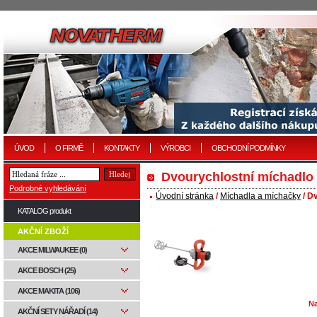
ÚVOD
O FIRMĚ
KONTAKTY
VÝROBCI
OBCHODNÍ PODMÍNKY
Dvourychlostní míchadlo 
Podrobné vyhledávání
Úvodní stránka
/
Míchadla a míchačky
/ D
KATALOG produkt
AKČNÍ ZBOŽÍ
AKCE MILWAUKEE (0)
AKCE BOSCH (25)
AKCE MAKITA (106)
Na
AKČNÍ SETY NÁŘADÍ (14)