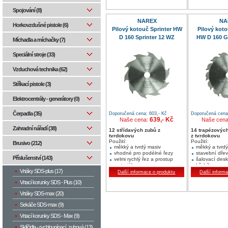
spárovka, lať
profilovaná li
Spojování (8)
NAREX
NA
Horkovzdušné pistole (6)
Pilový kotouč Sprinter HW
Pilový koto
D 160 Sprinter 12 WZ
HW D 160 Gl
Míchadla a míchačky (7)
Speciální stroje (33)
Vzduchová technika (62)
Stříkací pistole (3)
Elektrocentrály - generátory (0)
Čerpadla (35)
Doporučená cena: 603,- Kč
Doporučená cena:
639,- Kč
Naše cena:
Naše cen
Zahradní nářadí (38)
12 střídavých zubů z
14 trapézovýc
tvrdokovu
z tvrdokovu
Použití:
Použití:
Brusivo (212)
měkký a tvrdý masiv
měkký a tvrdý
vhodné pro podélné řezy
stavební dře
Příslušenství (143)
velmi rychlý řez a prostup
šalovací desk
materiálem
hřebíky
Vrtáky SDS-plus (17)
Další informace o produktu
Další inform
Vrtací korunky SDS - Plus (10)
Vrtáky SDS-max (20)
Sekáče SDS-max (9)
Vrtací korunky SDS - Max (9)
Sklíčidla - rychloupínací, zubová (13)