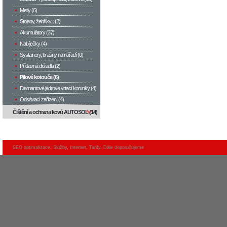
Metly (6)
Stojany, žebříky... (2)
Akumulátory (37)
Nabíječky (4)
Systainery, brašny na nářadí (0)
Přídavná držadla (2)
Pilové kotouče (6)
Diamantové jádrové vrtací korunky (4)
Odsávací zařízení (4)
Čištění a ochrana kovů AUTOSOL (14)
SEO optimalizace
,
Služby
,
Internet
,
Tarify
,
Dále doporučujeme