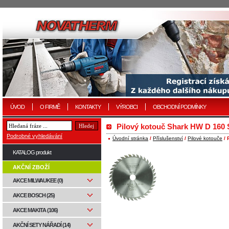
ÚVOD
O FIRMĚ
KONTAKTY
VÝROBCI
OBCHODNÍ PODMÍNKY
Pilový kotouč Shark HW D 160 
Podrobné vyhledávání
Úvodní stránka
/
Příslušenství
/
Pilové kotouče
/ 
KATALOG produkt
AKČNÍ ZBOŽÍ
AKCE MILWAUKEE (0)
AKCE BOSCH (25)
AKCE MAKITA (106)
AKČNÍ SETY NÁŘADÍ (14)