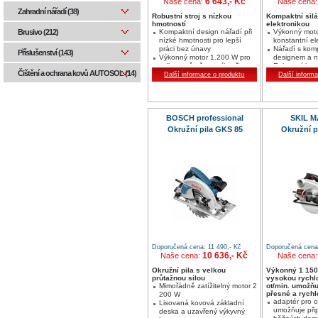
6 643,- Kč
Naše cena:
Naše cena
Zahradní nářadí (38)
Robustní stroj s nízkou
Kompaktní silá
hmotností
elektronikou
Kompaktní design nářadí při
Výkonný moto
Brusivo (212)
nízké hmotnosti pro lepší
konstantní el
práci bez únavy
Nářadí s kom
Příslušenství (143)
Výkonný motor 1.200 W pro
designem a n
velkou průtažnou sílu při
Robustní kon
Čištění a ochrana kovů AUTOSOL (14)
řezání
lisované hlin
Další informace o produktu
Další inform
Robustní konstrukce díky
desce
lisované hliníkové základní
desce
BOSCH professional
SKIL 
Okružní pila GKS 85
Okružní p
Doporučená cena: 11 490,- Kč
Doporučená cena:
10 636,- Kč
Naše cena:
Naše cena
Okružní pila s velkou
Výkonný 1 150
průtažnou silou
vysokou rychlo
Mimořádně zatížitelný motor 2
ot/min. umožňu
přesné a rychl
200 W
adaptér pro o
Lisovaná kovová základní
umožňuje přip
deska a uzavřený výkyvný