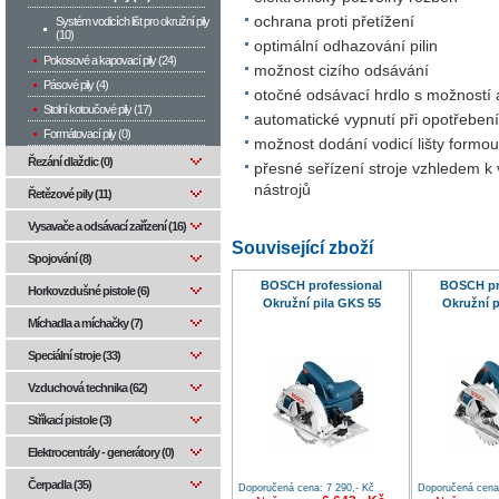
ochrana proti přetížení
Systém vodicích lišt pro okružní pily
(10)
optimální odhazování pilin
Pokosové a kapovací pily (24)
možnost cizího odsávání
Pásové pily (4)
otočné odsávací hrdlo s možností 
Stolní kotoučové pily (17)
automatické vypnutí při opotřebení
Formátovací pily (0)
možnost dodání vodicí lišty formou 
Řezání dlaždic (0)
přesné seřízení stroje vzhledem k v
nástrojů
Řetězové pily (11)
Vysavače a odsávací zařízení (16)
Související zboží
Spojování (8)
BOSCH professional
BOSCH pr
Horkovzdušné pistole (6)
Okružní pila GKS 55
Okružní p
Míchadla a míchačky (7)
Speciální stroje (33)
Vzduchová technika (62)
Stříkací pistole (3)
Elektrocentrály - generátory (0)
Čerpadla (35)
Doporučená cena: 7 290,- Kč
Doporučená cena: