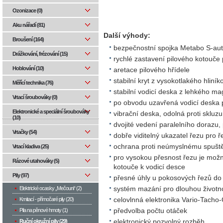
Ozonizace (0)
Aku nářadí (81)
Další výhody:
Broušení (164)
bezpečnostní spojka Metabo S-au
Drážkování, frézování (15)
rychlé zastavení pilového kotouče p
Hoblování (10)
aretace pilového hřídele
stabilní kryt z vysokotlakého hliník
Měřící technika (76)
stabilní vodicí deska z lehkého ma
Vrtací šroubováky (0)
po obvodu uzavřená vodicí deska
Elektronické a speciální šroubováky
vibrační deska, odolná proti sklu
(10)
dvojité vedení paralelního dorazu, 
Vrtačky (54)
dobře viditelný ukazatel řezu pro ř
ochrana proti neúmyslnému spuště
Vrtací kladiva (25)
pro vysokou přesnost řezu je mož
Rázové utahováky (5)
kotouče k vodicí desce
Pily (97)
přesné úhly u pokosových řezů do
Elektrické ocasky „Mečouni“ (2)
systém mazání pro dlouhou životn
Kmitací - přímočaré pily (20)
celovlnná elektronika Vario-Tacho
Pila na pěnové hmoty (1)
předvolba počtu otáček
Ruční okružní pily (29)
elektronický pozvolný rozběh