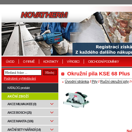
ÚVOD
O FIRMĚ
KONTAKTY
VÝROBCI
OBCHODNÍ PODMÍNKY
Okružní pila KSE 68 Plus
Podrobné vyhledávání
Úvodní stránka
/
Pily
/
Ruční okružní pily
/
KATALOG produkt
AKČNÍ ZBOŽÍ
AKCE MILWAUKEE (0)
AKCE BOSCH (25)
AKCE MAKITA (106)
AKČNÍ SETY NÁŘADÍ (14)
Naš