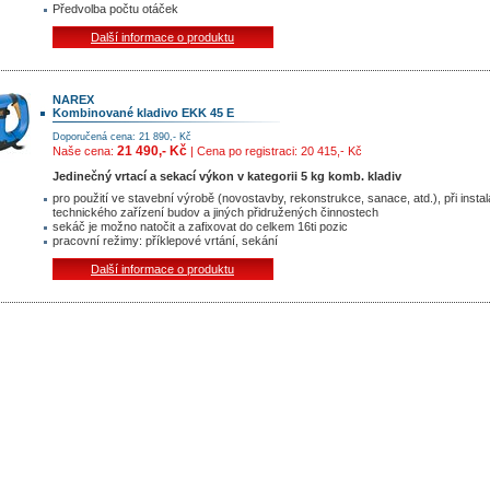
Předvolba počtu otáček
Další informace o produktu
NAREX
Kombinované kladivo EKK 45 E
Doporučená cena: 21 890,- Kč
21 490,- Kč
Naše cena:
| Cena po registraci: 20 415,- Kč
Jedinečný vrtací a sekací výkon v kategorii 5 kg komb. kladiv
pro použití ve stavební výrobě (novostavby, rekonstrukce, sanace, atd.), při insta
technického zařízení budov a jiných přidružených činnostech
sekáč je možno natočit a zafixovat do celkem 16ti pozic
pracovní režimy: příklepové vrtání, sekání
Další informace o produktu