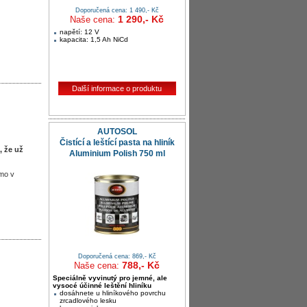
Doporučená cena: 1 490,- Kč
1 290,- Kč
Naše cena:
napětí: 12 V
kapacita: 1,5 Ah NiCd
Další informace o produktu
AUTOSOL
Čistící a leštící pasta na hliník
, že už
Aluminium Polish 750 ml
ímo v
Doporučená cena: 869,- Kč
788,- Kč
Naše cena:
Speciálně vyvinutý pro jemné, ale
vysocé účinné leštění hliníku
dosáhnete u hliníkového povrchu
zrcadlového lesku