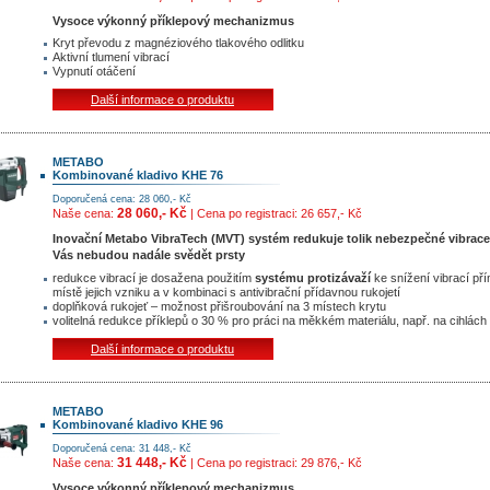
Vysoce výkonný příklepový mechanizmus
Kryt převodu z magnéziového tlakového odlitku
Aktivní tlumení vibrací
Vypnutí otáčení
Další informace o produktu
METABO
Kombinované kladivo KHE 76
Doporučená cena: 28 060,- Kč
28 060,- Kč
Naše cena:
| Cena po registraci: 26 657,- Kč
Inovační Metabo VibraTech (MVT) systém redukuje tolik nebezpečné vibrace
Vás nebudou nadále svědět prsty
redukce vibrací je dosažena použitím
systému protizávaží
ke snížení vibrací př
místě jejich vzniku a v kombinaci s antivibrační přídavnou rukojetí
doplňková rukojeť – možnost přišroubování na 3 místech krytu
volitelná redukce příklepů o 30 % pro práci na měkkém materiálu, např. na cihlách
Další informace o produktu
METABO
Kombinované kladivo KHE 96
Doporučená cena: 31 448,- Kč
31 448,- Kč
Naše cena:
| Cena po registraci: 29 876,- Kč
Vysoce výkonný příklepový mechanizmus