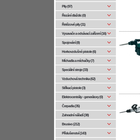
Pily (97)
Řezání dlaždic (0)
Řetězové pily (11)
Vysavače a odsávací zařízení (16)
Spojování (8)
Horkovzdušné pistole (6)
Míchadla a míchačky (7)
Speciální stroje (33)
Vzduchová technika (62)
Stříkací pistole (3)
Elektrocentrály - generátory (0)
Čerpadla (35)
Zahradní nářadí (38)
Brusivo (212)
Příslušenství (143)