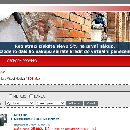
OBCHODNÍ PODMÍNKY
ax
nka
/
Vrtací kladiva
/ SDS Max
METABO
NAREX
:
METABO
Kombinované kladivo KHE 56
Doporučená cena: 25 882,- Kč
25 882,- Kč
Naše cena:
| Cena po registraci: 24 588,- Kč