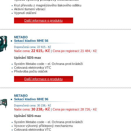
Kryt převodu z magnéziového tlakového odlitku
Aktivní tlumení vibrací
Vypnutí otáčení
Další informace o produktu
METABO
Sekací kladivo MHE 56
Doporučená cena: 22 615,- Kč
22 615,- Kč
Naše cena:
| Cena po registraci: 21 484,- Kč
Upínání SDS-max
Systém Metabo code – el. Ochrana proti krádeži
Celovaná elektronika VTC
Předvolba počtu otáček
Další informace o produktu
METABO
Sekací kladivo MHE 96
Doporučená cena: 30 238,- Kč
30 238,- Kč
Naše cena:
| Cena po registraci: 28 726,- Kč
Upínání SDS-max
Systém Metabo code – el. Ochrana proti krádeži
Vysoce výkonný příklepový mechanizmu
Celovaná elektronika VTC