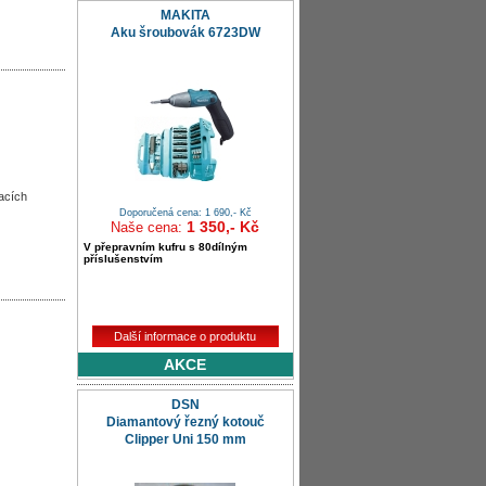
MAKITA
Aku šroubovák 6723DW
lacích
Doporučená cena: 1 690,- Kč
1 350,- Kč
Naše cena:
V přepravním kufru s 80dílným
příslušenstvím
Další informace o produktu
AKCE
DSN
Diamantový řezný kotouč
Clipper Uni 150 mm