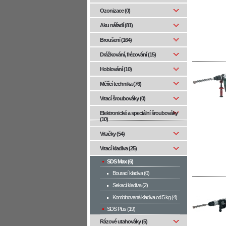
Ozonizace (0)
Aku nářadí (81)
Broušení (164)
Drážkování, frézování (15)
Hoblování (10)
Měřící technika (76)
Vrtací šroubováky (0)
Elektronické a speciální šroubováky
(10)
Vrtačky (54)
Vrtací kladiva (25)
SDS Max (6)
Bourací kladiva (0)
Sekací kladiva (2)
Kombinovaná kladiva od 5 kg (4)
SDS Plus (19)
Rázové utahováky (5)