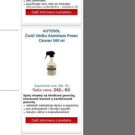
bez amoniaku
používejte tam, kde se obáváte
případného poškrábání - zejména při
strojním leštění při vysoké teplotě
Další informace o produktu
AUTOSOL
Čistič hliníku Aluminium Power
Cleaner 500 ml
Doporučená cena: 266,- Kč
242,- Kč
Naše cena:
Sprej vhodný na hliníkové povrchy,
eloxované kovové a kartáčované
povrchy
viditelně odstraňuje špínu a mastnotu
pro průmyslové i domácí použití
tekutý v láhvi s rozprašovačem
Další informace o produktu