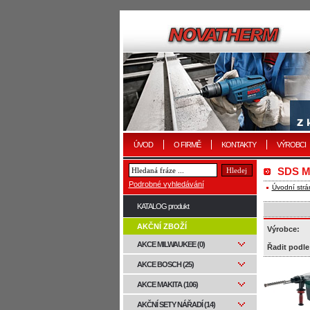
ÚVOD
O FIRMĚ
KONTAKTY
VÝROBCI
SDS M
Podrobné vyhledávání
Úvodní strá
KATALOG produkt
AKČNÍ ZBOŽÍ
Výrobce:
AKCE MILWAUKEE (0)
Řadit podle
AKCE BOSCH (25)
AKCE MAKITA (106)
AKČNÍ SETY NÁŘADÍ (14)