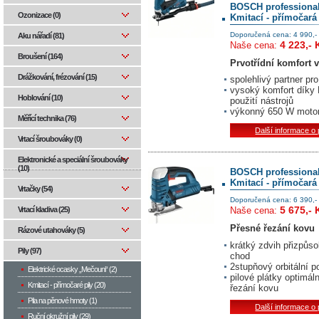
BOSCH professiona
Ozonizace (0)
Kmitací - přímočará
Doporučená cena: 4 990,-
Aku nářadí (81)
4 223,- 
Naše cena:
Broušení (164)
Prvotřídní komfort v
Drážkování, frézování (15)
spolehlivý partner pr
vysoký komfort díky
Hoblování (10)
použití nástrojů
výkonný 650 W motor 
Měřící technika (76)
Další informace o
Vrtací šroubováky (0)
Elektronické a speciální šroubováky
(10)
BOSCH professiona
Kmitací - přímočará
Vrtačky (54)
Doporučená cena: 6 390,-
5 675,- 
Vrtací kladiva (25)
Naše cena:
Přesné řezání kovu
Rázové utahováky (5)
krátký zdvih přizpůso
Pily (97)
chod
2stupňový orbitální p
Elektrické ocasky „Mečouni“ (2)
pilové plátky optimál
Kmitací - přímočaré pily (20)
řezání kovu
Pila na pěnové hmoty (1)
Další informace o
Ruční okružní pily (29)