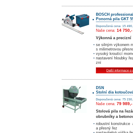
BOSCH professiona
Ponorná pila GKT 55
Doporučená cena: 15 490,
14 750,-
Naše cena:
Výkonná a precizní
se silným výkonem mo
s milimetrovou přesn
vysoký kroutící mom
nastavení hloubky řez
zní
Další informace o
DSN
Stolní dia kotoučová
Doporučená cena: 75 230,
79 989,-
Naše cena:
Stolová pila na řez
obrubníky a betono
robustní konstrukce 
a přesný řez
nastavitelná výška ře