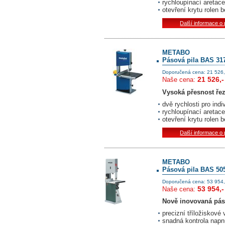
rychloupínací aretac
otevření krytu rolen b
Další informace o
METABO
Pásová pila BAS 31
Doporučená cena: 21 526,
21 526,-
Naše cena:
Vysoká přesnost řez
dvě rychlosti pro indi
rychloupínací aretac
otevření krytu rolen b
Další informace o
METABO
Pásová pila BAS 50
Doporučená cena: 53 954,
53 954,-
Naše cena:
Nově inovovaná pás
precizní tříložiskové
snadná kontrola napn