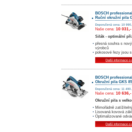
BOSCH professiona
Ruční okružní pila
Doporučená cena: 10 990,
10 031,-
Naše cena:
Silák - optimální př
přesná souhra s nov
výrobců
pokosové řezy jsou s
Další informace o
BOSCH professiona
Okružní pila GKS 8
Doporučená cena: 11 490,
10 636,-
Naše cena:
Okružní pila s velk
Mimořádně zatížiteln
Lisovaná kovová zákl
Optimalizované odvád
Další informace o