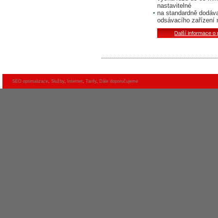
nastavitelné
na standardně dodáv
odsávacího zařízení
Další informace o
SEO optimalizace
,
Služby
,
Internet
,
Tarify
,
Dále doporučujeme