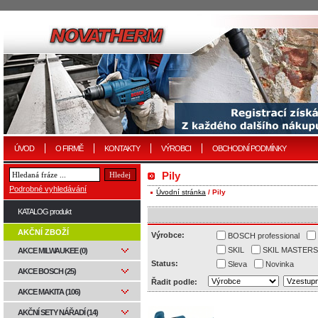
ÚVOD
O FIRMĚ
KONTAKTY
VÝROBCI
OBCHODNÍ PODMÍNKY
Pily
Podrobné vyhledávání
Úvodní stránka
/ Pily
KATALOG produkt
AKČNÍ ZBOŽÍ
Výrobce:
BOSCH professional
SKIL
SKIL MASTERS
AKCE MILWAUKEE (0)
Status:
Sleva
Novinka
AKCE BOSCH (25)
Řadit podle:
AKCE MAKITA (106)
AKČNÍ SETY NÁŘADÍ (14)