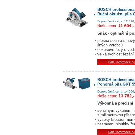
BOSCH professiona
Ruční okružní pila
Doporučená cena: 12 390,
11 604,-
Naše cena:
Silák - optimální př
přesná souhra s nový
jiných výrobců
ookosové řezy s vodi
velká rychlost řezán
Další informace o
BOSCH professiona
Ponorná pila GKT 
Doporučená cena: 14 590,
13 782,-
Naše cena:
Výkonná a precizní
se silným výkonem mo
s milimetrovou přesn
vysoký kroutící mom
nastavení hloubky řez
Další informace o