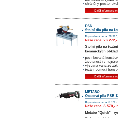
chráněný prostor okolí
Další informace o
DSN
Stolní dia pila na ř
Doporučená cena: 28 320,
26 272,-
Naše cena:
Stolní pila na řezá
keramických obklad
pozinkovaná konstruk
životsnost i v nejná
výsuvná vana ze zákl
řezání pomocí transp
Další informace o
METABO
Ocasová pila PSE 1
Doporučená cena: 8 579,-
8 579,- 
Naše cena:
Metabo "Quick" - ry