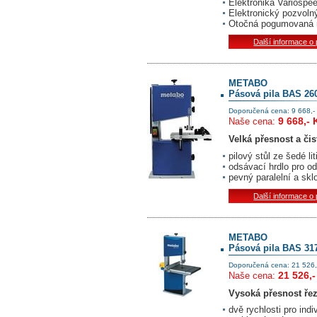
Elektronika Variospee
Elektronický pozvoln
Otočná pogumovaná ru
Další informace o
METABO
Pásová pila BAS 260
Doporučená cena: 9 668,-
9 668,- 
Naše cena:
Velká přesnost a čis
pilový stůl ze šedé lit
odsávací hrdlo pro 
pevný paralelní a skl
Další informace o
METABO
Pásová pila BAS 31
Doporučená cena: 21 526,
21 526,-
Naše cena:
Vysoká přesnost řez
dvě rychlosti pro indi