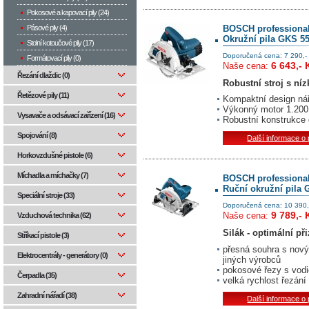
Pokosové a kapovací pily (24)
BOSCH professiona
Pásové pily (4)
Okružní pila GKS 5
Stolní kotoučové pily (17)
Doporučená cena: 7 290,-
Formátovací pily (0)
6 643,- 
Naše cena:
Řezání dlaždic (0)
Robustní stroj s ní
Řetězové pily (11)
Kompaktní design nářa
Výkonný motor 1.200 
Vysavače a odsávací zařízení (16)
Robustní konstrukce 
Spojování (8)
Další informace o
Horkovzdušné pistole (6)
Míchadla a míchačky (7)
BOSCH professiona
Ruční okružní pila
Speciální stroje (33)
Doporučená cena: 10 390,
9 789,- 
Naše cena:
Vzduchová technika (62)
Silák - optimální př
Stříkací pistole (3)
přesná souhra s nový
Elektrocentrály - generátory (0)
jiných výrobců
pokosové řezy s vodi
Čerpadla (35)
velká rychlost řezán
Zahradní nářadí (38)
Další informace o