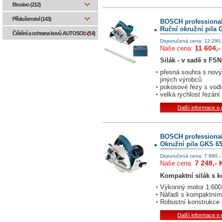
Brusivo (212)
Příslušenství (143)
BOSCH professiona
Ruční okružní pila
Čištění a ochrana kovů AUTOSOL (14)
Doporučená cena: 12 290,
11 604,-
Naše cena:
Silák - v sadě s FSN
přesná souhra s nový
jiných výrobců
pokosové řezy s vodi
velká rychlost řezán
Další informace o
BOSCH professiona
Okružní pila GKS 6
Doporučená cena: 7 990,-
7 248,- 
Naše cena:
Kompaktní silák s k
Výkonný motor 1.600 
Nářadí s kompaktním
Robustní konstrukce 
Další informace o