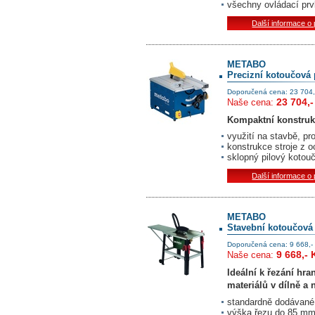
všechny ovládací pr
Další informace o
METABO
Precizní kotoučová 
Doporučená cena: 23 704,
23 704,-
Naše cena:
Kompaktní konstruk
využití na stavbě, pr
konstrukce stroje z 
sklopný pilový kotou
Další informace o
METABO
Stavební kotoučová
Doporučená cena: 9 668,-
9 668,- 
Naše cena:
Ideální k řezání hr
materiálů v dílně a 
standardně dodávané v
výška řezu do 85 mm 