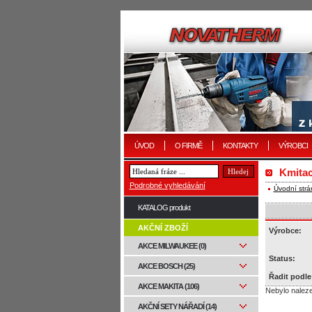
ÚVOD
O FIRMĚ
KONTAKTY
VÝROBCI
Kmitac
Podrobné vyhledávání
Úvodní strá
KATALOG produkt
AKČNÍ ZBOŽÍ
Výrobce:
AKCE MILWAUKEE (0)
Status:
AKCE BOSCH (25)
Řadit podle
AKCE MAKITA (106)
Nebylo nalez
AKČNÍ SETY NÁŘADÍ (14)