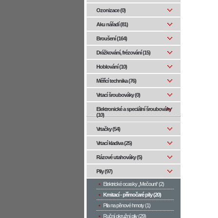
Ozonizace (0)
Aku nářadí (81)
Broušení (164)
Drážkování, frézování (15)
Hoblování (10)
Měřící technika (76)
Vrtací šroubováky (0)
Elektronické a speciální šroubováky
(10)
Vrtačky (54)
Vrtací kladiva (25)
Rázové utahováky (5)
Pily (97)
Elektrické ocasky „Mečouni“ (2)
Kmitací - přímočaré pily (20)
Pila na pěnové hmoty (1)
Ruční okružní pily (29)