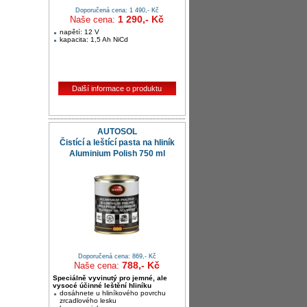
Doporučená cena: 1 490,- Kč
1 290,- Kč
Naše cena:
napětí: 12 V
kapacita: 1,5 Ah NiCd
Další informace o produktu
AUTOSOL
Čistící a leštící pasta na hliník
Aluminium Polish 750 ml
Doporučená cena: 869,- Kč
788,- Kč
Naše cena:
Speciálně vyvinutý pro jemné, ale
vysocé účinné leštění hliníku
dosáhnete u hliníkového povrchu
zrcadlového lesku