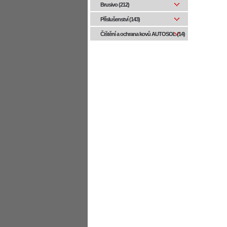
Brusivo (212)
Příslušenství (143)
Čištění a ochrana kovů AUTOSOL (14)