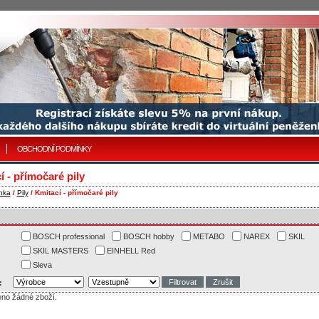
OBCHODNÍ PODMÍNKY
í - přímočaré pily
nka
/
Pily
/ Kmitací - přímočaré pily
BOSCH professional
BOSCH hobby
METABO
NAREX
SKIL
SKIL MASTERS
EINHELL Red
Sleva
:
eno žádné zboží.