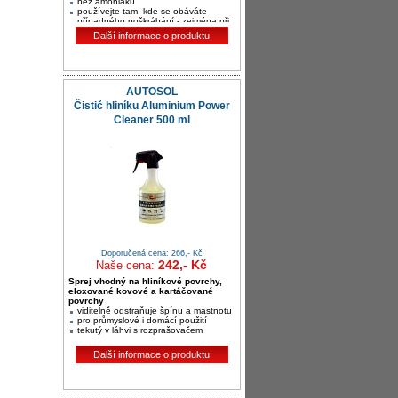
bez amoniaku
používejte tam, kde se obáváte
případného poškrábání - zejména při
strojním leštění při vysoké teplotě
Další informace o produktu
AUTOSOL
Čistič hliníku Aluminium Power
Cleaner 500 ml
Doporučená cena: 266,- Kč
242,- Kč
Naše cena:
Sprej vhodný na hliníkové povrchy,
eloxované kovové a kartáčované
povrchy
viditelně odstraňuje špínu a mastnotu
pro průmyslové i domácí použití
tekutý v láhvi s rozprašovačem
Další informace o produktu