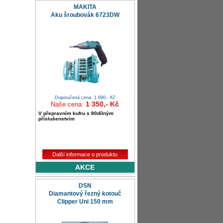
MAKITA
Aku šroubovák 6723DW
Doporučená cena: 1 690,- Kč
1 350,- Kč
Naše cena:
V přepravním kufru s 80dílným
příslušenstvím
Další informace o produktu
AKCE
DSN
Diamantový řezný kotouč
Clipper Uni 150 mm