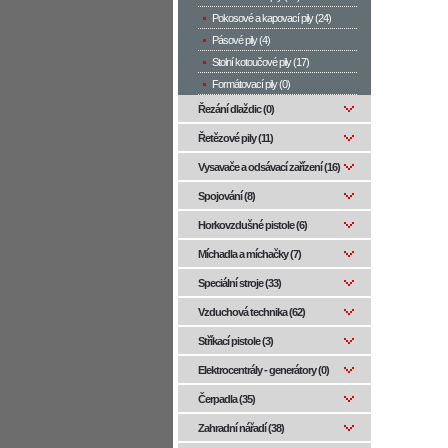
Pokosové a kapovací pily (24)
Pásové pily (4)
Stolní kotoučové pily (17)
Formátovací pily (0)
Řezání dlaždic (0)
Řetězové pily (11)
Vysavače a odsávací zařízení (16)
Spojování (8)
Horkovzdušné pistole (6)
Míchadla a míchačky (7)
Speciální stroje (33)
Vzduchová technika (62)
Stříkací pistole (3)
Elektrocentrály - generátory (0)
Čerpadla (35)
Zahradní nářadí (38)