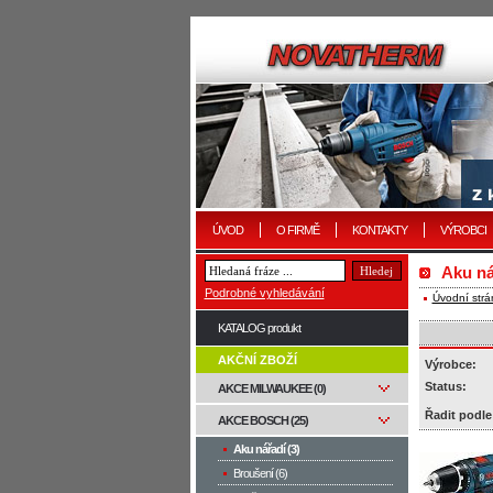
ÚVOD
O FIRMĚ
KONTAKTY
VÝROBCI
Aku ná
Podrobné vyhledávání
Úvodní strá
KATALOG produkt
AKČNÍ ZBOŽÍ
Výrobce:
Status:
AKCE MILWAUKEE (0)
Řadit podle
AKCE BOSCH (25)
Aku nářadí (3)
Broušení (6)