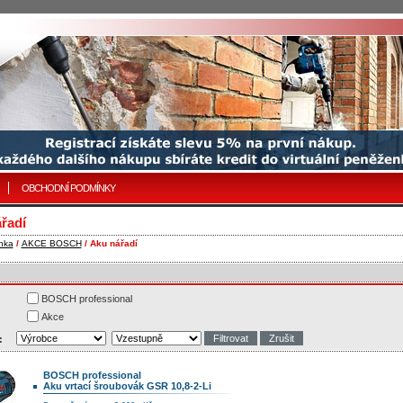
OBCHODNÍ PODMÍNKY
řadí
nka
/
AKCE BOSCH
/ Aku nářadí
BOSCH professional
Akce
:
BOSCH professional
Aku vrtací šroubovák GSR 10,8-2-Li