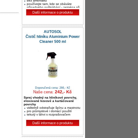
bez amoniaku
používejte tam, kde se obáváte
případného poškrábání - zejména při
strojním leštění při vysoké teplotě
Další informace o produktu
AUTOSOL
Čistič hliníku Aluminium Power
Cleaner 500 ml
Doporučená cena: 266,- Kč
242,- Kč
Naše cena:
Sprej vhodný na hliníkové povrchy,
eloxované kovové a kartáčované
povrchy
viditelně odstraňuje špínu a mastnotu
pro průmyslové i domácí použití
tekutý v láhvi s rozprašovačem
Další informace o produktu