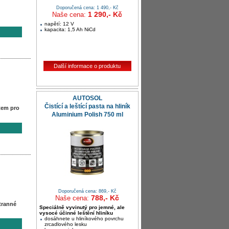
Doporučená cena: 1 490,- Kč
1 290,- Kč
Naše cena:
napětí: 12 V
kapacita: 1,5 Ah NiCd
Další informace o produktu
AUTOSOL
Čistící a leštící pasta na hliník
tem pro
Aluminium Polish 750 ml
Doporučená cena: 869,- Kč
788,- Kč
Naše cena:
tranné
Speciálně vyvinutý pro jemné, ale
vysocé účinné leštění hliníku
dosáhnete u hliníkového povrchu
zrcadlového lesku