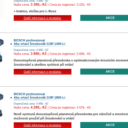
Doporučená cena: 3 990,- Kč
3 390,- Kč
Naše cena:
| Cena po registraci: 3 220,- Kč
+ krabice, vložka pro L-Boxx
AKCE
Další informace o produktu
BOSCH professional
Aku vrtací šroubovák GSR 1440-Li
Doporučená cena: 4 690,- Kč
3 890,- Kč
Naše cena:
| Cena po registraci: 3 696,- Kč
Dvoustupňová planetová převodovka s optimalizovaným krouticím momen
šroubování a skvělou rychlost při vrtání
AKCE
Další informace o produktu
BOSCH professional
Aku vrtací šroubovák GSR 1800-Li
Doporučená cena: 4 990,- Kč
4 290,- Kč
Naše cena:
| Cena po registraci: 4 076,- Kč
Nově vyvinutá dvoustupňová planetová převodovka pro náročné a mnohos
možnosti použití při šroubování a vrtání
AKCE
Další informace o produktu