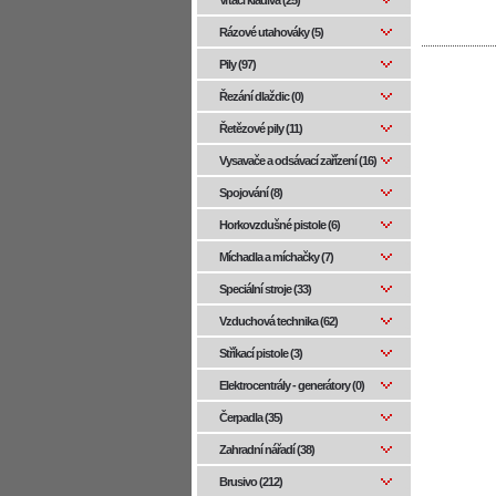
Vrtací kladiva (25)
Rázové utahováky (5)
Pily (97)
Řezání dlaždic (0)
Řetězové pily (11)
Vysavače a odsávací zařízení (16)
Spojování (8)
Horkovzdušné pistole (6)
Míchadla a míchačky (7)
Speciální stroje (33)
Vzduchová technika (62)
Stříkací pistole (3)
Elektrocentrály - generátory (0)
Čerpadla (35)
Zahradní nářadí (38)
Brusivo (212)