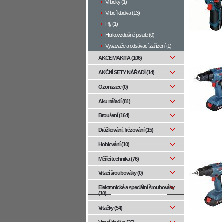
Vrtačky (1)
Vrtací kladiva (13)
Pily (1)
Horkovzdušné pistole (0)
Vysavače a odsávací zařízení (1)
AKCE MAKITA (106)
AKČNÍ SETY NÁŘADÍ (14)
Ozonizace (0)
Aku nářadí (81)
Broušení (164)
Drážkování, frézování (15)
Hoblování (10)
Měřící technika (76)
Vrtací šroubováky (0)
Elektronické a speciální šroubováky
(10)
Vrtačky (54)