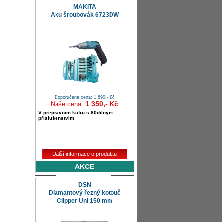
MAKITA
Aku šroubovák 6723DW
Doporučená cena: 1 690,- Kč
1 350,- Kč
Naše cena:
V přepravním kufru s 80dílným
příslušenstvím
Další informace o produktu
AKCE
DSN
Diamantový řezný kotouč
Clipper Uni 150 mm