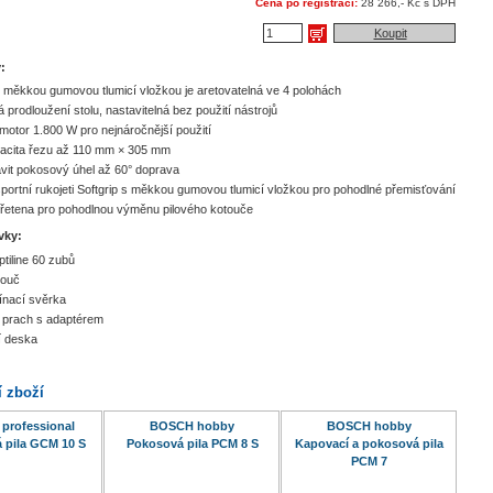
Cena po registraci:
28 266,- Kč s DPH
Koupit
:
 měkkou gumovou tlumicí vložkou je aretovatelná ve 4 polohách
 prodloužení stolu, nastavitelná bez použití nástrojů
otor 1.800 W pro nejnáročnější použití
pacita řezu až 110 mm × 305 mm
vit pokosový úhel až 60° doprava
portní rukojeti Softgrip s měkkou gumovou tlumicí vložkou pro pohodlné přemisťování
řetena pro pohodlnou výměnu pilového kotouče
vky:
tiline 60 zubů
touč
ínací svěrka
 prach s adaptérem
í deska
í zboží
professional
BOSCH hobby
BOSCH hobby
 pila GCM 10 S
Pokosová pila PCM 8 S
Kapovací a pokosová pila
PCM 7