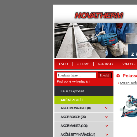
ÚVOD
O FIRMĚ
KONTAKTY
VÝROBCI
Pokos
Podrobné vyhledávání
Úvodní strá
KATALOG produkt
AKČNÍ ZBOŽÍ
AKCE MILWAUKEE (0)
AKCE BOSCH (25)
AKCE MAKITA (106)
AKČNÍ SETY NÁŘADÍ (14)