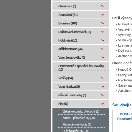
Ozonizace (0)
Aku nářadí (81)
Další výhody
Broušení (164)
Rukojeť s
Vestavěná
Drážkování, frézování (15)
Výkonný m
Velká ka
Hoblování (10)
Lze nasta
Měřící technika (76)
Dvě trans
Aretace v
Vrtací šroubováky (0)
Obsah dodá
Elektronické a speciální šroubováky
(10)
Kotouč Op
Pilový ko
Vrtačky (54)
Rychloup
Sáček na
Vrtací kladiva (25)
Zakládac
Rázové utahováky (5)
Pily (97)
Souvisejíc
Elektrické ocasky „Mečouni“ (2)
BOSCH 
Kmitací - přímočaré pily (20)
Pokosová
Pila na pěnové hmoty (1)
Ruční okružní pily (29)