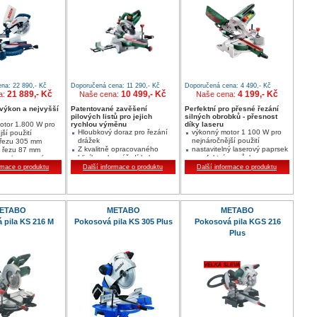
na: 22 890,- Kč
Doporučená cena: 11 290,- Kč
Doporučená cena: 4 490,- Kč
21 889,- Kč
10 499,- Kč
4 199,- Kč
a:
Naše cena:
Naše cena:
 výkon a nejvyšší
Patentované zavěšení
Perfektní pro přesné řezání
pilových listů pro jejich
silných obrobků - přesnost
otor 1.800 W pro
rychlou výměnu
díky laseru
Hloubkový doraz pro řezání
výkonný motor 1 100 W pro
ší použití
drážek
nejnáročnější použití
 řezu 305 mm
Z kvalitně opracovaného
nastavitelný laserový paprsek
 řezu 87 mm
hliníku, aby nářadí bylo
- porfektní pomůcka pro
 mnohostranné
bezpečné a stabilní
rovné a přesné řezy
i pily
rmace o produktu
Další informace o produktu
Další informace o produktu
Čistá práce díky odsávání
prachu a dodávanému sáčku
na prach
ETABO
METABO
METABO
 pila KS 216 M
Pokosová pila KS 305 Plus
Pokosová pila KGS 216
Plus