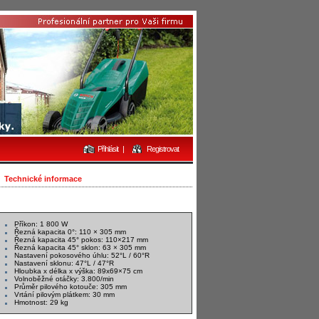
Přihlásit
|
Registrovat
Technické informace
Příkon: 1 800 W
Řezná kapacita 0°: 110 × 305 mm
Řezná kapacita 45° pokos: 110×217 mm
Řezná kapacita 45° sklon: 63 × 305 mm
Nastavení pokosového úhlu: 52°L / 60°R
Nastavení sklonu: 47°L / 47°R
Hloubka x délka x výška: 89x69×75 cm
Volnoběžné otáčky: 3.800/min
Průměr pilového kotouče: 305 mm
Vrtání pilovým plátkem: 30 mm
Hmotnost: 29 kg