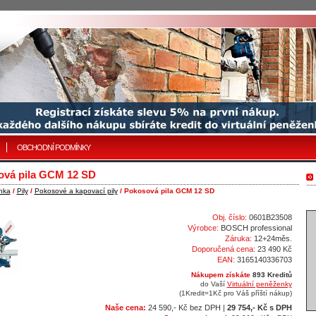
OBCHODNÍ PODMÍNKY
ová pila GCM 12 SD
nka
/
Pily
/
Pokosové a kapovací pily
/ Pokosová pila GCM 12 SD
Obj. číslo:
0601B23508
Výrobce:
BOSCH professional
Záruka:
12+24měs.
Doporučená cena:
23 490 Kč
EAN:
3165140336703
Nákupem získáte
893 Kreditů
do Vaší
Virtuální peněženky
(1Kredit=1Kč pro Váš příští nákup)
Naše cena:
24 590,- Kč bez DPH |
29 754,- Kč s DPH