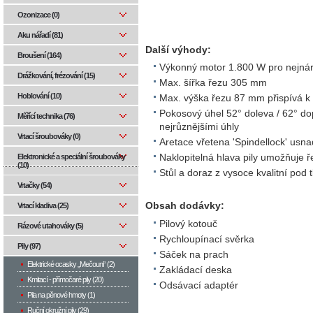
Ozonizace (0)
Aku nářadí (81)
Další výhody:
Broušení (164)
Výkonný motor 1.800 W pro nejnáro
Drážkování, frézování (15)
Max. šířka řezu 305 mm
Hoblování (10)
Max. výška řezu 87 mm přispívá k 
Pokosový úhel 52° doleva / 62° d
Měřící technika (76)
nejrůznějšími úhly
Vrtací šroubováky (0)
Aretace vřetena 'Spindellock' usn
Elektronické a speciální šroubováky
Naklopitelná hlava pily umožňuje 
(10)
Stůl a doraz z vysoce kvalitní pod tl
Vrtačky (54)
Obsah dodávky:
Vrtací kladiva (25)
Pilový kotouč
Rázové utahováky (5)
Rychloupínací svěrka
Pily (97)
Sáček na prach
Elektrické ocasky „Mečouni“ (2)
Zakládací deska
Kmitací - přímočaré pily (20)
Odsávací adaptér
Pila na pěnové hmoty (1)
Ruční okružní pily (29)