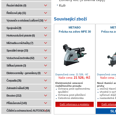
Kufr
Řezání dlaždic (0)
Řetězové pily (11)
Související zboží
Vysavače a odsávací zařízení (16)
METABO
ME
Spojování (8)
Frézka na zdivo MFE 30
Fréza na z
Horkovzdušné pistole (6)
Míchadla a míchačky (7)
Speciální stroje (33)
Vzduchová technika (62)
Stříkací pistole (3)
Elektrocentrály - generátory (0)
Doporučená cena: 21 526,- Kč
Doporučená cena:
21 526,- Kč
Naše cena:
Naše cena:
Čerpadla (35)
Elektronické omezení
Nové tlumící a
rozběhového proudu
prvky
Zahradní nářadí (38)
Ochrana proti opětovnému
otočná hlavní
spuštění
vhodné k ryc
Ochrana proti přetížení
vyříznutí drá
Brusivo (212)
Celovlnná elektronika
nastavitelná 
Příslušenství (143)
Další informace o produktu
Další inform
Čištění a ochrana kovů AUTOSOL (14)
SL