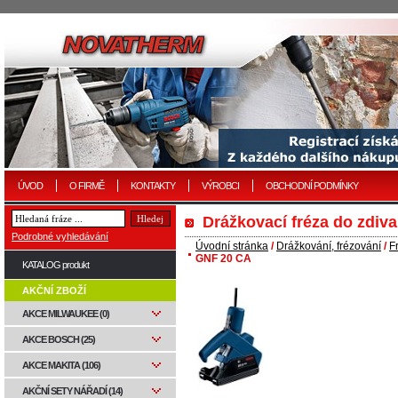
ÚVOD
O FIRMĚ
KONTAKTY
VÝROBCI
OBCHODNÍ PODMÍNKY
Drážkovací fréza do zdiv
Podrobné vyhledávání
Úvodní stránka
/
Drážkování, frézování
/
F
GNF 20 CA
KATALOG produkt
AKČNÍ ZBOŽÍ
AKCE MILWAUKEE (0)
AKCE BOSCH (25)
AKCE MAKITA (106)
AKČNÍ SETY NÁŘADÍ (14)