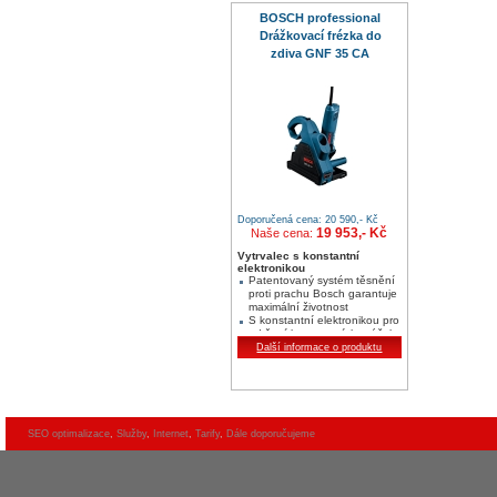
BOSCH professional
Drážkovací frézka do
zdiva GNF 35 CA
Doporučená cena: 20 590,- Kč
19 953,- Kč
Naše cena:
Vytrvalec s konstantní
elektronikou
Patentovaný systém těsnění
proti prachu Bosch garantuje
maximální životnost
S konstantní elektronikou pro
udržení konstantních otáček
při zatížení
Další informace o produktu
Optimální ovladatelnost díky
ergonomickému designu
rukojetí a flexibilním
možnostem uchopení
SEO optimalizace
,
Služby
,
Internet
,
Tarify
,
Dále doporučujeme