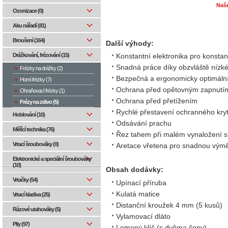
Naš
Ozonizace (0)
Aku nářadí (81)
Broušení (164)
Další výhody:
Drážkování, frézování (15)
Konstantní elektronika pro konstant
Snadná práce díky obzvláště nízk
Frézky na drážky (2)
Bezpečná a ergonomicky optimáln
Horní frézky (7)
Ochrana před opětovným zapnutí
Ohraňovací frézky (1)
Ochrana před přetížením
Frézy na zdivo (5)
Rychlé přestavení ochranného kry
Hoblování (10)
Odsávání prachu
Měřící technika (76)
Řez tahem při malém vynaložení sí
Vrtací šroubováky (0)
Aretace vřetena pro snadnou vým
Elektronické a speciální šroubováky
(10)
Obsah dodávky:
Vrtačky (54)
Upínací příruba
Kulatá matice
Vrtací kladiva (25)
Distanční kroužek 4 mm (5 kusů)
Rázové utahováky (5)
Vylamovací dláto
Pily (97)
Lomený klíč (s dvěma čepy)