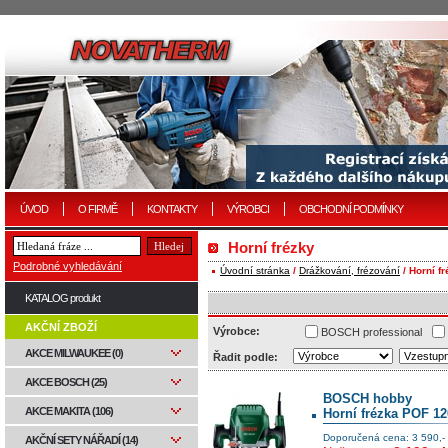
ÚVOD
O FIRMĚ
KONTAKTY
VÝROBCI
OBCHODNÍ PODMÍNKY
Horní frézky
Podrobné vyhledávání
Úvodní stránka
/
Drážkování, frézování
/ Horní f
KATALOG produkt
AKČNÍ ZBOŽÍ
Výrobce:
BOSCH professional
AKCE MILWAUKEE (0)
Řadit podle:
AKCE BOSCH (25)
BOSCH hobby
AKCE MAKITA (106)
Horní frézka POF 1
Doporučená cena: 3 590,-
AKČNÍ SETY NÁŘADÍ (14)