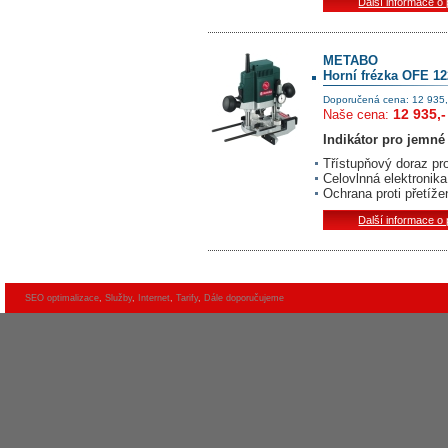
Další informace o
METABO
Horní frézka OFE 12
Doporučená cena: 12 935,
12 935,-
Naše cena:
Indikátor pro jemné
Třístupňový doraz pro
Celovlnná elektronik
Ochrana proti přetíže
Další informace o
SEO optimalizace
,
Služby
,
Internet
,
Tarify
,
Dále doporučujeme