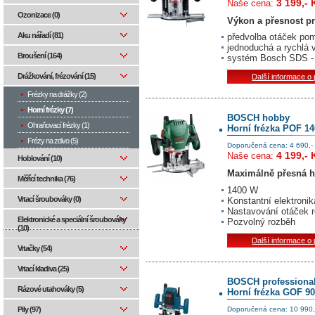
3 199,- 
Naše cena:
Ozonizace (0)
Výkon a přesnost pr
Aku nářadí (81)
předvolba otáček pom
jednoduchá a rychlá 
Broušení (164)
systém Bosch SDS - 
Drážkování, frézování (15)
Další informace o
Frézky na drážky (2)
Horní frézky (7)
BOSCH hobby
Ohraňovací frézky (1)
Horní frézka POF 1
Frézy na zdivo (5)
Doporučená cena: 4 690,-
4 199,- 
Naše cena:
Hoblování (10)
Maximálně přesná h
Měřící technika (76)
1400 W
Vrtací šroubováky (0)
Konstantní elektroni
Nastavování otáček 
Elektronické a speciální šroubováky
Pozvolný rozběh
(10)
Další informace o
Vrtačky (54)
Vrtací kladiva (25)
BOSCH professiona
Rázové utahováky (5)
Horní frézka GOF 9
Doporučená cena: 10 990,
Pily (97)