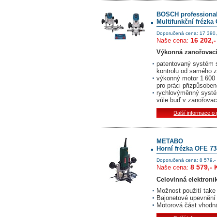
BOSCH professiona
Multifunkční frézk
Doporučená cena: 17 390,
16 202,-
Naše cena:
Výkonná zanořovací 
patentovaný systém sp
kontrolu od samého 
výkonný motor 1 600
pro práci přizpůsoben
rychlovýměnný systé
vůle buď v zanořovac
Další informace o
METABO
Horní frézka OFE 73
Doporučená cena: 8 579,-
8 579,- 
Naše cena:
Celovlnná elektroni
Možnost použití take 
Bajonetové upevnění 
Motorová část vhodná