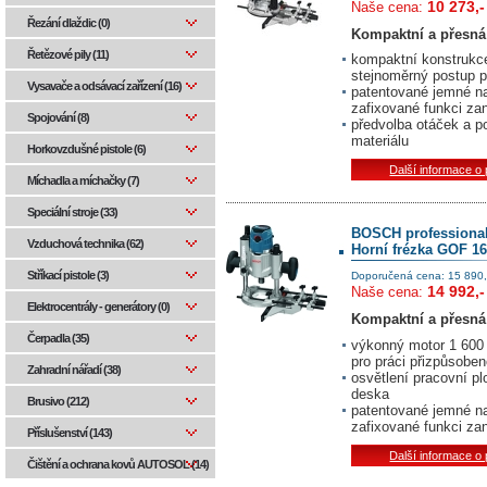
10 273,-
Naše cena:
Řezání dlaždic (0)
Kompaktní a přesná
Řetězové pily (11)
kompaktní konstrukce
stejnoměrný postup p
Vysavače a odsávací zařízení (16)
patentované jemné na
zafixované funkci za
Spojování (8)
předvolba otáček a p
materiálu
Horkovzdušné pistole (6)
Další informace o
Míchadla a míchačky (7)
Speciální stroje (33)
BOSCH professiona
Vzduchová technika (62)
Horní frézka GOF 1
Stříkací pistole (3)
Doporučená cena: 15 890,
14 992,-
Naše cena:
Elektrocentrály - generátory (0)
Kompaktní a přesná
Čerpadla (35)
výkonný motor 1 600
pro práci přizpůsoben
Zahradní nářadí (38)
osvětlení pracovní p
deska
Brusivo (212)
patentované jemné na
zafixované funkci za
Příslušenství (143)
Další informace o
Čištění a ochrana kovů AUTOSOL (14)