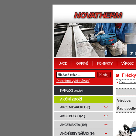
ÚVOD
O FIRMĚ
KONTAKTY
VÝROBCI
Frézky
Podrobné vyhledávání
Úvodní strá
KATALOG produkt
AKČNÍ ZBOŽÍ
Výrobce:
AKCE MILWAUKEE (0)
Řadit podle
AKCE BOSCH (25)
AKCE MAKITA (106)
AKČNÍ SETY NÁŘADÍ (14)