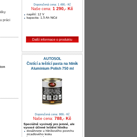
Doporučená cena: 1 490,- Kč
1 290,- Kč
Naše cena:
líky
napětí: 12 V
kapacita: 1,5 Ah NiCd
u práci
Další informace o produktu
AUTOSOL
Čistící a leštící pasta na hliník
eton
Aluminium Polish 750 ml
Doporučená cena: 869,- Kč
788,- Kč
Naše cena:
Speciálně vyvinutý pro jemné, ale
vysocé účinné leštění hliníku
dosáhnete u hliníkového povrchu
zrcadlového lesku