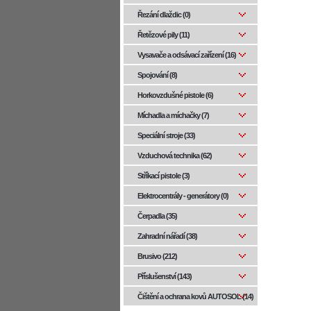
Řezání dlaždic (0)
Řetězové pily (11)
Vysavače a odsávací zařízení (16)
Spojování (8)
Horkovzdušné pistole (6)
Míchadla a míchačky (7)
Speciální stroje (33)
Vzduchová technika (62)
Stříkací pistole (3)
Elektrocentrály - generátory (0)
Čerpadla (35)
Zahradní nářadí (38)
Brusivo (212)
Příslušenství (143)
Čištění a ochrana kovů AUTOSOL (14)