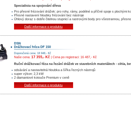
Specialista na spojování dřeva
Pro přesné frézování drážek: pro rohy, rámy, podélné a příčné spoje s plochými ko
Přesné nastavení hloubky frézování bez nástroje
Úhlový doraz s dobře čitelnou stupnicí a rastrovými body pro všestrannou, přesno
Další informace o produktu
DSN
Drážkovací fréza DF 150
Doporučená cena: 18 948,- Kč
17 355,- Kč
Naše cena:
| Cena po registraci: 16 487,- Kč
Ruční drážkovací féza na řezání drážek ve stavebních materiálech - cihla, b
odsávání a nastavitelná hloubka a šířka řezných nástrojů
super výkon: 2,3 kW
2 diamantové kotouče Premium v ceně
Další informace o produktu