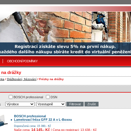
OBCHODNÍ PODMÍNKY
 na drážky
nka
/
Drážkování, frézování
/ Frézky na drážky
BOSCH professional
DSN
:
BOSCH professional
Lamelovací fréza GFF 22 A v L-Boxxu
Doporučená cena: 15 390,- Kč
14 145,- Kč
Naše cena:
| Cena po registraci: 13 438,- Kč