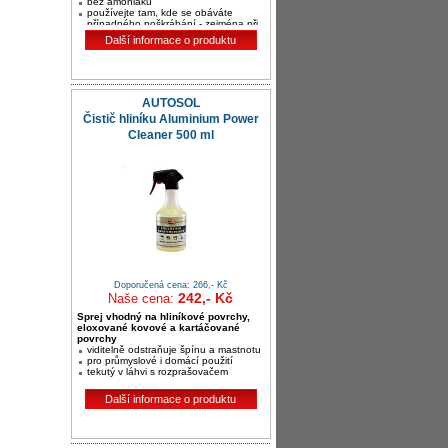
bez amoniaku
používejte tam, kde se obáváte
případného poškrábání - zejména při
strojním leštění při vysoké teplotě
Další informace o produktu
AUTOSOL
Čistič hliníku Aluminium Power
Cleaner 500 ml
Doporučená cena: 266,- Kč
242,- Kč
Naše cena:
Sprej vhodný na hliníkové povrchy,
eloxované kovové a kartáčované
povrchy
viditelně odstraňuje špínu a mastnotu
pro průmyslové i domácí použití
tekutý v láhvi s rozprašovačem
Další informace o produktu