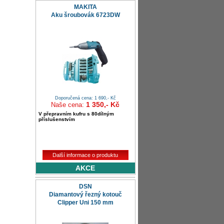
MAKITA
Aku šroubovák 6723DW
Doporučená cena: 1 690,- Kč
1 350,- Kč
Naše cena:
V přepravním kufru s 80dílným
příslušenstvím
Další informace o produktu
AKCE
DSN
Diamantový řezný kotouč
Clipper Uni 150 mm