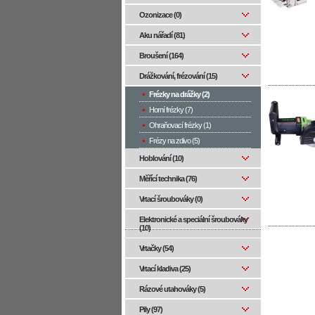
Ozonizace (0)
Aku nářadí (81)
Broušení (164)
Drážkování, frézování (15)
Frézky na drážky (2)
Horní frézky (7)
Ohraňovací frézky (1)
Frézy na zdivo (5)
Hoblování (10)
Měřící technika (76)
Vrtací šroubováky (0)
Elektronické a speciální šroubováky
(10)
Vrtačky (54)
Vrtací kladiva (25)
Rázové utahováky (5)
Pily (97)