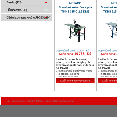
Brusivo (212)
METABO
ME
Stavební kotoučová pila
Stavební ko
Příslušenství (143)
TKHS 315 C 2,8 DNB
TKHS 315
Čištění a ochrana kovů AUTOSOL (14)
Doporučená cena: 10 757,- Kč
Doporučená cena:
10 757,- Kč
Naše cena:
Naše cena:
Ideální k řezání hranolů,
Ideální k řezán
prken, desek a podobných
prken, desek 
dřevěných materiálů v dílně a
dřevěných mate
na stavbě
na stavbě
standardně dodávané velké
standardně d
a stabilní sklopné
a stabilní skl
prodloužení stolu
prodloužení s
výška řezu do 85 mm a šikmé
nýška řezu d
Další informace o produktu
Další inform
nastavení až do 45° je
nastavení až 
bezstupňovitě nastavitelné
bezstupňovitě
na standardně dodávaném
na standard
hadicovém systému je možné
hadicovém sy
napojení odsávacího zařízení
napojení ods
nebo vysavače
nebo vysava
SEO optimalizace
,
Služby
,
Internet
,
Tarify
,
Dále doporučujeme