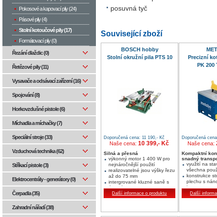
posuvná tyč
Pokosové a kapovací pily (24)
Pásové pily (4)
Stolní kotoučové pily (17)
Související zboží
Formátovací pily (0)
BOSCH hobby
ME
Řezání dlaždic (0)
Stolní okružní pila PTS 10
Precizní ko
PK 200 
Řetězové pily (11)
Vysavače a odsávací zařízení (16)
Spojování (8)
Horkovzdušné pistole (6)
Míchadla a míchačky (7)
Speciální stroje (33)
Doporučená cena: 11 190,- Kč
Doporučená cena:
10 399,- Kč
Naše cena:
Naše cena:
Vzduchová technika (62)
Silná a přesná
Kompaktní kon
výkonný motor 1 400 W pro
snadný transpo
využití na sta
nejnáročnější použití
Stříkací pistole (3)
všechna použi
realizovatelné jsou výšky řezu
konstrukce st
až do 75 mm
Elektrocentrály - generátory (0)
plechu s nán
intergrované kluzné saně s
barvy
úhlovým dorazem pro
Čerpadla (35)
sklopný pilov
pokosový úhel až 60° - pro
Další informace o produktu
Další inform
jenoduché vedení obrobku
Zahradní nářadí (38)