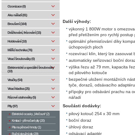
Ozonizace (0)
Aku nářadí (81)
Další výhody:
Broušení (164)
výkonný 1 800W motor s omezova
Drážkování, frézování (15)
před přetížením pro rychlý postup
optimální přemisťování díky kompa
Hoblování (10)
úchopových ploch
Měřící technika (76)
rozevírací klín, který lze zasouvat 
Vrtací šroubováky (0)
automaticky seřizovací boční dora
výška řezu až 79 mm, kapacita ř
Elektronické a speciální šroubováky
(10)
od pilového kotouče
bezpečné uložení montážních nástr
Vrtačky (54)
tyče, dorazů, odsávacího adaptéru
Vrtací kladiva (25)
přípojky pro odsávání prachu na o
nářadí
Rázové utahováky (5)
Součásti dodávky:
Pily (97)
pilový kotouč 254 x 30 mm
Elektrické ocasky „Mečouni“ (2)
boční doraz
Kmitací - přímočaré pily (20)
úhlový doraz
Pila na pěnové hmoty (1)
odsávací adaptér
Ruční okružní pily (29)