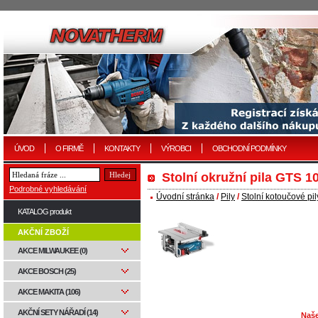
ÚVOD
O FIRMĚ
KONTAKTY
VÝROBCI
OBCHODNÍ PODMÍNKY
Stolní okružní pila GTS 1
Podrobné vyhledávání
Úvodní stránka
/
Pily
/
Stolní kotoučové pil
KATALOG produkt
AKČNÍ ZBOŽÍ
AKCE MILWAUKEE (0)
AKCE BOSCH (25)
AKCE MAKITA (106)
AKČNÍ SETY NÁŘADÍ (14)
Naše