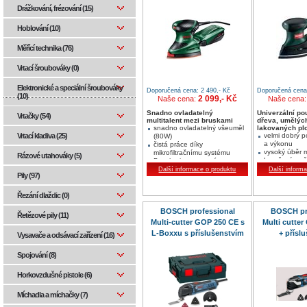
Drážkování, frézování (15)
Hoblování (10)
Měřící technika (76)
Vrtací šroubováky (0)
Elektronické a speciální šroubováky
Doporučená cena: 2 490,- Kč
Doporučená cena:
(10)
2 099,- Kč
Naše cena:
Naše cena
Snadno ovladatelný
Univerzální pou
Vrtačky (54)
multitalent mezi bruskami
dřeva, umělýc
snadno ovladatelný všeuměl
lakovaných pl
Vrtací kladiva (25)
velmi dobrý 
(80W)
a výkonu
čistá práce díky
vysoký úběr m
mikrofiltračnímu systému
Rázové utahováky (5)
broušení mož
Bosch - integrované
nejzazších r
odsávání
Další informace o produktu
Další inform
Pily (97)
suchý zip pro výměnu
brusných papírů
Řezání dlaždic (0)
BOSCH professional
BOSCH pr
Řetězové pily (11)
Multi-cutter GOP 250 CE s
Multi cutte
L-Boxxu s příslušenstvím
+ příslu
Vysavače a odsávací zařízení (16)
Spojování (8)
Horkovzdušné pistole (6)
Míchadla a míchačky (7)