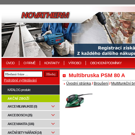
ÚVOD
O FIRMĚ
KONTAKTY
VÝROBCI
OBCHODNÍ PODMÍNKY
Multibruska PSM 80 A
Podrobné vyhledávání
Úvodní stránka
/
Broušení
/
Multifunkční b
KATALOG produkt
AKČNÍ ZBOŽÍ
AKCE MILWAUKEE (0)
AKCE BOSCH (25)
AKCE MAKITA (106)
AKČNÍ SETY NÁŘADÍ (14)
Na