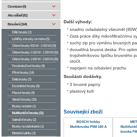
Ozonizace (0)
Aku nářadí (81)
Další výhody:
Broušení (164)
snadno ovladatelný všeuměl (80W
Dělicí brusky (2)
čistá práce díky mikrofiltračnímu
Leštičky a brusky za mokra (5)
suchý zip pro výměnu brusných pa
Úhlové brusky 500 W­ - 1 000 W (19)
dvoudílná brusná deska: Pro optimá
Úhlové brusky 1 010 W - 1 550 W (32)
trojúhelníkovou špičku brusného p
Úhlové brusky 1 600 W - 2 600 W (26)
otočit.
Dvoukotoučové brusky (9)
napojení na odsávání prachu
Přímé brusky (14)
Součásti dodávky.
Delta brusky (3)
3 brusné papíry
Excentrické brusky (8)
plastový kufr
Pásové brusky (8)
Vibrační brusky (20)
Brusky na beton (1)
Související zboží
Multifunkční brusky (11)
Satinační brusky (2)
BOSCH hobby
ME
Brusky na sádrokarton (1)
Multibruska PSM 160 A
Multifunkč
bruska FM
Elektrické pilníky (3)