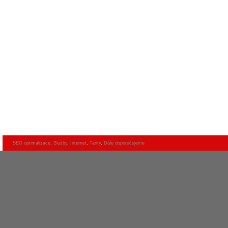
SEO optimalizace
,
Služby
,
Internet
,
Tarify
,
Dále doporučujeme