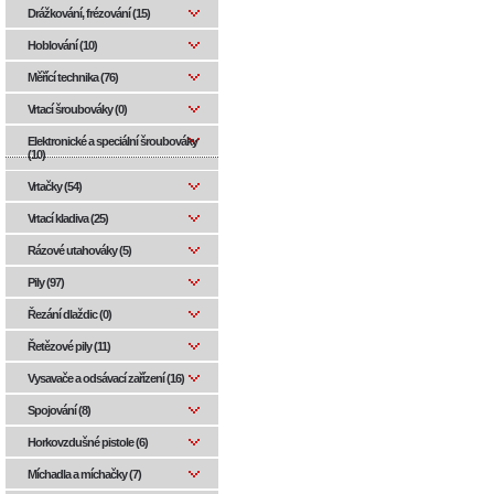
Drážkování, frézování (15)
Hoblování (10)
Měřící technika (76)
Vrtací šroubováky (0)
Elektronické a speciální šroubováky
(10)
Vrtačky (54)
Vrtací kladiva (25)
Rázové utahováky (5)
Pily (97)
Řezání dlaždic (0)
Řetězové pily (11)
Vysavače a odsávací zařízení (16)
Spojování (8)
Horkovzdušné pistole (6)
Míchadla a míchačky (7)