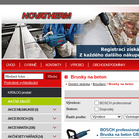
ÚVOD
O FIRMĚ
KONTAKTY
VÝROBCI
OBCHODNÍ PODMÍNKY
Brusky na beton
Podrobné vyhledávání
Úvodní stránka
/
Broušení
/ Brusky na beton
KATALOG produkt
AKČNÍ ZBOŽÍ
Výrobce:
BOSCH professional
Status:
Doprodej
AKCE MILWAUKEE (0)
Řadit podle:
AKCE BOSCH (25)
AKCE MAKITA (106)
BOSCH professiona
Bruska na beton GB
AKČNÍ SETY NÁŘADÍ (14)