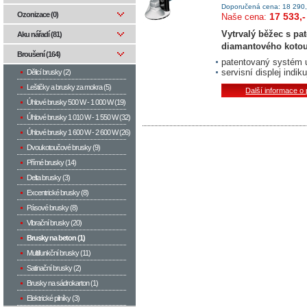
Doporučená cena: 18 290,
Ozonizace (0)
17 533,-
Naše cena:
Vytrvalý běžec s p
Aku nářadí (81)
diamantového koto
Broušení (164)
patentovaný systém ut
servisní displej indi
Dělicí brusky (2)
Leštičky a brusky za mokra (5)
Další informace o
Úhlové brusky 500 W­ - 1 000 W (19)
Úhlové brusky 1 010 W - 1 550 W (32)
Úhlové brusky 1 600 W - 2 600 W (26)
Dvoukotoučové brusky (9)
Přímé brusky (14)
Delta brusky (3)
Excentrické brusky (8)
Pásové brusky (8)
Vibrační brusky (20)
Brusky na beton (1)
Multifunkční brusky (11)
Satinační brusky (2)
Brusky na sádrokarton (1)
Elektrické pilníky (3)