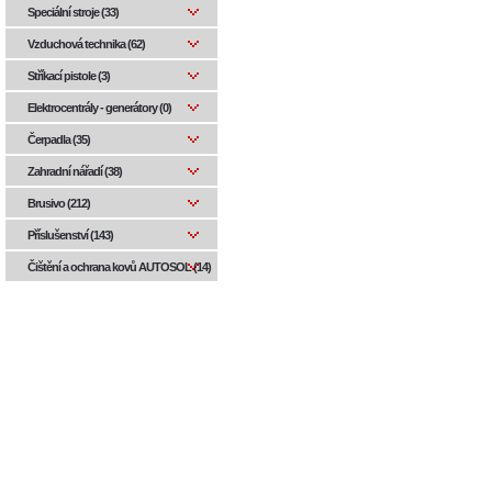
Speciální stroje (33)
Vzduchová technika (62)
Stříkací pistole (3)
Elektrocentrály - generátory (0)
Čerpadla (35)
Zahradní nářadí (38)
Brusivo (212)
Příslušenství (143)
Čištění a ochrana kovů AUTOSOL (14)