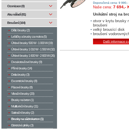
Doporučená cena: 9 990,-
Ozonizace (0)
7 694,- 
Naše cena:
Unikátní stroj na b
Aku nářadí (81)
otvor v krytu brusky
Broušení (164)
broušení
velký brousící disk
Dělicí brusky (2)
broušení vodorovných
Leštičky a brusky za mokra (5)
Další informace o
Úhlové brusky 500 W­ - 1 000 W (19)
Úhlové brusky 1 010 W - 1 550 W (32)
Úhlové brusky 1 600 W - 2 600 W (26)
Dvoukotoučové brusky (9)
Přímé brusky (14)
Delta brusky (3)
Excentrické brusky (8)
Pásové brusky (8)
Vibrační brusky (20)
Brusky na beton (1)
Multifunkční brusky (11)
Satinační brusky (2)
Brusky na sádrokarton (1)
Elektrické pilníky (3)