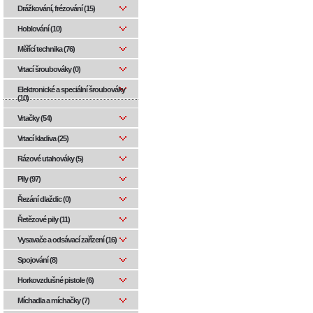
Drážkování, frézování (15)
Hoblování (10)
Měřící technika (76)
Vrtací šroubováky (0)
Elektronické a speciální šroubováky
(10)
Vrtačky (54)
Vrtací kladiva (25)
Rázové utahováky (5)
Pily (97)
Řezání dlaždic (0)
Řetězové pily (11)
Vysavače a odsávací zařízení (16)
Spojování (8)
Horkovzdušné pistole (6)
Míchadla a míchačky (7)