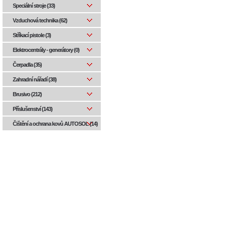
Speciální stroje (33)
Vzduchová technika (62)
Stříkací pistole (3)
Elektrocentrály - generátory (0)
Čerpadla (35)
Zahradní nářadí (38)
Brusivo (212)
Příslušenství (143)
Čištění a ochrana kovů AUTOSOL (14)