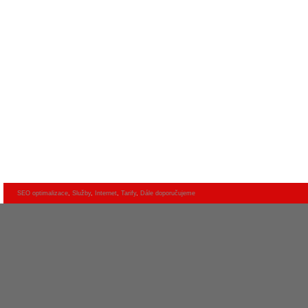
SEO optimalizace
,
Služby
,
Internet
,
Tarify
,
Dále doporučujeme