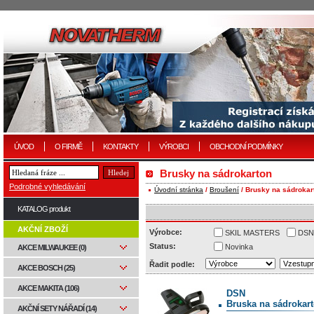
ÚVOD
O FIRMĚ
KONTAKTY
VÝROBCI
OBCHODNÍ PODMÍNKY
Brusky na sádrokarton
Podrobné vyhledávání
Úvodní stránka
/
Broušení
/ Brusky na sádrokar
KATALOG produkt
AKČNÍ ZBOŽÍ
Výrobce:
SKIL MASTERS
DSN
Status:
Novinka
AKCE MILWAUKEE (0)
Řadit podle:
AKCE BOSCH (25)
AKCE MAKITA (106)
DSN
Bruska na sádrokart
AKČNÍ SETY NÁŘADÍ (14)