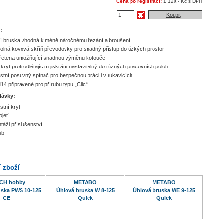
Cena po registraci:
1 120,- Kč s DPH
Koupit
:
í bruska vhodná k méně náročnému řezání a broušení
olná kovová skříň převodovky pro snadný přístup do úzkých prostor
vřetena umožňující snadnou výměnu kotouče
kryt proti odlétajícím jiskrám nastavitelný do různých pracovních poloh
tní posuvný spínač pro bezpečnou práci i v rukavicích
14 připravené pro přírubu typu „Clic“
dávky:
tní kryt
ojeť
táži příslušenství
ub
í zboží
CH hobby
METABO
METABO
uska PWS 10-125
Úhlová bruska W 8-125
Úhlová bruska WE 9-125
CE
Quick
Quick