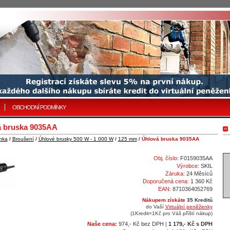
OBCHODNÍ PODMÍNKY
á bruska 9035AA
nka
/
Broušení
/
Úhlové brusky 500 W­ - 1 000 W
/
125 mm
/ Úhlová bruska 9035AA
Obj. číslo:
F0159035AA
Výrobce:
SKIL
Záruka:
24 Měsíců
Doporučená cena:
1 360 Kč
EAN:
8710364052769
Nákupem získáte
35 Kreditů
do Vaší
Virtuální peněženky
(1Kredit=1Kč pro Váš příští nákup)
Naše cena:
974,- Kč bez DPH |
1 179,- Kč s DPH