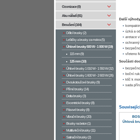
Ozonizace (0)
Aku nářadí (81)
Další výhody
Broušení (164)
kompaktn
úzká a od
Dělicí brusky (2)
aretace 
Leštičky a brusky za mokra (5)
ochranný 
Úhlové brusky 500 W­ - 1 000 W (19)
bezpečnos
115 mm (9)
vřeteno M
125 mm (10)
Součásti do
bezpečnos
Úhlové brusky 1 010 W - 1 550 W (32)
boční ruk
Úhlové brusky 1 600 W - 2 600 W (26)
klíč k mon
Dvoukotoučové brusky (9)
sada přír
Přímé brusky (14)
Delta brusky (3)
Excentrické brusky (8)
Souvisejíc
Pásové brusky (8)
Vibrační brusky (20)
BOS
Úhlová br
Brusky na beton (1)
Multifunkční brusky (11)
Satinační brusky (2)