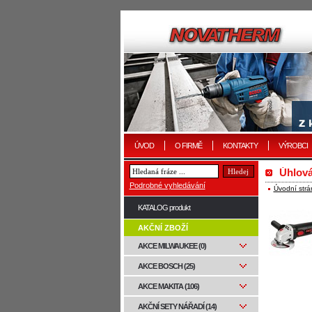
ÚVOD
O FIRMĚ
KONTAKTY
VÝROBCI
Úhlov
Podrobné vyhledávání
Úvodní strá
KATALOG produkt
AKČNÍ ZBOŽÍ
AKCE MILWAUKEE (0)
AKCE BOSCH (25)
AKCE MAKITA (106)
AKČNÍ SETY NÁŘADÍ (14)