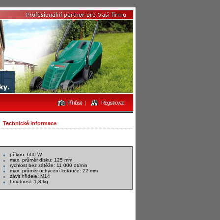
Přihlásit
|
Registrovat
Technické informace
příkon: 600 W
max. průměr disku: 125 mm
rychlost bez zátěže: 11 000 ot/min
max. průměr uchycení kotouče: 22 mm
závit hřídele: M14
hmotnost: 1,8 kg