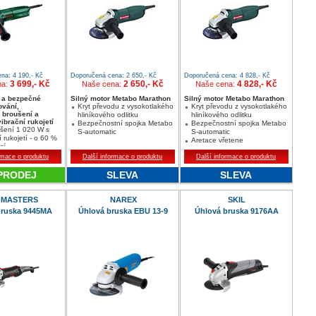
na: 4 190,- Kč
Doporučená cena: 2 650,- Kč
Doporučená cena: 4 828,- Kč
3 699,- Kč
2 650,- Kč
4 828,- Kč
na:
Naše cena:
Naše cena:
 a bezpečné
Silný motor Metabo Marathon
Silný motor Metabo Marathon
ování,
Kryt převodu z vysokotlakého
Kryt převodu z vysokotlakého
 broušení a
hliníkového odlitku
hliníkového odlitku
vibrační rukojetí
Bezpečnostní spojka Metabo
Bezpečnostní spojka Metabo
šení 1 020 W s
S-automatic
S-automatic
í rukojetí - o 60 %
Aretace vřetene
cí
né otáčky
rmace o produktu
Další informace o produktu
Další informace o produktu
PRODEJ
SLEVA
SLEVA
 MASTERS
NAREX
SKIL
bruska 9445MA
Úhlová bruska EBU 13-9
Úhlová bruska 9176AA