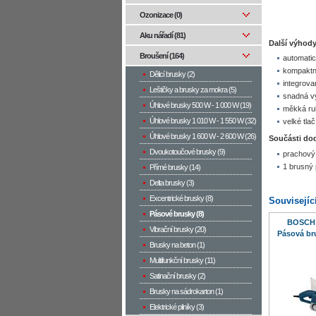
Ozonizace (0)
Aku nářadí (81)
Další výhody
Broušení (164)
automatic
kompaktní
Dělicí brusky (2)
integrova
Leštičky a brusky za mokra (5)
snadná v
Úhlové brusky 500 W­ - 1 000 W (19)
měkká ruk
Úhlové brusky 1 010 W - 1 550 W (32)
velké tla
Úhlové brusky 1 600 W - 2 600 W (26)
Součásti do
Dvoukotoučové brusky (9)
prachový
1 brusný
Přímé brusky (14)
Delta brusky (3)
Excentrické brusky (8)
Souvisejíc
Pásové brusky (8)
BOSCH 
Vibrační brusky (20)
Pásová br
Brusky na beton (1)
Multifunkční brusky (11)
Satinační brusky (2)
Brusky na sádrokarton (1)
Elektrické pilníky (3)