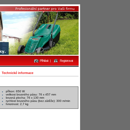
Přihlásit
|
Registrovat
Technické informace
příkon: 650 W
velikost brusného pásu: 76 x 457 mm
brusná plocha: 76 x 130 mm
rychlost brusného pásu (bez zátěže): 300 m/min
hmotnost: 2,7 kg