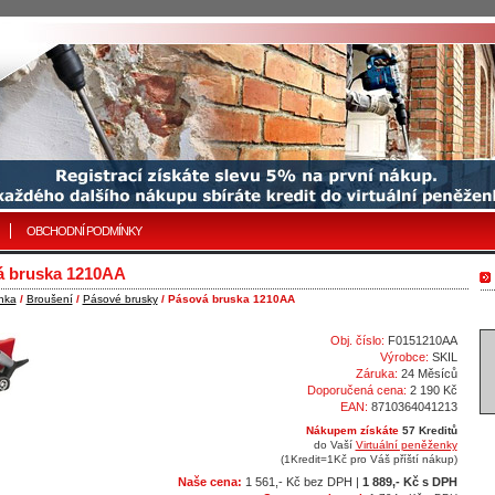
OBCHODNÍ PODMÍNKY
á bruska 1210AA
nka
/
Broušení
/
Pásové brusky
/ Pásová bruska 1210AA
Obj. číslo:
F0151210AA
Výrobce:
SKIL
Záruka:
24 Měsíců
Doporučená cena:
2 190 Kč
EAN:
8710364041213
Nákupem získáte
57 Kreditů
do Vaší
Virtuální peněženky
(1Kredit=1Kč pro Váš příští nákup)
Naše cena:
1 561,- Kč bez DPH |
1 889,- Kč s DPH