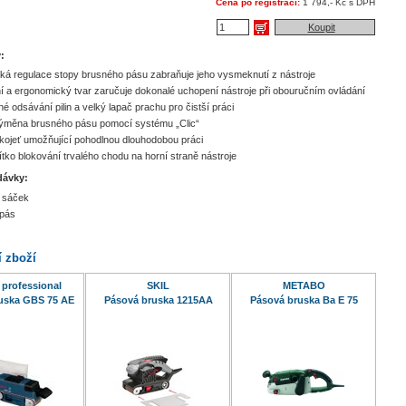
Cena po registraci:
1 794,- Kč s DPH
Koupit
:
ká regulace stopy brusného pásu zabraňuje jeho vysmeknutí z nástroje
 a ergonomický tvar zaručuje dokonalé uchopení nástroje při obouručním ovládání
né odsávání pilin a velký lapač prachu pro čistší práci
ýměna brusného pásu pomocí systému „Clic“
ojeť umožňující pohodlnou dlouhodobou práci
čítko blokování trvalého chodu na horní straně nástroje
dávky:
 sáček
 pás
í zboží
professional
SKIL
METABO
uska GBS 75 AE
Pásová bruska 1215AA
Pásová bruska Ba E 75