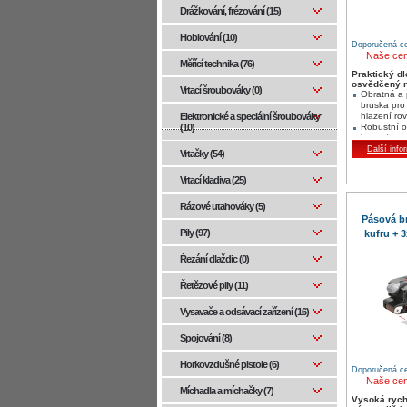
Drážkování, frézování (15)
Hoblování (10)
Doporučená ce
Naše ce
Měřící technika (76)
Praktický d
osvědčený n
Vrtací šroubováky (0)
Obratná a
bruska pro
Elektronické a speciální šroubováky
hlazení ro
(10)
Robustní 
kovová oz
kola pro vy
Další info
Vrtačky (54)
Hliníkové v
nejvyšší n
Vrtací kladiva (25)
Rázové utahováky (5)
Pásová b
Pily (97)
kufru + 
Řezání dlaždic (0)
Řetězové pily (11)
Vysavače a odsávací zařízení (16)
Spojování (8)
Horkovzdušné pistole (6)
Doporučená ce
Naše ce
Míchadla a míchačky (7)
Vysoká rych