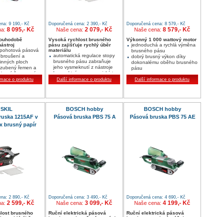
na: 9 190,- Kč
Doporučená cena: 2 390,- Kč
Doporučená cena: 8 579,- Kč
8 095,- Kč
2 079,- Kč
8 579,- Kč
na:
Naše cena:
Naše cena:
louhodobě
Vysoká rychlost brusného
Výkonný 1 000 wattový motor
ástroj
pásu zajišťuje rychlý úběr
jednoduchá a rychlá výměna
 pohotová pásová
materiálu
brusného pásu
automatická regulace stopy
 broušení a
dobrý brusný výkon díky
brusného pásu zabraňuje
vinných ploch
dokonalému oběhu brusného
jeho vysmeknutí z nástroje
ozubený řemen a
pásu
kompaktní a ergonomický tvar
ubená řemenová
Variospeed (V) elektronika
zaručuje dokonalé uchopení
sokou trvanlivost
rmace o produktu
Další informace o produktu
pro bezstupňovitou změnu
Další informace o produktu
nástroje při obouručním
odící válečky pro
rychlosti pásu
ovládání
ároky
vyrovnávací brusný rám
„Equalizer“ lze snadno
namontovat; zabraňuje
SKIL
BOSCH hobby
BOSCH hobby
poškrábání obrobku a
ruska 1215AF v
Pásová bruska PBS 75 A
Pásová bruska PBS 75 AE
dokonale vyrovnává plochy
3x brusný papír
na: 2 890,- Kč
Doporučená cena: 3 490,- Kč
Doporučená cena: 4 690,- Kč
2 599,- Kč
3 099,- Kč
4 199,- Kč
na:
Naše cena:
Naše cena:
lost brusného
Ruční elektrická pásová
Ruční elektrická pásová