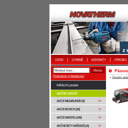
ÚVOD
O FIRMĚ
KONTAKTY
VÝROBCI
Pásov
Podrobné vyhledávání
Úvodní strá
KATALOG produkt
AKČNÍ ZBOŽÍ
AKCE MILWAUKEE (0)
AKCE BOSCH (25)
AKCE MAKITA (106)
AKČNÍ SETY NÁŘADÍ (14)