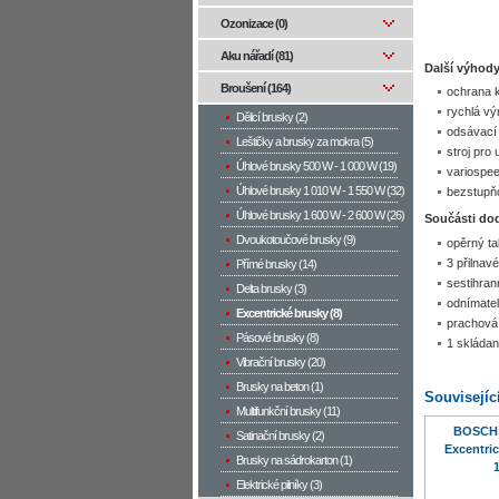
Ozonizace (0)
Aku nářadí (81)
Další výhody
Broušení (164)
ochrana k
rychlá vý
Dělicí brusky (2)
odsávací 
Leštičky a brusky za mokra (5)
stroj pro
Úhlové brusky 500 W­ - 1 000 W (19)
variospee
Úhlové brusky 1 010 W - 1 550 W (32)
bezstupňo
Úhlové brusky 1 600 W - 2 600 W (26)
Součásti do
Dvoukotoučové brusky (9)
opěrný ta
3 přilnav
Přímé brusky (14)
sestihran
Delta brusky (3)
odnímatel
Excentrické brusky (8)
prachová
Pásové brusky (8)
1 skládaný
Vibrační brusky (20)
Brusky na beton (1)
Souvisejíc
Multifunkční brusky (11)
BOSCH 
Satinační brusky (2)
Excentri
Brusky na sádrokarton (1)
Elektrické pilníky (3)