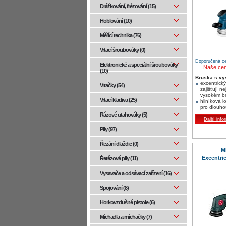
Drážkování, frézování (15)
Hoblování (10)
Měřící technika (76)
Vrtací šroubováky (0)
Doporučená ce
Elektronické a speciální šroubováky
Naše ce
(10)
Bruska s v
excentrick
Vrtačky (54)
zajišťují ne
vysokém b
Vrtací kladiva (25)
hliníková l
pro dlouhou
chod
Rázové utahováky (5)
s řídicí ele
Další info
předvolbou
Pily (97)
znamená pr
správný po
Řezání dlaždic (0)
M
Excentri
Řetězové pily (11)
Vysavače a odsávací zařízení (16)
Spojování (8)
Horkovzdušné pistole (6)
Míchadla a míchačky (7)