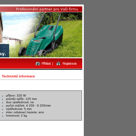
Přihlásit
|
Registrovat
Technické informace
příkon: 320 W
průměr talíře: 125 mm
duo výstřednost: ne
počet otáček: 4 200 - 9 200/min
výstřednost: 5 mm
intec odsávací kazeta: ano
hmotnost: 2 kg