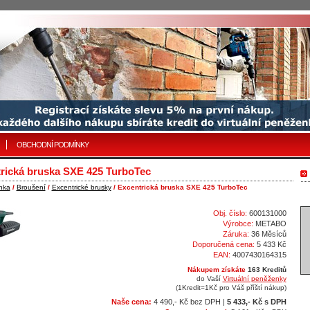
OBCHODNÍ PODMÍNKY
rická bruska SXE 425 TurboTec
nka
/
Broušení
/
Excentrické brusky
/ Excentrická bruska SXE 425 TurboTec
Obj. číslo:
600131000
Výrobce:
METABO
Záruka:
36 Měsíců
Doporučená cena:
5 433 Kč
EAN:
4007430164315
Nákupem získáte
163 Kreditů
do Vaší
Virtuální peněženky
(1Kredit=1Kč pro Váš příští nákup)
Naše cena:
4 490,- Kč bez DPH |
5 433,- Kč s DPH