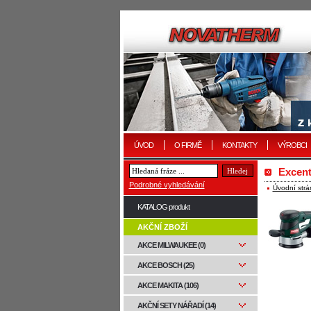
ÚVOD
O FIRMĚ
KONTAKTY
VÝROBCI
Excent
Podrobné vyhledávání
Úvodní strá
KATALOG produkt
AKČNÍ ZBOŽÍ
AKCE MILWAUKEE (0)
AKCE BOSCH (25)
AKCE MAKITA (106)
AKČNÍ SETY NÁŘADÍ (14)