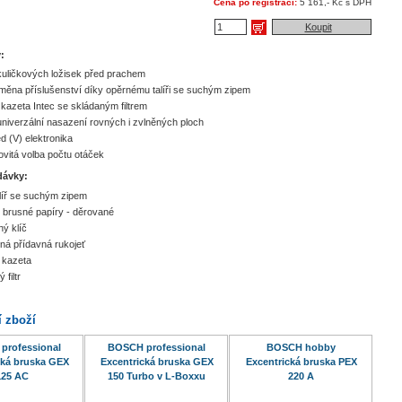
Cena po registraci:
5 161,- Kč s DPH
Koupit
:
uličkových ložisek před prachem
měna příslušenství díky opěrnému talíři se suchým zipem
kazeta Intec se skládaným filtrem
 univerzální nasazení rovných i zvlněných ploch
d (V) elektronika
vitá volba počtu otáček
dávky:
líř se suchým zipem
é brusné papíry - děrované
ný klíč
ná přídavná rukojeť
 kazeta
 filtr
í zboží
professional
BOSCH professional
BOSCH hobby
cká bruska GEX
Excentrická bruska GEX
Excentrická bruska PEX
125 AC
150 Turbo v L-Boxxu
220 A