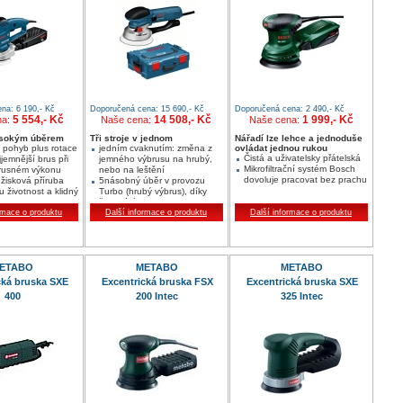
na: 6 190,- Kč
Doporučená cena: 15 690,- Kč
Doporučená cena: 2 490,- Kč
5 554,- Kč
14 508,- Kč
1 999,- Kč
na:
Naše cena:
Naše cena:
ysokým úběrem
Tři stroje v jednom
Nářadí lze lehce a jednoduše
ý pohyb plus rotace
jedním cvaknutím: změna z
ovládat jednou rukou
Čistá a uživatelsky přátelská
jjemnější brus při
jemného výbrusu na hrubý,
Mikrofiltrační systém Bosch
rusném výkonu
nebo na leštění
dovoluje pracovat bez prachu
ožisková příruba
5násobný úběr v provozu
 životnost a klidný
Turbo (hrubý výbrus), díky
časové úspornosti se
ktronikou a
rmace o produktu
amortizuje za méně
Další informace o produktu
Další informace o produktu
 otáček, to
člověkohodin
o každé použití
nejdelší životnost díky
čet otáček
perfektně utěsněným
ložiskům, ochraně před
ETABO
přetížením a robustnímu
METABO
METABO
Turbopřepínači
cká bruska SXE
Excentrická bruska FSX
Excentrická bruska SXE
400
200 Intec
325 Intec