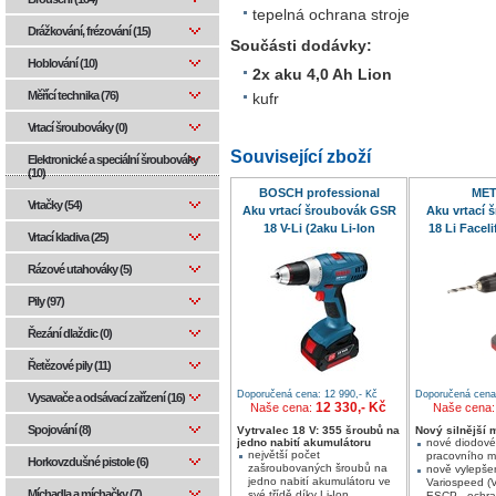
tepelná ochrana stroje
Drážkování, frézování (15)
Součásti dodávky:
Hoblování (10)
2x aku 4,0 Ah Lion
Měřící technika (76)
kufr
Vrtací šroubováky (0)
Související zboží
Elektronické a speciální šroubováky
(10)
BOSCH professional
ME
Vrtačky (54)
Aku vrtací šroubovák GSR
Aku vrtací 
18 V-Li (2aku Li-Ion
18 Li Faceli
Vrtací kladiva (25)
4,0Ah)L-Boxx
Ah L
Rázové utahováky (5)
Pily (97)
Řezání dlaždic (0)
Řetězové pily (11)
Doporučená cena: 12 990,- Kč
Doporučená cena:
Vysavače a odsávací zařízení (16)
12 330,- Kč
Naše cena:
Naše cena
Spojování (8)
Vytrvalec 18 V: 355 šroubů na
Nový silnější 
jedno nabití akumulátoru
nové diodové
největší počet
pracovního m
Horkovzdušné pistole (6)
zašroubovaných šroubů na
nově vylepšen
jedno nabití akumulátoru ve
Variospeed (
Míchadla a míchačky (7)
své třídě díky Li-Ion
ESCP - ochra