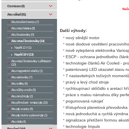
Ozonizace (0)
Naš
Aku nářadí (81)
Aku broušení nerezu (7)
Aku vrtací kladiva (8)
Další výhody:
Aku šroubováky (0)
nový silnější motor
Aku vrtací šroubováky (14)
nové diodové osvětlení pracovního
Napětí 12 V (1)
nově vylepšená elektronika Varios
Napětí 18 V (13)
ESCP - ochrana jednotlivého článk
Aku vrtací šroubováky s příklepem
technologie článků Air Cooled - pro
(10)
patentovaný LED ukazatel stavu na
Aku magnetické vrtačky (1)
7 nastavitelných točivých momentů,
Aku utahováky (7)
pravý a levý chod stroje
Aku svítilny (6)
rychloupínací sklíčidlo s aretací 
Aku nůžky a nože (5)
práce s malou námahou díky perfe
Aku okružní pily (2)
pogumovaná rukojeť
Aku přímočaré - kmitací pily (10)
třístupňová planetová převodovka
Aku pily ocasky (6)
nová jednoduchá a rychlá výměna
Aku pily na kov a pásové pily (1)
signalizace přetížení formou akust
Aku rádia (4)
technologie Impuls
Broušení (164)