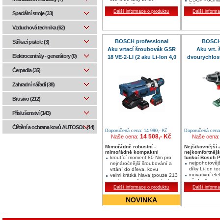
technologii
článku akumul
výkonný motor - rychlý
Další informace o produktu
nedochází k p
Další inform
Speciální stroje (33)
postupo práce
kompaktní konstrukce a nízká
Vzduchová technika (62)
hmotnost - 1,8 kg
BOSCH professional
BOSCH
Stříkací pistole (3)
Aku vrtací šroubovák GSR
Aku vrt.
Elektrocentrály - generátory (0)
18 VE-2-LI (2 aku Li-Ion 4,0
dvourychlost
Ah)
2 (be
Čerpadla (35)
Zahradní nářadí (38)
Brusivo (212)
Příslušenství (143)
Čištění a ochrana kovů AUTOSOL (14)
Doporučená cena: 14 990,- Kč
Doporučená cena:
14 508,- Kč
Naše cena:
Naše cena
Mimořádně robustní -
Nejšikovnější 
mimořádně kompaktní
nejkomfortnější
kroutící moment 80 Nm pro
funkcí Bosch 
nejpohotovější
nejnáročnější šroubování a
díky Li-Ion te
vrtání do dřeva, kovu
inovativní ele
velmi krátká hlava (pouze 213
předvolba ut
mm) pro perfektní manipulaci
momentu Bo
plně funkční i po pádu na
Další informace o produktu
Další inform
PowerControl
beton ze 2 m díky pružnému
přepínáním s
krytu z materiálu Dura Shield
NOVINKA
optimální síl
použití
dvoustupňov