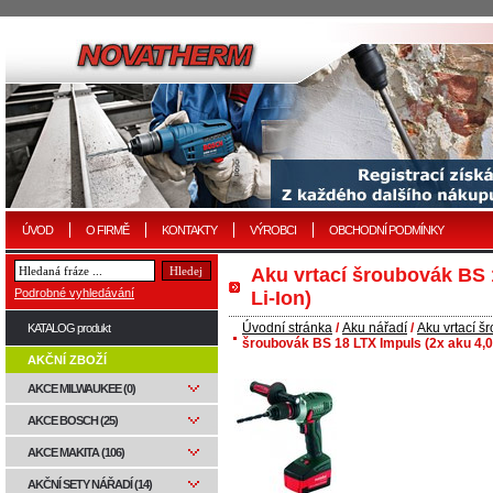
ÚVOD
O FIRMĚ
KONTAKTY
VÝROBCI
OBCHODNÍ PODMÍNKY
Aku vrtací šroubovák BS 
Podrobné vyhledávání
Li-Ion)
Úvodní stránka
/
Aku nářadí
/
Aku vrtací š
KATALOG produkt
šroubovák BS 18 LTX Impuls (2x aku 4,0 
AKČNÍ ZBOŽÍ
AKCE MILWAUKEE (0)
AKCE BOSCH (25)
AKCE MAKITA (106)
AKČNÍ SETY NÁŘADÍ (14)